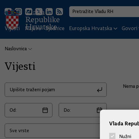
Vijesti
Najave
Sjednice
Europska Hrvatska
Govori i
Naslovnica
Vijesti
Nema pr
Vlada Repub
Nužni