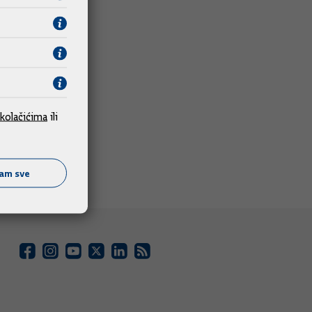
kolačićima
ili
ćam sve