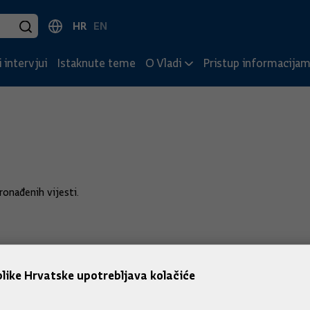
HR
EN
 intervjui
Istaknute teme
O Vladi
Pristup informacija
onađenih vijesti.
like Hrvatske upotrebljava kolačiće