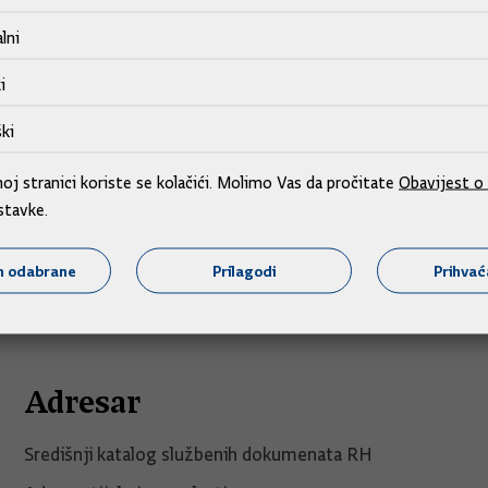
lni
i
ki
j stranici koriste se kolačići. Molimo Vas da pročitate
Obavijest o 
stavke.
m odabrane
Prilagodi
Prihva
Adresar
Središnji katalog službenih dokumenata RH