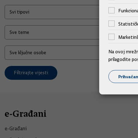
Funkciona
Statističk
Marketinš
Na ovoj mrežno
prilagodite po
Filtrirajte vijesti
Prihvaća
e-Građani
e-Građani