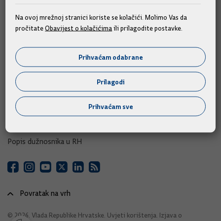
e-Savjetovanja
Na ovoj mrežnoj stranici koriste se kolačići. Molimo Vas da
pročitate
Obavijest o kolačićima
ili prilagodite postavke.
Portal otvorenih podataka RH
Izvozni portal
Prihvaćam odabrane
Adresar
Prilagodi
Središnji katalog službenih dokumenata RH
Prihvaćam sve
Adresar tijela javne vlasti
Adresar političkih stranaka u RH
Popis dužnosnika u RH
Povratak na vrh
© 2026. Vlada Republike Hrvatske.
Uvjeti korištenja
.
Izjava o