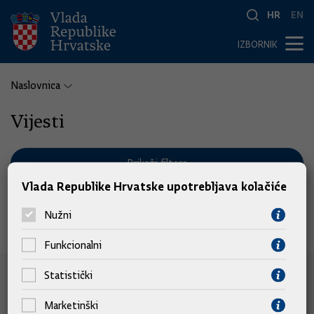
HR
EN
IZBORNIK
Naslovnica
Vijesti
Prikaži filtere
Vlada Republike Hrvatske upotrebljava kolačiće
Nužni
Nema pronađenih vijesti.
Funkcionalni
Statistički
e-Građani
Marketinški
e-Građani