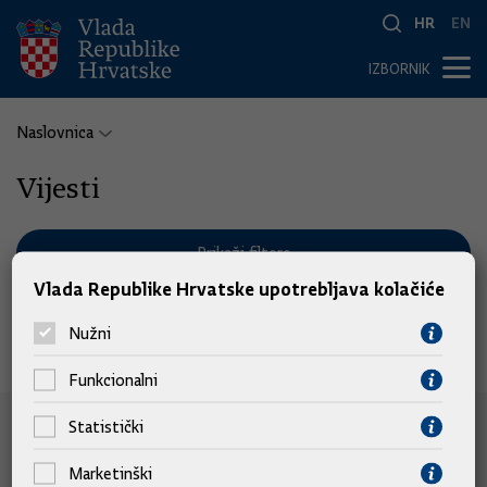
HR
EN
IZBORNIK
Naslovnica
Vijesti
Prikaži filtere
Vlada Republike Hrvatske upotrebljava kolačiće
Nužni
Nema pronađenih vijesti.
Funkcionalni
Statistički
e-Građani
Marketinški
e-Građani