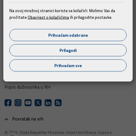
e-Savjetovanja
Na ovoj mrežnoj stranici koriste se kolačići. Molimo Vas da
pročitate
Obavijest o kolačićima
ili prilagodite postavke.
Portal otvorenih podataka RH
Izvozni portal
Prihvaćam odabrane
Adresar
Prilagodi
Središnji katalog službenih dokumenata RH
Prihvaćam sve
Adresar tijela javne vlasti
Adresar političkih stranaka u RH
Popis dužnosnika u RH
Povratak na vrh
© 2026. Vlada Republike Hrvatske.
Uvjeti korištenja
.
Izjava o