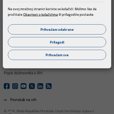
e-Savjetovanja
Na ovoj mrežnoj stranici koriste se kolačići. Molimo Vas da
pročitate
Obavijest o kolačićima
ili prilagodite postavke.
Portal otvorenih podataka RH
Izvozni portal
Prihvaćam odabrane
Adresar
Prilagodi
Središnji katalog službenih dokumenata RH
Prihvaćam sve
Adresar tijela javne vlasti
Adresar političkih stranaka u RH
Popis dužnosnika u RH
Povratak na vrh
© 2026. Vlada Republike Hrvatske.
Uvjeti korištenja
.
Izjava o