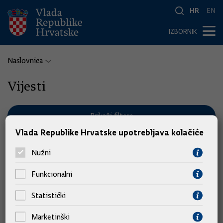
HR
EN
IZBORNIK
Naslovnica
Vijesti
Prikaži filtere
Vlada Republike Hrvatske upotrebljava kolačiće
Nužni
Nema pronađenih vijesti.
Funkcionalni
Statistički
e-Građani
Marketinški
e-Građani