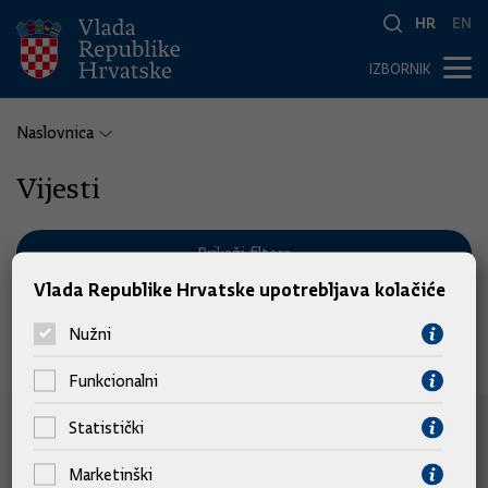
HR
EN
IZBORNIK
Naslovnica
Vijesti
Prikaži filtere
Vlada Republike Hrvatske upotrebljava kolačiće
Nužni
Nema pronađenih vijesti.
Funkcionalni
Statistički
e-Građani
Marketinški
e-Građani