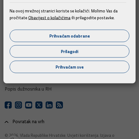
e-Savjetovanja
Na ovoj mrežnoj stranici koriste se kolačići. Molimo Vas da
pročitate
Obavijest o kolačićima
ili prilagodite postavke.
Portal otvorenih podataka RH
Izvozni portal
Prihvaćam odabrane
Adresar
Prilagodi
Središnji katalog službenih dokumenata RH
Prihvaćam sve
Adresar tijela javne vlasti
Adresar političkih stranaka u RH
Popis dužnosnika u RH
Povratak na vrh
© 2026. Vlada Republike Hrvatske.
Uvjeti korištenja
.
Izjava o