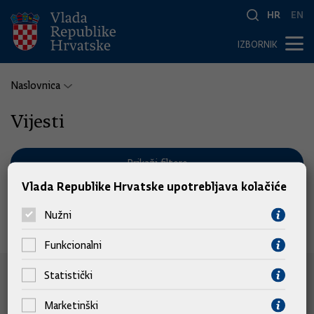
HR
EN
IZBORNIK
Naslovnica
Vijesti
Prikaži filtere
Vlada Republike Hrvatske upotrebljava kolačiće
Nužni
Nema pronađenih vijesti.
Funkcionalni
Statistički
e-Građani
Marketinški
e-Građani