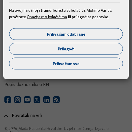
e-Savjetovanja
Na ovoj mrežnoj stranici koriste se kolačići. Molimo Vas da
pročitate
Obavijest o kolačićima
ili prilagodite postavke.
Portal otvorenih podataka RH
Izvozni portal
Prihvaćam odabrane
Adresar
Prilagodi
Središnji katalog službenih dokumenata RH
Prihvaćam sve
Adresar tijela javne vlasti
Adresar političkih stranaka u RH
Popis dužnosnika u RH
Povratak na vrh
© 2026. Vlada Republike Hrvatske.
Uvjeti korištenja
.
Izjava o