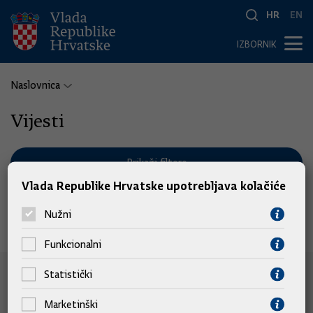
HR
EN
IZBORNIK
Naslovnica
Vijesti
Prikaži filtere
Vlada Republike Hrvatske upotrebljava kolačiće
Nužni
Nema pronađenih vijesti.
Funkcionalni
Statistički
e-Građani
Marketinški
e-Građani