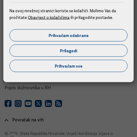
e-Savjetovanja
Na ovoj mrežnoj stranici koriste se kolačići. Molimo Vas da
pročitate
Obavijest o kolačićima
ili prilagodite postavke.
Portal otvorenih podataka RH
Izvozni portal
Prihvaćam odabrane
Adresar
Prilagodi
Središnji katalog službenih dokumenata RH
Prihvaćam sve
Adresar tijela javne vlasti
Adresar političkih stranaka u RH
Popis dužnosnika u RH
Povratak na vrh
© 2026. Vlada Republike Hrvatske.
Uvjeti korištenja
.
Izjava o