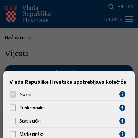
HR
EN
IZBORNIK
Naslovnica
Vijesti
Prikaži filtere
Vlada Republike Hrvatske upotrebljava kolačiće
Nužni
Nema pronađenih vijesti.
Funkcionalni
Statistički
e-Građani
Marketinški
e-Građani