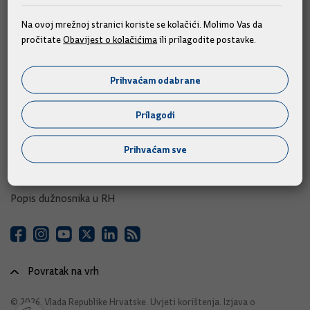
e-Savjetovanja
Na ovoj mrežnoj stranici koriste se kolačići. Molimo Vas da
pročitate
Obavijest o kolačićima
ili prilagodite postavke.
Portal otvorenih podataka RH
Izvozni portal
Prihvaćam odabrane
Adresar
Prilagodi
Središnji katalog službenih dokumenata RH
Prihvaćam sve
Adresar tijela javne vlasti
Adresar političkih stranaka u RH
Popis dužnosnika u RH
Povratak na vrh
© 2026. Vlada Republike Hrvatske.
Uvjeti korištenja
.
Izjava o