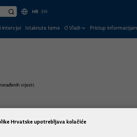
HR
EN
 intervjui
Istaknute teme
O Vladi
Pristup informacija
onađenih vijesti.
like Hrvatske upotrebljava kolačiće