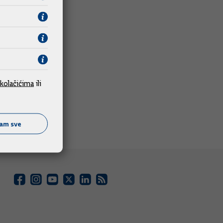
kolačićima
ili
ćam sve