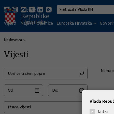
Vijesti
Najave
Sjednice
Europska Hrvatska
Govori i
Naslovnica
Vijesti
Nema pr
Vlada Repub
Nužni