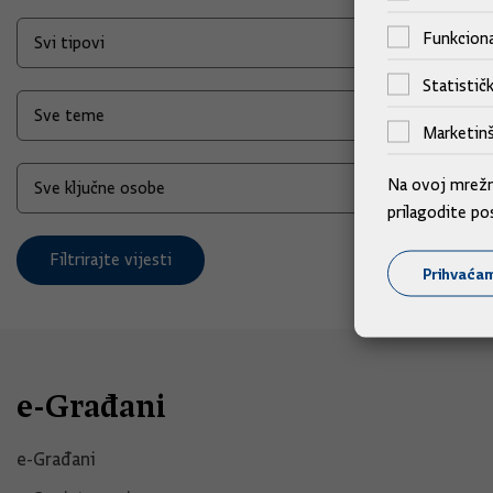
Funkciona
Statističk
Marketinš
Na ovoj mrežno
prilagodite po
Filtrirajte vijesti
Prihvaća
e-Građani
e-Građani