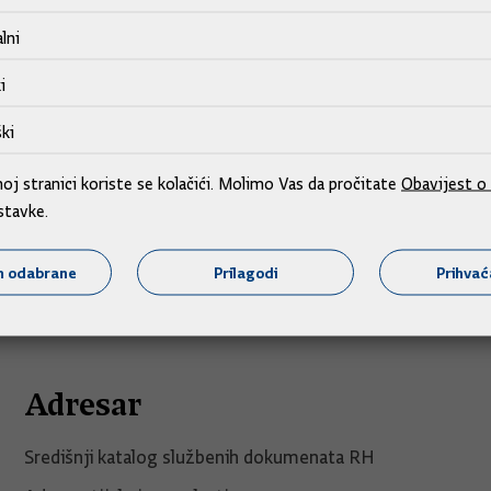
lni
i
ki
j stranici koriste se kolačići. Molimo Vas da pročitate
Obavijest o 
stavke.
m odabrane
Prilagodi
Prihva
Adresar
Središnji katalog službenih dokumenata RH