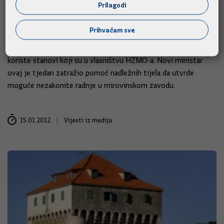
Prilagodi
umirovljenja i trošili milijune na organizaciju sportskih igara.
Prihvaćam sve
Zamjenici ravnatelja godinama su na mjestu vršitelja dužnosti,
što se kosi sa svim zakonskim okvirima, a pitanje je i kako se
koriste stanovi koji su u vlasništvu HZMO-a. Novi ministar
ovaj je tjedan zatražio pomoć nadležnih tijela da utvrde
moguće nezakonite radnje u mirovinskom zavodu.
15.01.2012.
Vijesti iz medija