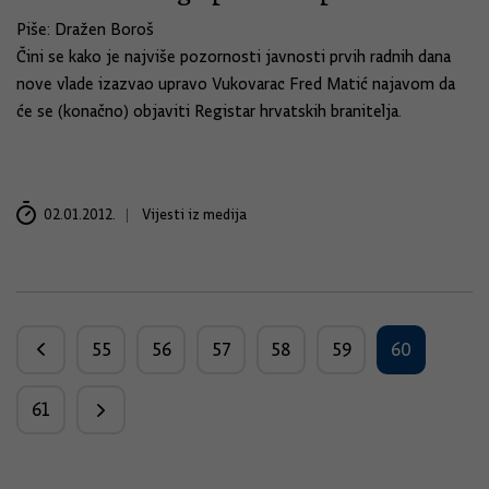
Piše: Dražen Boroš
Čini se kako je najviše pozornosti javnosti prvih radnih dana
nove vlade izazvao upravo Vukovarac Fred Matić najavom da
će se (konačno) objaviti Registar hrvatskih branitelja.
02.01.2012.
Vijesti iz medija
55
56
57
58
59
60
61