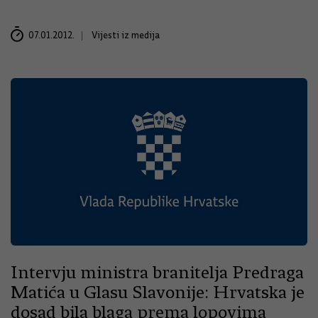
07.01.2012.
Vijesti iz medija
Intervju ministra branitelja Predraga
Matića u Glasu Slavonije: Hrvatska je
dosad bila blaga prema lopovima