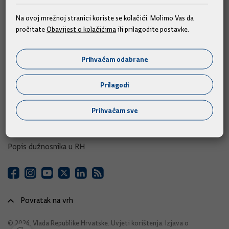
e-Savjetovanja
Na ovoj mrežnoj stranici koriste se kolačići. Molimo Vas da
pročitate
Obavijest o kolačićima
ili prilagodite postavke.
Portal otvorenih podataka RH
Izvozni portal
Prihvaćam odabrane
Adresar
Prilagodi
Središnji katalog službenih dokumenata RH
Prihvaćam sve
Adresar tijela javne vlasti
Adresar političkih stranaka u RH
Popis dužnosnika u RH
Povratak na vrh
© 2026. Vlada Republike Hrvatske.
Uvjeti korištenja
.
Izjava o