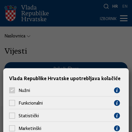
HR
EN
IZBORNIK
Naslovnica
Vijesti
Prikaži filtere
Vlada Republike Hrvatske upotrebljava kolačiće
Nužni
Nema pronađenih vijesti.
Funkcionalni
Statistički
e-Građani
Marketinški
e-Građani