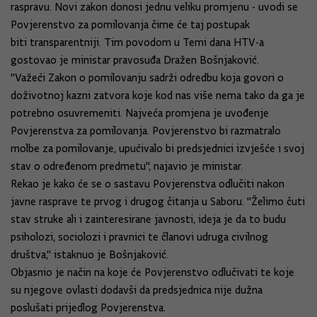
raspravu. Novi zakon donosi jednu veliku promjenu - uvodi se
Povjerenstvo za pomilovanja čime će taj postupak
biti transparentniji. Tim povodom u Temi dana HTV-a
gostovao je ministar pravosuđa Dražen Bošnjaković.
"Važeći Zakon o pomilovanju sadrži odredbu koja govori o
doživotnoj kazni zatvora koje kod nas više nema tako da ga je
potrebno osuvremeniti. Najveća promjena je uvođenje
Povjerenstva za pomilovanja. Povjerenstvo bi razmatralo
molbe za pomilovanje, upućivalo bi predsjednici izvješće i svoj
stav o određenom predmetu", najavio je ministar.
Rekao je kako će se o sastavu Povjerenstva odlučiti nakon
javne rasprave te prvog i drugog čitanja u Saboru. "Želimo čuti
stav struke ali i zainteresirane javnosti, ideja je da to budu
psiholozi, sociolozi i pravnici te članovi udruga civilnog
društva," istaknuo je Bošnjaković.
Objasnio je način na koje će Povjerenstvo odlučivati te koje
su njegove ovlasti dodavši da predsjednica nije dužna
poslušati prijedlog Povjerenstva.