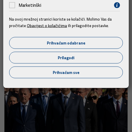
institutu predsjednika da donese pravu odluku," rekao je
Marketinški
Bošnjaković, najavivši Prijedlog izmjena i dopuna Zakona vrlo
brzo u javnoj raspravi.
Na ovoj mrežnoj stranici koriste se kolačići. Molimo Vas da
pročitate
Obavijest o kolačićima
ili prilagodite postavke.
Izvor: HTV / Vlada
Prihvaćam odabrane
Slične vijesti
Prilagodi
Prihvaćam sve