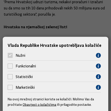
'Prema Hrvatskoj udruzi turizma, nekakvi proračuni i izračuni
su da smo sa tih 10 dana prihodovali nekih 50 milijuna eura od
turističkog sektora", poručila je.
Hrvatska na njemačkoj zelenoj listi
Upitana ima li Hrvatska u ovom trenutku uopće konkurenciju,
Vlada Republike Hrvatske upotrebljava kolačiće
poručila je: 'Prema onome što smo čuli na sastanku koji smo
održali na 66. sastanku Svjetske turističke organizacije i
Nužni
komentarima mojih kolega, mislim da smo napravili izuzetno
dobar posao što potvrđuju i brojke. Hrvatska je od danas i za
Funkcionalni
Njemačku na zelenoj listi, što znači da njihovi turisti kada se
vraćaju više ne moraju ići niti u karantenu niti je potrebno
Statistički
testiranje."
Marketinški
Upitana o planovima za putovanja domaćih turista, Brnjac je
Na ovoj mrežnoj stranici koriste se kolačići. Molimo Vas da
kazala da su domaći turisti izuzetno važni te je zbog toga
pročitate
Obavijest o kolačićima
ili prilagodite postavke.
pokrenuta kampanja ruralne Hrvatske: Doživi domaće i istraži