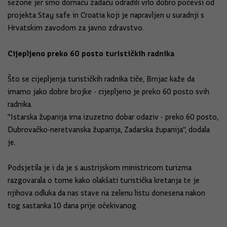
sezone jer smo domaću zadaću odradili vrlo dobro počevši od
projekta Stay safe in Croatia koji je napravljen u suradnji s
Hrvatskim zavodom za javno zdravstvo.
Cijepljeno preko 60 posto turističkih radnika
Što se cijepljenja turističkih radnika tiče, Brnjac kaže da
imamo jako dobre brojke - cijepljeno je preko 60 posto svih
radnika.
"Istarska županija ima izuzetno dobar odaziv - preko 60 posto,
Dubrovačko-neretvanska županija, Zadarska županija", dodala
je.
Podsjetila je i da je s austrijskom ministricom turizma
razgovarala o tome kako olakšati turistička kretanja te je
njihova odluka da nas stave na zelenu listu donesena nakon
tog sastanka 10 dana prije očekivanog.