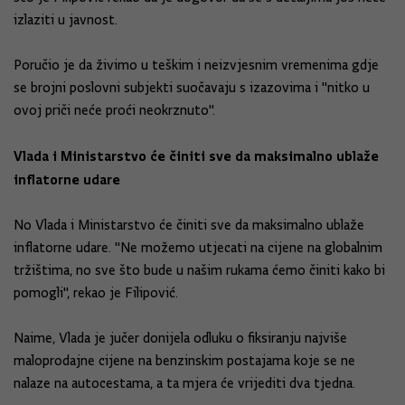
izlaziti u javnost.
Poručio je da živimo u teškim i neizvjesnim vremenima gdje
se brojni poslovni subjekti suočavaju s izazovima i "nitko u
ovoj priči neće proći neokrznuto".
Vlada i Ministarstvo će činiti sve da maksimalno ublaže
inflatorne udare
No Vlada i Ministarstvo će činiti sve da maksimalno ublaže
inflatorne udare. "Ne možemo utjecati na cijene na globalnim
tržištima, no sve što bude u našim rukama ćemo činiti kako bi
pomogli", rekao je Filipović.
Naime, Vlada je jučer donijela odluku o fiksiranju najviše
maloprodajne cijene na benzinskim postajama koje se ne
nalaze na autocestama, a ta mjera će vrijediti dva tjedna.