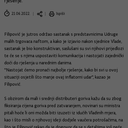
rješenje.
21.06.2022.
Ispiši
Filipović je jutros održao sastanak s predstavnicima Udruge
malih trgovaca naftom, a kako je izjavio nakon sjednice Vlade,
sastanak je bio konstruktivan, saslušani su svi njihovi prijedlozi
te će se s njima uspostaviti komunikacija i nastojati zajednički
doći do rješenja u narednim danima.
"Nastojat ćemo pronaći najbolje rješenje, kako bi svi u ovoj
situaciji osjetili što manje ovaj inflatorni udar", kazao je
Filipović.
S obzirom da mali i srednji distributeri goriva kažu da su zbog
fiksiranja cijena goriva pred zatvaranjem, novinari su ministra
pitali hoće li oni možda biti izuzeti iz idućih Vladinih mjera,
kao i što misli o njihovoj ideji dodjele vaučera potrošačima, na
što je Filipović rekao da je dogovor da se s detaljima još neće