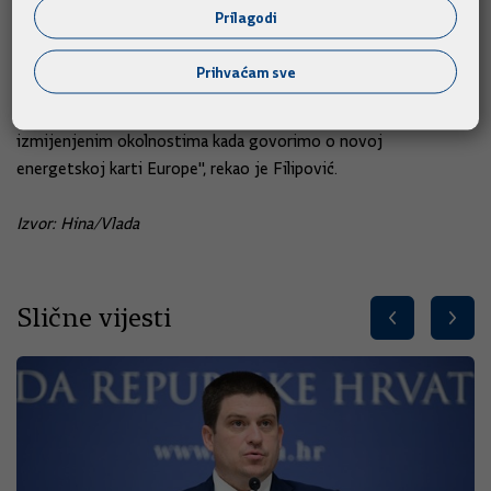
da, kada se radi o Plominu, "ne bi ulazio u detalje".
Prilagodi
Podsjetio je i da će se udvostručiti kapaciteti LNG terminala
Prihvaćam sve
na Krku, kao i jačati kapaciteti Plinacroa. "Iskoristit ćemo ovu
situaciju da, uz Janaf, postanemo energetsko čvorište u ovim
izmijenjenim okolnostima kada govorimo o novoj
energetskoj karti Europe", rekao je Filipović.
Izvor: Hina/Vlada
Slične vijesti