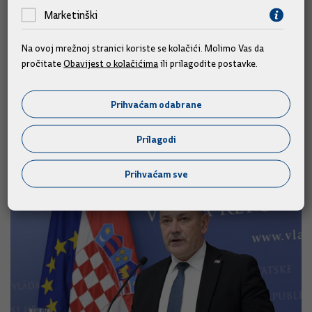
Marketinški
Prodaju duhanskog poslovanja Adris grupe kompaniji British
American Tobacco komentirao je i glavni direktor HUP-a
Na ovoj mrežnoj stranici koriste se kolačići. Molimo Vas da
Davor Majetić, istaknuvši kako je uvjeren da je to "dobra
pročitate
Obavijest o kolačićima
ili prilagodite postavke.
vijest za Hrvatsku, za TDR i naravno za vlasnike i Adris grupu".
(Tekst i foto: Hina)
Prihvaćam odabrane
Prilagodi
Slične vijesti
Prihvaćam sve