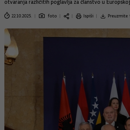
otvaranja različitih poglavlja za članstvo u Europskoj
22.10.2025.
foto
Ispiši
Preuzmite 