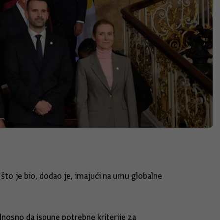
 što je bio, dodao je, imajući na umu globalne
odnosno da ispune potrebne kriterije za