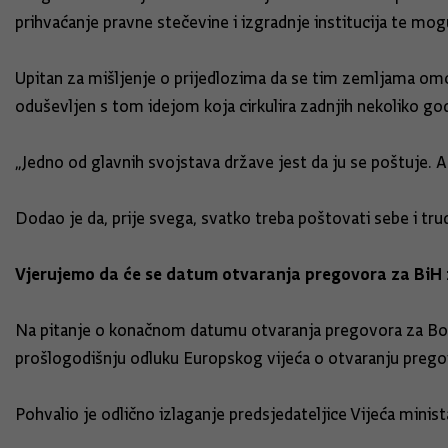
prihvaćanje pravne stečevine i izgradnje institucija te mo
Upitan za mišljenje o prijedlozima da se tim zemljama omogu
oduševljen s tom idejom koja cirkulira zadnjih nekoliko god
„Jedno od glavnih svojstava države jest da ju se poštuje. A
Dodao je da, prije svega, svatko treba poštovati sebe i trudit
Vjerujemo da će se datum otvaranja pregovora za BiH 
Na pitanje o konačnom datumu otvaranja pregovora za Bosnu
prošlogodišnju odluku Europskog vijeća o otvaranju pregov
Pohvalio je odlično izlaganje predsjedateljice Vijeća mini