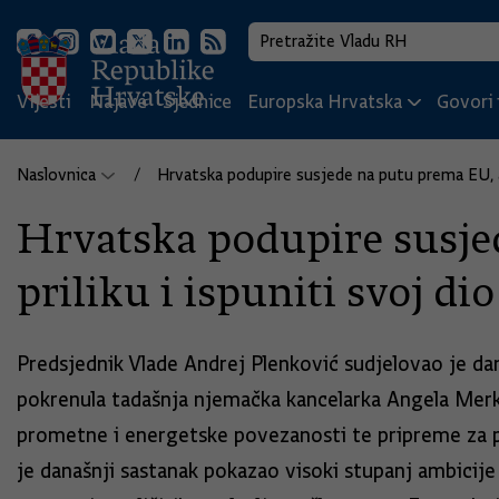
Vijesti
Najave
Sjednice
Europska Hrvatska
Govori i
Naslovnica
Hrvatska podupire susjede na putu prema EU, a o
Hrvatska podupire susjed
priliku i ispuniti svoj di
Predsjednik Vlade Andrej Plenković sudjelovao je dan
pokrenula tadašnja njemačka kancelarka Angela Merkel
prometne i energetske povezanosti te pripreme za pr
je današnji sastanak pokazao visoki stupanj ambicije