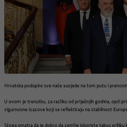
Hrvatska podupire sve naše susjede na tom putu i prenosim
U ovom je trenutku, za razliku od prijašnjih godina, opći p
sigurnosne izazove koji se reflektiraju na stabilnost Europ
Stoga smatra da je dobro da zemlje iskoriste takvu priliku 