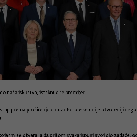
o naša iskustva, istaknuo je premijer.
ristup prema proširenju unutar Europske unije otvoreniji nego
e.
koja im se otvara, a da pritom svaka ispuni svoj dio zadaće, 