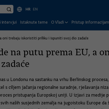
HR
EN
 intervjui
Istaknute teme
O Vladi
Pristup informacija
ni trebaju iskoristiti priliku i ispuniti svoj dio zadaće
e na putu prema EU, a oni 
o zadaće
as u Londonu na sastanku na vrhu Berlinskog procesa, 
 s ciljem jačanja regionalne suradnje, rješavanja niza 
oces pristupanja Europskoj uniji. U izjavi za medije p
 svih naših susjednih zemalja na jugoistoku Europe da