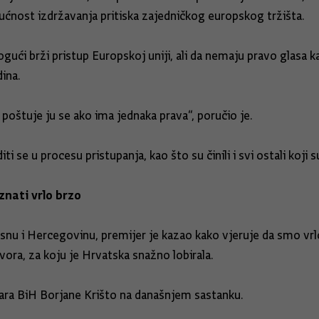
gućnost izdržavanja pritiska zajedničkog europskog tržišta.
ći brži pristup Europskoj uniji, ali da nemaju pravo glasa kao
ina.
 poštuje ju se ako ima jednaka prava“, poručio je.
i se u procesu pristupanja, kao što su činili i svi ostali koji s
znati vrlo brzo
 i Hercegovinu, premijer je kazao kako vjeruje da smo vrlo 
ora, za koju je Hrvatska snažno lobirala.
stara BiH Borjane Krišto na današnjem sastanku.