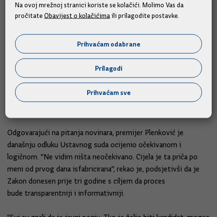
Na ovoj mrežnoj stranici koriste se kolačići. Molimo Vas da
vojarna, nakon što su te nekretnine predane županiji,
pročitate
Obavijest o kolačićima
ili prilagodite postavke.
napravljene investicije i u veleučilište, znanstveno-istraživačke
centre i poduzetnički inkubator. To pridonosi razvoju
Prihvaćam odabrane
Međimurske županije i uopće sjevera Hrvatske tako što se
obrazuju mlade generacije koje će, siguran sam, s ovim
Prilagodi
programima koje usvajaju pridonijeti i razvoju hrvatskoga
gospodarstva”, kazao je predsjednik Vlade.
Prihvaćam sve
Odluka Ustavnog suda očekivana i logična
Odgovarajući na pitanja novinara, premijer Plenković je
današnju odluku Ustavnog suda ocijenio očekivanom i
logičnom. "Ne vidim ništa neočekivano. Cijela je ta priča po
meni od prvog dana isfabricirana", rekao je, podsjetivši da je
Zakon donesen prije tri godine s ciljem da proces
bude transparentniji i informativniji.