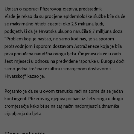
Upitan o isporuci Pfizerovog cjepiva, predsjednik
Vlade je rekao da su procjene epidemiološke službe bile da će
se maksimalno htjeti cijepiti oko 2,5 milijuna ljudi,
podsjetivši da je Hrvatska ukupno naručila 8,7 milijuna doza.
"Problem koji je nastao, ne samo kod nas, je sa sporom
proizvodnjom i sporom dostavom AstraZenece koja je bila
prva ponuđena narudžba ovoga ljeta. Činjenica da će u ovih
šest mjeseci u odnosu na predviđene isporuke u Europu doći
samo jedna trećina rezultira i smanjenom dostavom i
Hrvatskoj", kazao je.
Pojasnio je da se u ovom trenutku radi na tome da se jedan
kontingent Pfizerovog cjepiva prebaci iz četveroga u drugo
tromjesečje kako bi se na taj način nadomjestila dinamika
cijepljenja do ljeta.