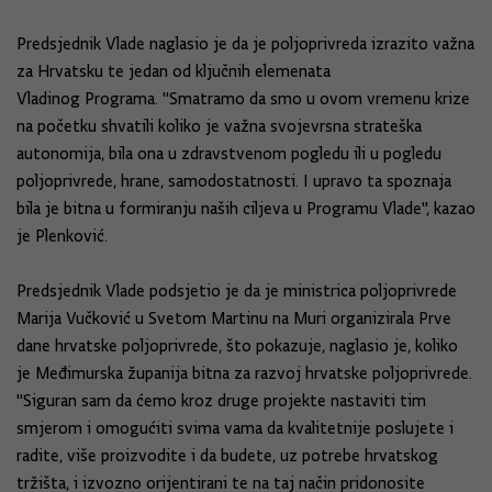
Predsjednik Vlade naglasio je da je poljoprivreda izrazito važna
za Hrvatsku te jedan od ključnih elemenata
Vladinog Programa. "Smatramo da smo u ovom vremenu krize
na početku shvatili koliko je važna svojevrsna strateška
autonomija, bila ona u zdravstvenom pogledu ili u pogledu
poljoprivrede, hrane, samodostatnosti. I upravo ta spoznaja
bila je bitna u formiranju naših ciljeva u Programu Vlade", kazao
je Plenković.
Predsjednik Vlade podsjetio je da je ministrica poljoprivrede
Marija Vučković u Svetom Martinu na Muri organizirala Prve
dane hrvatske poljoprivrede, što pokazuje, naglasio je, koliko
je Međimurska županija bitna za razvoj hrvatske poljoprivrede.
"Siguran sam da ćemo kroz druge projekte nastaviti tim
smjerom i omogućiti svima vama da kvalitetnije poslujete i
radite, više proizvodite i da budete, uz potrebe hrvatskog
tržišta, i izvozno orijentirani te na taj način pridonosite