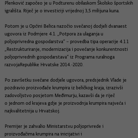
Plenković započeo je u Podturenu obilaskom Školsko športskih
igrališta. Riječ je o investiciji vrijednoj 3,5 milijuna kuna.
Potom je u Općini Belica nazočio svečanoj dodjeli dvanaest
ugovora iz Podmjere 4.1. „Potpora za ulaganja u
poljoprivredna gospodarstva“ – provedba tipa operacije 4.1.1
„Restrukturiranje, modernizacija i povećanje konkurentnosti
poljoprivrednih gospodarstava“ iz Programa ruralnoga
razvojaRepublike Hrvatske 2014.-2020.
Po završetku svečane dodjele ugovora, predsjednik Vlade je
pozdravio proizvođače krumpira iz beličkog kraja, izrazivši
zadovoljstvo posjetom Međimurju, kazavši da je riječ
o jednom od krajeva gdje je proizvodnja krumpira najveća i
najkvalitetnija u Hrvatskoj.
Premijer je zahvalio Ministarstvu poljoprivrede i
proizvođačima krumpira na inicijativi i