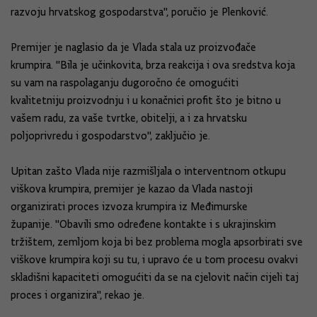
razvoju hrvatskog gospodarstva", poručio je Plenković.
Premijer je naglasio da je Vlada stala uz proizvođače
krumpira. "Bila je učinkovita, brza reakcija i ova sredstva koja
su vam na raspolaganju dugoročno će omogućiti
kvalitetniju proizvodnju i u konačnici profit što je bitno u
vašem radu, za vaše tvrtke, obitelji, a i za hrvatsku
poljoprivredu i gospodarstvo", zaključio je.
Upitan zašto Vlada nije razmišljala o interventnom otkupu
viškova krumpira, premijer je kazao da Vlada nastoji
organizirati proces izvoza krumpira iz Međimurske
županije. "Obavili smo određene kontakte i s ukrajinskim
tržištem, zemljom koja bi bez problema mogla apsorbirati sve
viškove krumpira koji su tu, i upravo će u tom procesu ovakvi
skladišni kapaciteti omogućiti da se na cjelovit način cijeli taj
proces i organizira", rekao je.