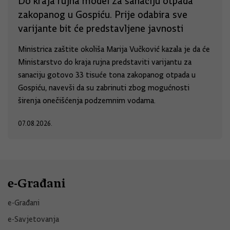
Do kraja rujna model za sanaciju otpada
zakopanog u Gospiću. Prije odabira sve
varijante bit će predstavljene javnosti
Ministrica zaštite okoliša Marija Vučković kazala je da će
Ministarstvo do kraja rujna predstaviti varijantu za
sanaciju gotovo 33 tisuće tona zakopanog otpada u
Gospiću, navevši da su zabrinuti zbog mogućnosti
širenja onečišćenja podzemnim vodama.
07.08.2026.
e-Građani
e-Građani
e-Savjetovanja