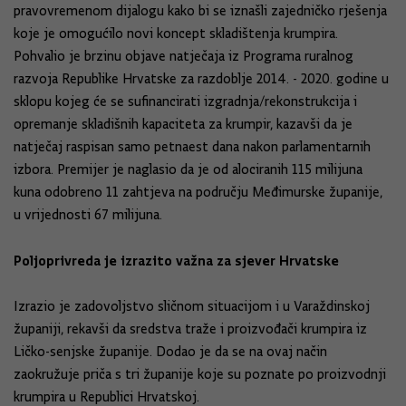
pravovremenom dijalogu kako bi se iznašli zajedničko rješenja
koje je omogućilo novi koncept skladištenja krumpira.
Pohvalio je brzinu objave natječaja iz Programa ruralnog
razvoja Republike Hrvatske za razdoblje 2014. - 2020. godine u
sklopu kojeg će se sufinancirati izgradnja/rekonstrukcija i
opremanje skladišnih kapaciteta za krumpir, kazavši da je
natječaj raspisan samo petnaest dana nakon parlamentarnih
izbora. Premijer je naglasio da je od alociranih 115 milijuna
kuna odobreno 11 zahtjeva na području Međimurske županije,
u vrijednosti 67 milijuna.
Poljoprivreda je izrazito važna za sjever Hrvatske
Izrazio je zadovoljstvo sličnom situacijom i u Varaždinskoj
županiji, rekavši da sredstva traže i proizvođači krumpira iz
Ličko-senjske županije. Dodao je da se na ovaj način
zaokružuje priča s tri županije koje su poznate po proizvodnji
krumpira u Republici Hrvatskoj.