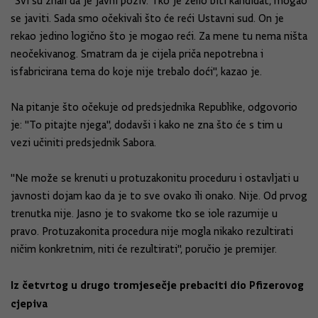
"Svi su znali da je javni poziv. Tko je želio biti kandidat, mogao
se javiti. Sada smo očekivali što će reći Ustavni sud. On je
rekao jedino logično što je mogao reći. Za mene tu nema ništa
neočekivanog. Smatram da je cijela priča nepotrebna i
isfabricirana tema do koje nije trebalo doći", kazao je.
Na pitanje što očekuje od predsjednika Republike, odgovorio
je: "To pitajte njega", dodavši i kako ne zna što će s tim u
vezi učiniti predsjednik Sabora.
"Ne može se krenuti u protuzakonitu proceduru i ostavljati u
javnosti dojam kao da je to sve ovako ili onako. Nije. Od prvog
trenutka nije. Jasno je to svakome tko se iole razumije u
pravo. Protuzakonita procedura nije mogla nikako rezultirati
ničim konkretnim, niti će rezultirati", poručio je premijer.
Iz četvrtog u drugo tromjesečje prebaciti dio Pfizerovog
cjepiva