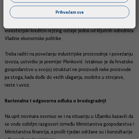
Prihvaćam sve
Očekuje da će i agencije za kreditni rejting valorizirati sve
napore hrvatske Vlade, a ambicija da Hrvatsku vrati u
investicijski kreditni rejting ostaje jedna od ključnih odrednica
Vladine ekonomske politike.
Treba raditi na povećanju industrijske proizvodnje i povećanju
izvoza, ustvrdio je premijer Plenković. Istaknuo je da hrvatsko
gospodarstvo u svojoj strukturi ne proizvodi neke proizvode
pa stoga, kada dođe do većih ulaganja, osobito u strojeve,
raste i uvoz.
Racionalna i odgovorna odluka o brodogradnji
Na upit novinara osvrnuo se i na situaciju u Uljaniku kazavši da
se vode ozbiljni razgovori između Ministarstva gospodarstva i
Ministarstva financija, a prošli tjedan održane su i konzultacije