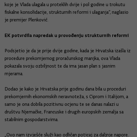
koje je Vlada ulagala u proteklih dvije i pol godine u trokutu
fiskalne konsolidacije, strukturnih reformi i ulaganja“, naglasio
je premijer Plenković.
EK potvrdila napredak u provođenju strukturnih reformi
Podsjetio je da je prije dvije godine, kada je Hrvatska izašla iz
procedure prekomjernog proračunskog manjka, ova Vlada
pokazala svoju ozbiljnost te da ima jasan plan s jasnim
mjerama.
Dodao je kako je Hrvatska prije godinu dana bila u proceduri
prekomjernih ekonomskih neravnoteža, s Ciprom i Italijom, a
samo je ona dobila pozitivnu ocjenu te se danas nalazi u
društvu Njemačke, Francuske i drugih europskih zemalja sa
stabilnim gospodarstvima.
„Ovo nam izvješće služi kao odličan poticaj za daljnje napore.