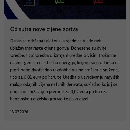
Od sutra nove cijene goriva
Danas je održana telefonska sjednica Vlade radi
ublažavanja rasta cijena goriva. Donesene su dvije
Uredbe, i to: Uredba o izmjeni uredbe o visini trošarine
na energente i električnu energiju, kojom su u odnosu na
prethodno dvotjedno razdoblje visine trošarine snižene,
i to za 0,01 eura po litri, te Uredba o utvrđivanju najviših
maloprodajnih cijena naftnih derivata, sukladno kojoj se
dodatno snižavaju i premije za 0,02 eura po litri za
benzinsko i dizelsko gorivo te plavi dizel.
13.07.2026.