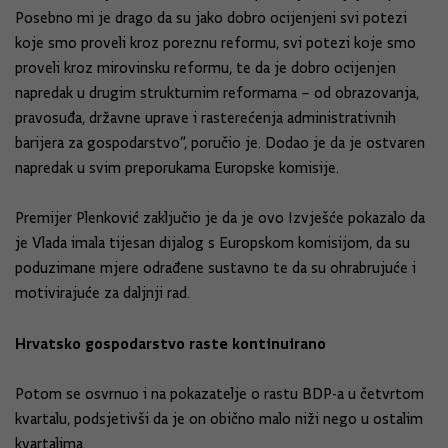
Posebno mi je drago da su jako dobro ocijenjeni svi potezi
koje smo proveli kroz poreznu reformu, svi potezi koje smo
proveli kroz mirovinsku reformu, te da je dobro ocijenjen
napredak u drugim strukturnim reformama – od obrazovanja,
pravosuđa, državne uprave i rasterećenja administrativnih
barijera za gospodarstvo“, poručio je. Dodao je da je ostvaren
napredak u svim preporukama Europske komisije.
Premijer Plenković zaključio je da je ovo Izvješće pokazalo da
je Vlada imala tijesan dijalog s Europskom komisijom, da su
poduzimane mjere odrađene sustavno te da su ohrabrujuće i
motivirajuće za daljnji rad.
Hrvatsko gospodarstvo raste kontinuirano
Potom se osvrnuo i na pokazatelje o rastu BDP-a u četvrtom
kvartalu, podsjetivši da je on obično malo niži nego u ostalim
kvartalima.