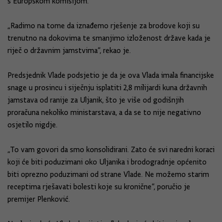
s Europskom komisijom.
„Radimo na tome da iznađemo rješenje za brodove koji su
trenutno na dokovima te smanjimo izloženost države kada je
riječ o državnim jamstvima“, rekao je.
Predsjednik Vlade podsjetio je da je ova Vlada imala financijske
snage u prosincu i siječnju isplatiti 2,8 milijardi kuna državnih
jamstava od ranije za Uljanik, što je više od godišnjih
proračuna nekoliko ministarstava, a da se to nije negativno
osjetilo nigdje.
„To vam govori da smo konsolidirani. Zato će svi naredni koraci
koji će biti poduzimani oko Uljanika i brodogradnje općenito
biti oprezno poduzimani od strane Vlade. Ne možemo starim
receptima rješavati bolesti koje su kronične“, poručio je
premijer Plenković.