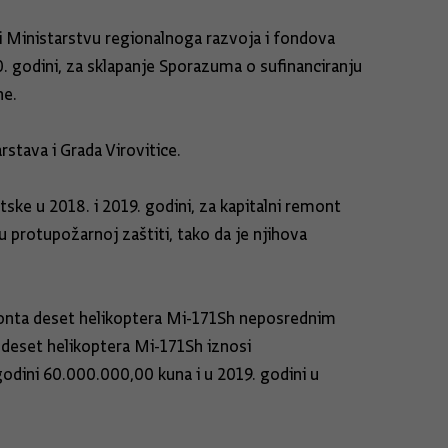
 i Ministarstvu regionalnoga razvoja i fondova
. godini, za sklapanje Sporazuma o sufinanciranju
ne.
stava i Grada Virovitice.
ke u 2018. i 2019. godini, za kapitalni remont
u protupožarnoj zaštiti, tako da je njihova
emonta deset helikoptera Mi-171Sh neposrednim
 deset helikoptera Mi-171Sh iznosi
godini 60.000.000,00 kuna i u 2019. godini u