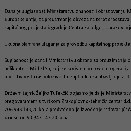
Dana je suglasnost Ministarstvu znanosti i obrazovanja, Min
Europske unije, za preuzimanje obveza na teret sredstava 
kapitalnog projekta izgradnje Centra za odgoj, obrazovanje i
Ukupna planirana ulaganja za provedbu kapitalnog projekta i
Suglasnost je dana i Ministarstvu obrane za preuzimanje o
helikoptera Mi-171Sh, koji se koriste u mirovnim operacijama
operativnost i raspoloživost neophodna za obavljanje zad
Državni tajnik Željko Tufekčić pojasnio je da je Minista
pregovaranjem s tvrtkom Zrakoplovno-tehnički centar d.d.,
206.943.143,20 kn, a predviđeno je izvođenje radova i plać
iznosu od 50.943.143,20 kuna.