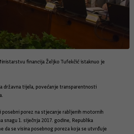
istarstvu financija Željko Tufekčić istaknuo je
za državna tijela, povećanje transparentnosti
a.
 i posebni porez na stjecanje rabljenih motornih
 snagu 1. siječnja 2017. godine, Republika
me da se visina posebnog poreza koja se utvrđuje