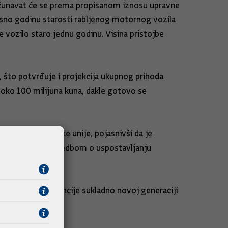
zračunavat će se prema propisanom iznosu upravne
osno godinu starosti rabljenog motornog vozila
 vozilo staro jednu godinu. Visina pristojbe
 što potvrđuje i projekcija ukupnog prihoda
oko 100 milijuna kuna, dakle gotovo se
programe Europske unije, pojasnivši da je
 usklađivanje s Uredbom o uspostavljanju
roja i tijela Agencije sukladno novoj generaciji