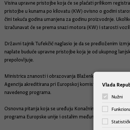
Visina upravne pristojbe koja će se plaćati prilikom regis
pristojbe u kunama po kilovatu (KW) ovisno o godini staro
čini tekuća godina umanjena za godinu proizvodnje. Ukoliko
izračunavat će se prema snazi motora (KW) i starosti vozi
Državni tajnik Tufekčić naglasio je da se predloženim izm
naplate buduće upravne pristojbe koja je od ukupnog lanj
prepolovljuje.
Ministrica znanosti i obrazovanja Blaženka Divjak govoril
Agencija akreditirana pri Europskoj komisiji za decentral
Vlada Repub
navedenog programa.
Nužni
Osnovna pitanja koja se uređuju Konačnim prijedlogom zakon
Funkciona
programa Europske unije i ostalim međunarodnim program
Statističk