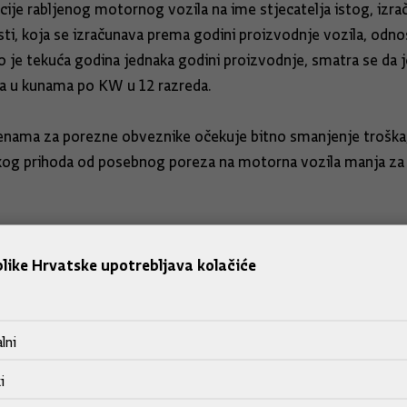
tracije rabljenog motornog vozila na ime stjecatelja istog, i
sti, koja se izračunava prema godini proizvodnje vozila, odn
 je tekuća godina jednaka godini proizvodnje, smatra se da je
la u kunama po KW u 12 razreda.
jenama za porezne obveznike očekuje bitno smanjenje troška,
skog prihoda od posebnog poreza na motorna vozila manja za 
a je o Konačnom prijedlogu zakona o Agenciji za mobilnost i 
iziranu provedbu programa Erasmus+te je stoga nužno daljnje
like Hrvatske upotrebljava kolačiće
a su proširenje opisa djelatnosti Agencije, redefiniranje ust
lni
ima koje provodi Agencija.
i