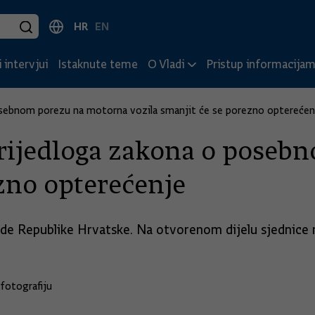
HR
EN
 intervjui
Istaknute teme
O Vladi
Pristup informacija
sebnom porezu na motorna vozila smanjit će se porezno opterećen
ijedloga zakona o poseb
ezno opterećenje
de Republike Hrvatske. Na otvorenom dijelu sjednice r
fotografiju