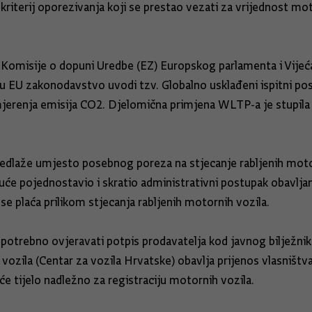
kriterij oporezivanja koji se prestao vezati za vrijednost m
Komisije o dopuni Uredbe (EZ) Europskog parlamenta i Vijeć
e u EU zakonodavstvo uvodi tzv. Globalno usklađeni ispitni po
mjerenja emisija CO2. Djelomična primjena WLTP-a je stupila 
redlaže umjesto posebnog poreza na stjecanje rabljenih motor
uduće pojednostavio i skratio administrativni postupak obavlj
e plaća prilikom stjecanja rabljenih motornih vozila.
 potrebno ovjeravati potpis prodavatelja kod javnog bilježni
h vozila (Centar za vozila Hrvatske) obavlja prijenos vlasniš
će tijelo nadležno za registraciju motornih vozila.