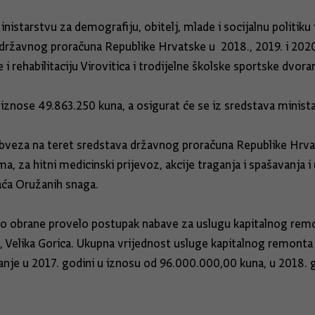
istarstvu za demografiju, obitelj, mlade i socijalnu politiku
državnog proračuna Republike Hrvatske u 2018., 2019. i 2020
 rehabilitaciju Virovitica i trodijelne školske sportske dvora
znose 49.863.250 kuna, a osigurat će se iz sredstava ministar
bveza na teret sredstava državnog proračuna Republike Hrvats
, za hitni medicinski prijevoz, akcije traganja i spašavanja i 
aća Oružanih snaga.
rstvo obrane provelo postupak nabave za uslugu kapitalnog r
 Velika Gorica. Ukupna vrijednost usluge kapitalnog remonta
anje u 2017. godini u iznosu od 96.000.000,00 kuna, u 2018. 