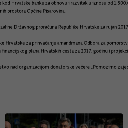
 kod Hrvatske banke za obnovu i razvitak u iznosu od 1.800.0
nih prostora Općine Pisarovina.
 zalihe Državnog proračuna Republike Hrvatske za rujan 2017
like Hrvatske za prihvaćanje amandmana Odbora za pomorstvo
financijskog plana Hrvatskih cesta za 2017. godinu i projekcij
teljstvo nad organizacijom donatorske večere „Pomozimo zaje