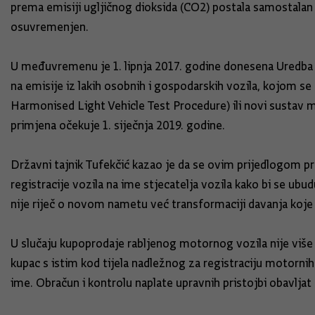
prema emisiji ugljičnog dioksida (CO2) postala samostalan 
osuvremenjen.
U međuvremenu je 1. lipnja 2017. godine donesena Uredba 
na emisije iz lakih osobnih i gospodarskih vozila, kojom s
Harmonised Light Vehicle Test Procedure) ili novi sustav 
primjena očekuje 1. siječnja 2019. godine.
Državni tajnik Tufekčić kazao je da se ovim prijedlogom p
registracije vozila na ime stjecatelja vozila kako bi se ub
nije riječ o novom nametu već transformaciji davanja koje s
U slučaju kupoprodaje rabljenog motornog vozila nije više
kupac s istim kod tijela nadležnog za registraciju motorni
ime. Obračun i kontrolu naplate upravnih pristojbi obavljat 