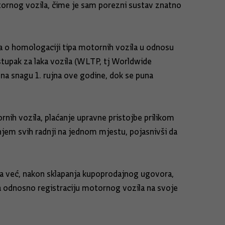
otornog vozila, čime je sam porezni sustav znatno
a o homologaciji tipa motornih vozila u odnosu
stupak za laka vozila (WLTP, tj Worldwide
na snagu 1. rujna ove godine, dok se puna
nih vozila, plaćanje upravne pristojbe prilikom
anjem svih radnji na jednom mjestu, pojasnivši da
ka već, nakon sklapanja kupoprodajnog ugovora,
tva odnosno registraciju motornog vozila na svoje