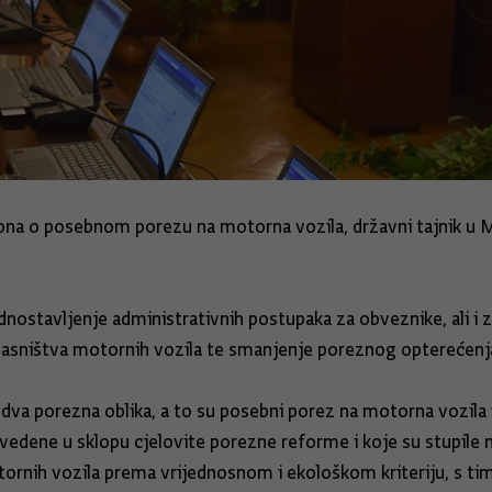
na o posebnom porezu na motorna vozila, državni tajnik u Min
dnostavljenje administrativnih postupaka za obveznike, ali i 
vlasništva motornih vozila te smanjenje poreznog opterećenj
e dva porezna oblika, a to su posebni porez na motorna vozila
dene u sklopu cjelovite porezne reforme i koje su stupile na
tornih vozila prema vrijednosnom i ekološkom kriteriju, s ti