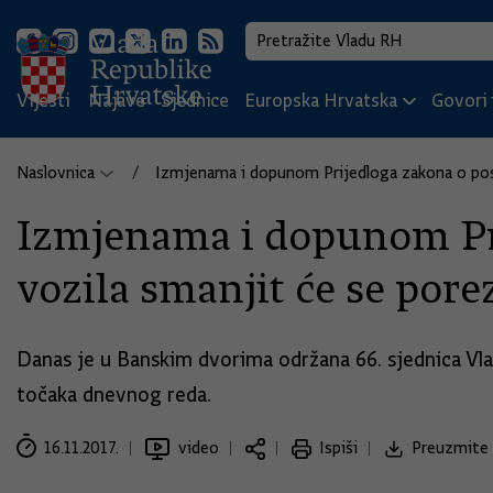
Vijesti
Najave
Sjednice
Europska Hrvatska
Govori i
Naslovnica
Izmjenama i dopunom Prijedloga zakona o po
Izmjenama i dopunom Pr
vozila smanjit će se por
Danas je u Banskim dvorima održana 66. sjednica Vla
točaka dnevnog reda.
16.11.2017.
video
Ispiši
Preuzmite 