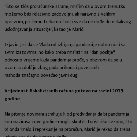
"Što se tiče proračunske strane, mislim da u ovom trenutku
možemo biti relativno zadovoljni, ali naravno s velikim
oprezom, pri čemu trebamo činiti sve da ne dođe do nekakvog
usložnjavanja situacije", kazao je Marić.
Izjavio je i da se Vlada od izbijanja pandemije dobro nosi sa
svim izazovima, no kako treba misliti i na "dan poslije",
odnosno vrijeme kada pandemija prođe, s obzirom da se u
ovom razdoblju zbog pada prihoda i povećanih
rashoda značajno povećao javni dug.
Vrijednost fiskaliziranih računa gotovo na razini 2019.
godine
Na pitanje novinara strahuje li od predviđanja da bi pandemija
koronavirusa i ove godine mogla skratiti turističku sezonu, što
bi onda imalo i reprekusije na proračun, Marić je rekao da treba