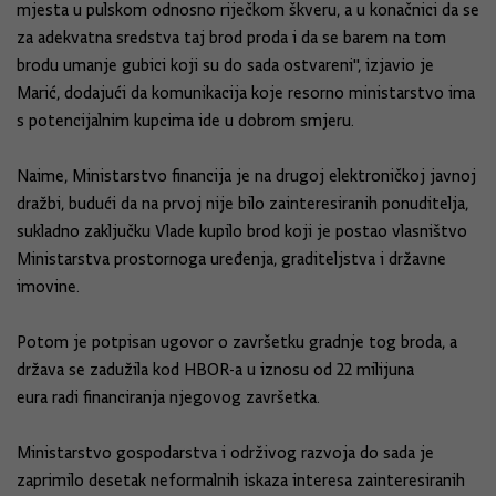
mjesta u pulskom odnosno riječkom škveru, a u konačnici da se
za adekvatna sredstva taj brod proda i da se barem na tom
brodu umanje gubici koji su do sada ostvareni", izjavio je
Marić, dodajući da komunikacija koje resorno ministarstvo ima
s potencijalnim kupcima ide u dobrom smjeru.
Naime, Ministarstvo financija je na drugoj elektroničkoj javnoj
dražbi, budući da na prvoj nije bilo zainteresiranih ponuditelja,
sukladno zaključku Vlade kupilo brod koji je postao vlasništvo
Ministarstva prostornoga uređenja, graditeljstva i državne
imovine.
Potom je potpisan ugovor o završetku gradnje tog broda, a
država se zadužila kod HBOR-a u iznosu od 22 milijuna
eura radi financiranja njegovog završetka.
Ministarstvo gospodarstva i održivog razvoja do sada je
zaprimilo desetak neformalnih iskaza interesa zainteresiranih