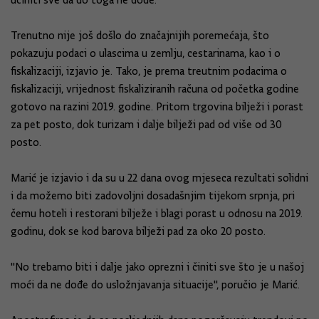
učiniti sve da do toga ne dođe.
Trenutno nije još došlo do značajnijih poremećaja, što
pokazuju podaci o ulascima u zemlju, cestarinama, kao i o
fiskalizaciji, izjavio je. Tako, je prema treutnim podacima o
fiskalizaciji, vrijednost fiskaliziranih računa od početka godine
gotovo na razini 2019. godine. Pritom trgovina bilježi i porast
za pet posto, dok turizam i dalje bilježi pad od više od 30
posto.
Marić je izjavio i da su u 22 dana ovog mjeseca rezultati solidni
i da možemo biti zadovoljni dosadašnjim tijekom srpnja, pri
čemu hoteli i restorani bilježe i blagi porast u odnosu na 2019.
godinu, dok se kod barova bilježi pad za oko 20 posto.
"No trebamo biti i dalje jako oprezni i činiti sve što je u našoj
moći da ne dođe do usložnjavanja situacije", poručio je Marić.