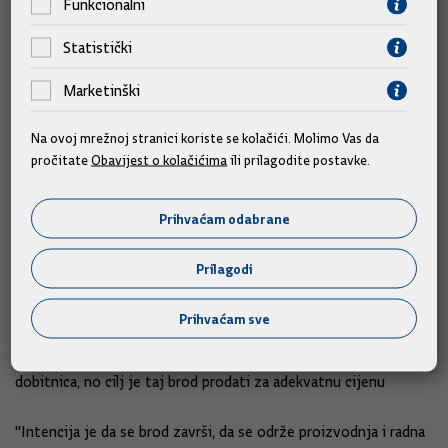
Funkcionalni
godine.
Statistički
Upitan o svome favoritu kod izbora motiva za nacionalni
motiv na eurokovanici, Marić je rekao da je to od prvog
Marketinški
trenutka bila šahovnica, jer smatra da je ona vizualno
najprepoznatljiviji detalj Hrvatske.
Na ovoj mrežnoj stranici koriste se kolačići. Molimo Vas da
pročitate
Obavijest o kolačićima
ili prilagodite postavke.
Komunikacija s potencijalnim kupcima za Novogradnju
514 ide u dobrom smjeru
Prihvaćam odabrane
Upitan o očekivanjima oko Novogradnje 514, broda za
Prilagodi
prijevoz automobila i kamiona koji se gradi u 3. maju i koji će
se po današnjem zaključku Vlade prodavati putem javnog
Prihvaćam sve
poziva, a ne posredovanjem brokera, Marić je rekao da država
iz cjelokupne priče oko brodogradnje nikako ne može izaći kao
dobitnica, no cilj je taj brod prodati za adekvatnu cijenu
"Intencija je da se brod završi, da se održe proizvodnja i radna