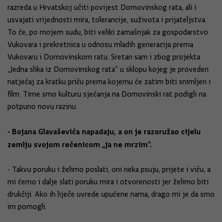
razreda u Hrvatskoj učiti povijest Domovinskog rata, ali i
usvajati vrijednosti mira, tolerancije, suživota i prijateljstva.
To će, po mojem sudu, biti veliki zamašnjak za gospodarstvo
Vukovara i prekretnica u odnosu mladih generacija prema
Vukovaru i Domovinskom ratu. Sretan sam i zbog projekta
„Jedna slika iz Domovinskog rata“ u sklopu kojeg je proveden
natječaj za kratku priču prema kojemu će zatim biti snimljen i
film. Time smo kulturu sjećanja na Domovinski rat podigli na
potpuno novu razinu.
• Bojana Glavaševića napadaju, a on je razoružao cijelu
zemlju svojom rečenicom „ja ne mrzim“.
- Takvu poruku i želimo poslati, oni neka psuju, prijete i viču, a
mi ćemo i dalje slati poruku mira i otvorenosti jer želimo biti
drukčiji. Ako ih liječe uvrede upućene nama, drago mi je da smo
im pomogli.