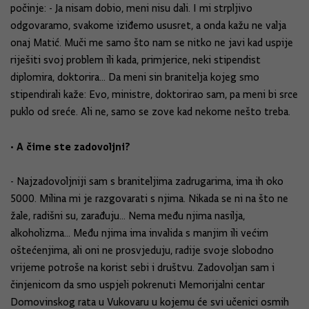
počinje: - Ja nisam dobio, meni nisu dali. I mi strpljivo
odgovaramo, svakome iziđemo ususret, a onda kažu ne valja
onaj Matić. Muči me samo što nam se nitko ne javi kad uspije
riješiti svoj problem ili kada, primjerice, neki stipendist
diplomira, doktorira... Da meni sin branitelja kojeg smo
stipendirali kaže: Evo, ministre, doktorirao sam, pa meni bi srce
puklo od sreće. Ali ne, samo se zove kad nekome nešto treba.
• A čime ste zadovoljni?
- Najzadovoljniji sam s braniteljima zadrugarima, ima ih oko
5000. Milina mi je razgovarati s njima. Nikada se ni na što ne
žale, radišni su, zarađuju... Nema među njima nasilja,
alkoholizma... Među njima ima invalida s manjim ili većim
oštećenjima, ali oni ne prosvjeduju, radije svoje slobodno
vrijeme potroše na korist sebi i društvu. Zadovoljan sam i
činjenicom da smo uspjeli pokrenuti Memorijalni centar
Domovinskog rata u Vukovaru u kojemu će svi učenici osmih