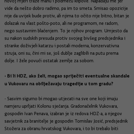
novoj mjeri traže manu i podmeću klipove. Napadaju me jer
vide da nešto dobro radimo, pa im to smeta. Smisao opozicije
nije da uvijek bude protiv, ali njima to očito nije bitno, bitan je
dolazak na vlast pošto-poto, ali ne programom, ne radom,
nego sustavnim blaćenjem. To je njihov program. Umjesto da
su nakon sudskih presuda protiv svojeg bivšeg predsjednika i
stranke doživjeli katarzu i postali moderna, konzervativna
struja, oni su, čini mi se, još dublje zaglibili na putu prema
dolje. I žele povući ostatak zemlje za sobom.
• Bi li HDZ, ako želi, mogao spriječiti eventualne skandale
u Vukovaru na obilježavaju tragedije u tom gradu?
- Sasvim sigurno bi mogao utjecati na sve one koji imaju
namjeru uprljati Kolonu sjećanja. Gradonačelnik Vukovara,
gospodin Ivan Penava, izabran je iz redova HDZ-a, a njegov
savjetnik za branitelje je gospodin Tomislav Josić, predsjednik
Stožera za obranu hrvatskog Vukovara, i to bi trebalo biti