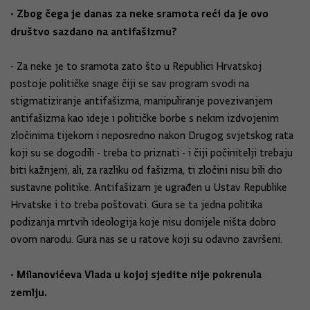
• Zbog čega je danas za neke sramota reći da je ovo
društvo sazdano na antifašizmu?
- Za neke je to sramota zato što u Republici Hrvatskoj
postoje političke snage čiji se sav program svodi na
stigmatiziranje antifašizma, manipuliranje povezivanjem
antifašizma kao ideje i političke borbe s nekim izdvojenim
zločinima tijekom i neposredno nakon Drugog svjetskog rata
koji su se dogodili - treba to priznati - i čiji počinitelji trebaju
biti kažnjeni, ali, za razliku od fašizma, ti zločini nisu bili dio
sustavne politike. Antifašizam je ugrađen u Ustav Republike
Hrvatske i to treba poštovati. Gura se ta jedna politika
podizanja mrtvih ideologija koje nisu donijele ništa dobro
ovom narodu. Gura nas se u ratove koji su odavno završeni.
• Milanovićeva Vlada u kojoj sjedite nije pokrenula
zemlju.