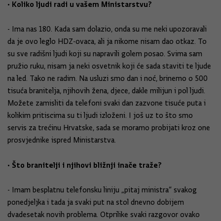
• Koliko ljudi radi u vašem Ministarstvu?
- Ima nas 180. Kada sam dolazio, onda su me neki upozoravali
da je ovo leglo HDZ-ovaca, ali ja nikome nisam dao otkaz. To
su sve radišni ljudi koji su napravili golem posao. Svima sam
pružio ruku, nisam ja neki osvetnik koji će sada staviti te ljude
na led. Tako ne radim. Na usluzi smo dan i noć, brinemo o 500
tisuća branitelja, njihovih žena, djece, dakle milijun i pol ljudi.
Možete zamisliti da telefoni svaki dan zazvone tisuće puta i
kolikim pritiscima su ti ljudi izloženi. I još uz to što smo
servis za trećinu Hrvatske, sada se moramo probijati kroz one
prosvjednike ispred Ministarstva.
• Što branitelji i njihovi bližnji inače traže?
- Imam besplatnu telefonsku liniju „pitaj ministra“ svakog
ponedjeljka i tada ja svaki put na stol dnevno dobijem
dvadesetak novih problema. Otprilike svaki razgovor ovako