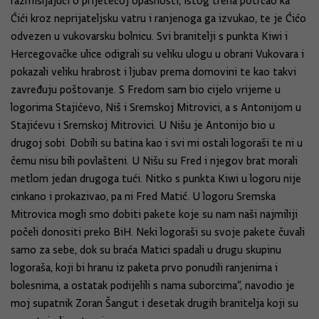
razmišljajući o prijetećoj opasnosti, istog trena potrčao ka
Ćići kroz neprijateljsku vatru i ranjenoga ga izvukao, te je Ćićo
odvezen u vukovarsku bolnicu. Svi branitelji s punkta Kiwi i
Hercegovačke ulice odigrali su veliku ulogu u obrani Vukovara i
pokazali veliku hrabrost i ljubav prema domovini te kao takvi
zavređuju poštovanje. S Fredom sam bio cijelo vrijeme u
logorima Stajićevo, Niš i Sremskoj Mitrovici, a s Antonijom u
Stajićevu i Sremskoj Mitrovici. U Nišu je Antonijo bio u
drugoj sobi. Dobili su batina kao i svi mi ostali logoraši te ni u
čemu nisu bili povlašteni. U Nišu su Fred i njegov brat morali
metlom jedan drugoga tući. Nitko s punkta Kiwi u logoru nije
cinkano i prokazivao, pa ni Fred Matić. U logoru Sremska
Mitrovica mogli smo dobiti pakete koje su nam naši najmiliji
počeli donositi preko BiH. Neki logoraši su svoje pakete čuvali
samo za sebe, dok su braća Matici spadali u drugu skupinu
logoraša, koji bi hranu iz paketa prvo ponudili ranjenima i
bolesnima, a ostatak podijelili s nama suborcima“, navodio je
moj supatnik Zoran Šangut i desetak drugih branitelja koji su