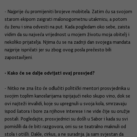
- Najprije ću promijeniti brojeve mobitela. Zatim ću sa svojom
starom ekipom zaigrati malonogometnu utakmicu, a potom
ću ženu i sina odvesti na put. Kada pogledam oko sebe, zaista
vidim da su najveća vrijednost u mojem životu moja obitelj i
nekoliko prijatelja. Njima ću se na zadnji dan svojega mandata
najprije ispričati jer su zbog ovog posla prečesto bili
zapostavljeni.
• Kako će se dalje odvijati ovaj prosvjed?
- Nitko ne zna što će odlučiti politički mentori prosvjednika u
svojim toplim kancelarijama ispijajući neko skupo vino, dok se
ovi najteži invalidi, koje su upregnuli u svoja kola, smrzavaju
ispod šatora i bore za njihove interese i ne vide čije su oružje
postali. Pogledajte, prosvjednici su došli u Sabor i kada su svi
pomislili da će biti razgovora, oni su se teatralno maknuli od
stola i otišli. Dakle, cirkus, a ne suradnja. Ja sam svjestan da