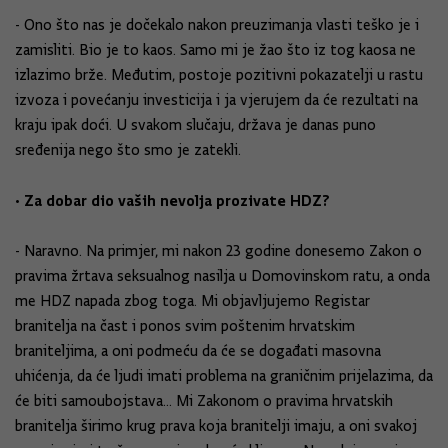
- Ono što nas je dočekalo nakon preuzimanja vlasti teško je i
zamisliti. Bio je to kaos. Samo mi je žao što iz tog kaosa ne
izlazimo brže. Međutim, postoje pozitivni pokazatelji u rastu
izvoza i povećanju investicija i ja vjerujem da će rezultati na
kraju ipak doći. U svakom slučaju, država je danas puno
sređenija nego što smo je zatekli.
• Za dobar dio vaših nevolja prozivate HDZ?
- Naravno. Na primjer, mi nakon 23 godine donesemo Zakon o
pravima žrtava seksualnog nasilja u Domovinskom ratu, a onda
me HDZ napada zbog toga. Mi objavljujemo Registar
branitelja na čast i ponos svim poštenim hrvatskim
braniteljima, a oni podmeću da će se događati masovna
uhićenja, da će ljudi imati problema na graničnim prijelazima, da
će biti samoubojstava... Mi Zakonom o pravima hrvatskih
branitelja širimo krug prava koja branitelji imaju, a oni svakoj