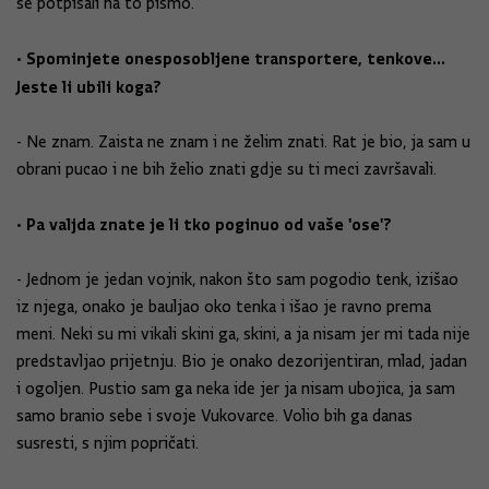
se potpisali na to pismo.
• Spominjete onesposobljene transportere, tenkove...
Jeste li ubili koga?
- Ne znam. Zaista ne znam i ne želim znati. Rat je bio, ja sam u
obrani pucao i ne bih želio znati gdje su ti meci završavali.
• Pa valjda znate je li tko poginuo od vaše 'ose'?
- Jednom je jedan vojnik, nakon što sam pogodio tenk, izišao
iz njega, onako je bauljao oko tenka i išao je ravno prema
meni. Neki su mi vikali skini ga, skini, a ja nisam jer mi tada nije
predstavljao prijetnju. Bio je onako dezorijentiran, mlad, jadan
i ogoljen. Pustio sam ga neka ide jer ja nisam ubojica, ja sam
samo branio sebe i svoje Vukovarce. Volio bih ga danas
susresti, s njim popričati.