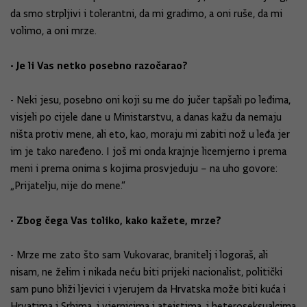
da smo strpljivi i tolerantni, da mi gradimo, a oni ruše, da mi
volimo, a oni mrze.
• Je li Vas netko posebno razočarao?
- Neki jesu, posebno oni koji su me do jučer tapšali po leđima,
visjeli po cijele dane u Ministarstvu, a danas kažu da nemaju
ništa protiv mene, ali eto, kao, moraju mi zabiti nož u leđa jer
im je tako naređeno. I još mi onda krajnje licemjerno i prema
meni i prema onima s kojima prosvjeduju – na uho govore:
„Prijatelju, nije do mene.“
• Zbog čega Vas toliko, kako kažete, mrze?
- Mrze me zato što sam Vukovarac, branitelj i logoraš, ali
nisam, ne želim i nikada neću biti prijeki nacionalist, politički
sam puno bliži ljevici i vjerujem da Hrvatska može biti kuća i
Hrvatima i Srbima, i vjernicima i ateistima, i heteroseksualcima