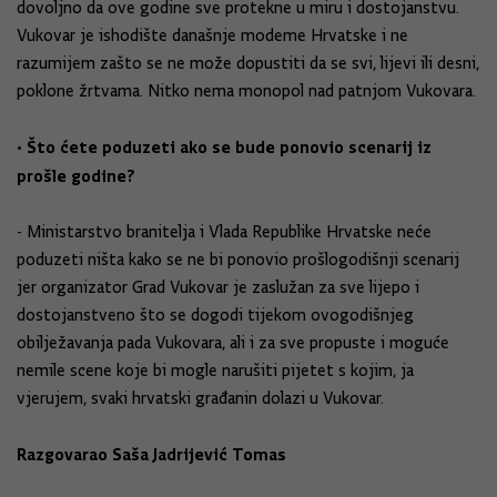
dovoljno da ove godine sve protekne u miru i dostojanstvu.
Vukovar je ishodište današnje modeme Hrvatske i ne
razumijem zašto se ne može dopustiti da se svi, lijevi ili desni,
poklone žrtvama. Nitko nema monopol nad patnjom Vukovara.
• Što ćete poduzeti ako se bude ponovio scenarij iz
prošle godine?
- Ministarstvo branitelja i Vlada Republike Hrvatske neće
poduzeti ništa kako se ne bi ponovio prošlogodišnji scenarij
jer organizator Grad Vukovar je zaslužan za sve lijepo i
dostojanstveno što se dogodi tijekom ovogodišnjeg
obilježavanja pada Vukovara, ali i za sve propuste i moguće
nemile scene koje bi mogle narušiti pijetet s kojim, ja
vjerujem, svaki hrvatski građanin dolazi u Vukovar.
Razgovarao Saša Jadrijević Tomas