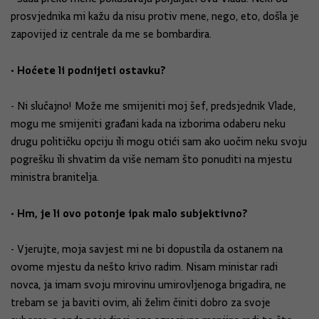
prosvjednika mi kažu da nisu protiv mene, nego, eto, došla je
zapovijed iz centrale da me se bombardira.
• Hoćete li podnijeti ostavku?
- Ni slučajno! Može me smijeniti moj šef, predsjednik Vlade,
mogu me smijeniti građani kada na izborima odaberu neku
drugu političku opciju ili mogu otići sam ako uočim neku svoju
pogrešku ili shvatim da više nemam što ponuditi na mjestu
ministra branitelja.
• Hm, je li ovo potonje ipak malo subjektivno?
- Vjerujte, moja savjest mi ne bi dopustila da ostanem na
ovome mjestu da nešto krivo radim. Nisam ministar radi
novca, ja imam svoju mirovinu umirovljenoga brigadira, ne
trebam se ja baviti ovim, ali želim činiti dobro za svoje