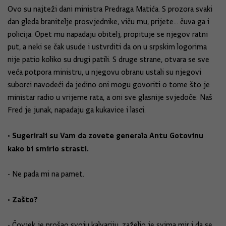
Ovo su najteži dani ministra Predraga Matića. S prozora svaki
dan gleda branitelje prosvjednike, viču mu, prijete... čuva ga i
policija. Opet mu napadaju obitelj, propituje se njegov ratni
put, a neki se čak usude i ustvrditi da on u srpskim logorima
nije patio koliko su drugi patili. S druge strane, otvara se sve
veća potpora ministru, u njegovu obranu ustali su njegovi
suborci navodeći da jedino oni mogu govoriti o tome što je
ministar radio u vrijeme rata, a oni sve glasnije svjedoče: Naš
Fred je junak, napadaju ga kukavice i lasci.
• Sugerirali su Vam da zovete generala Antu Gotovinu
kako bi smirio strasti.
- Ne pada mi na pamet.
• Zašto?
- Čovjek je prošao svoju kalvariju, zaželio je svima mir i da se