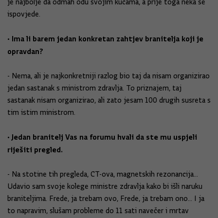
je najbolje da odmah odu svojim kućama, a prije toga neka se
ispovjede.
• Ima li barem jedan konkretan zahtjev branitelja koji je
opravdan?
- Nema, ali je najkonkretniji razlog bio taj da nisam organizirao
jedan sastanak s ministrom zdravlja. To priznajem, taj
sastanak nisam organizirao, ali zato jesam 100 drugih susreta s
tim istim ministrom.
• Jedan branitelj Vas na forumu hvali da ste mu uspjeli
riješiti pregled.
- Na stotine tih pregleda, CT-ova, magnetskih rezonancija...
Udavio sam svoje kolege ministre zdravlja kako bi išli naruku
braniteljima. Frede, ja trebam ovo, Frede, ja trebam ono... I ja
to napravim, slušam probleme do 11 sati navečer i mrtav