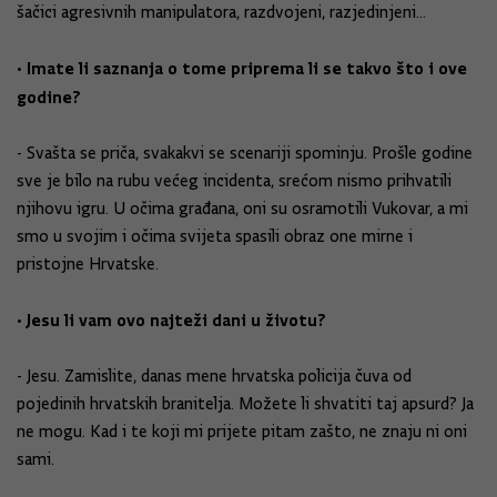
šačici agresivnih manipulatora, razdvojeni, razjedinjeni...
• Imate li saznanja o tome priprema li se takvo što i ove
godine?
- Svašta se priča, svakakvi se scenariji spominju. Prošle godine
sve je bilo na rubu većeg incidenta, srećom nismo prihvatili
njihovu igru. U očima građana, oni su osramotili Vukovar, a mi
smo u svojim i očima svijeta spasili obraz one mirne i
pristojne Hrvatske.
• Jesu li vam ovo najteži dani u životu?
- Jesu. Zamislite, danas mene hrvatska policija čuva od
pojedinih hrvatskih branitelja. Možete li shvatiti taj apsurd? Ja
ne mogu. Kad i te koji mi prijete pitam zašto, ne znaju ni oni
sami.