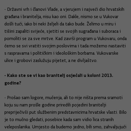
- Državni vrh i članovi Vlade, a vjerujem i najveći dio hrvatskih
građana i branitelja, nisu kao oni. Dakle, nismo se u Vukovar
došli tući, iako bi neki željeli da tako bude. Želimo u miru i
tišini zapaliti svijeće, sjetiti se svojih sugrađana i suboraca i
pomoliti se za sve mrtve. Kad završi program u Vukovaru, onda
ćemo se svi vratiti svojim poslovima i tada možemo nastaviti
s raspravama i političkim i ideološkim borbama. Vukovarske
ulice i grobovi zaslužuju pijetet, a ne divljaštvo.
• Kako ste se vi kao branitelj osjećali u koloni 2013.
godine?
- Prošao sam logore, mučenja, ali to nije ništa prema sramoti
koju su nam prošle godine priredili pojedini branitelji
prepriječivši put službenim predstavnicima hrvatske vlasti. Bilo
je to mučno gledati, posebice kada sam vidio lica stranih
veleposlanika. Umjesto da budemo jedno, bili smo, zahvaljujući