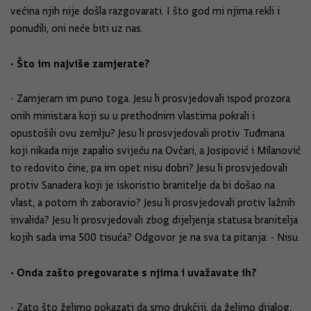
većina njih nije došla razgovarati. I što god mi njima rekli i
ponudili, oni neće biti uz nas.
• Što im najviše zamjerate?
- Zamjeram im puno toga. Jesu li prosvjedovali ispod prozora
onih ministara koji su u prethodnim vlastima pokrali i
opustošili ovu zemlju? Jesu li prosvjedovali protiv Tuđmana
koji nikada nije zapalio svijeću na Ovčari, a Josipović i Milanović
to redovito čine, pa im opet nisu dobri? Jesu li prosvjedovali
protiv Sanadera koji je iskoristio branitelje da bi došao na
vlast, a potom ih zaboravio? Jesu li prosvjedovali protiv lažnih
invalida? Jesu li prosvjedovali zbog dijeljenja statusa branitelja
kojih sada ima 500 tisuća? Odgovor je na sva ta pitanja: - Nisu.
• Onda zašto pregovarate s njima i uvažavate ih?
- Zato što želimo pokazati da smo drukčiji, da želimo dijalog,