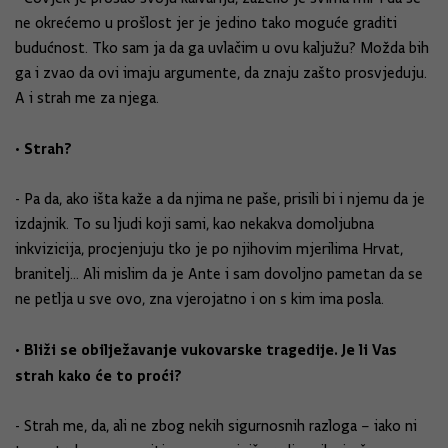
ne okrećemo u prošlost jer je jedino tako moguće graditi
budućnost. Tko sam ja da ga uvlačim u ovu kaljužu? Možda bih
ga i zvao da ovi imaju argumente, da znaju zašto prosvjeduju.
A i strah me za njega.
• Strah?
- Pa da, ako išta kaže a da njima ne paše, prisili bi i njemu da je
izdajnik. To su ljudi koji sami, kao nekakva domoljubna
inkvizicija, procjenjuju tko je po njihovim mjerilima Hrvat,
branitelj... Ali mislim da je Ante i sam dovoljno pametan da se
ne petlja u sve ovo, zna vjerojatno i on s kim ima posla.
• Bliži se obilježavanje vukovarske tragedije. Je li Vas
strah kako će to proći?
- Strah me, da, ali ne zbog nekih sigurnosnih razloga – iako ni