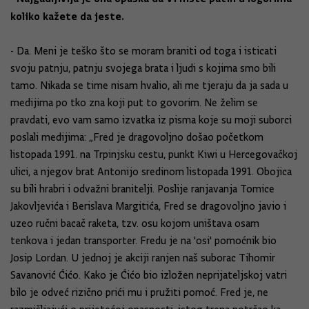
koliko kažete da jeste.
- Da. Meni je teško što se moram braniti od toga i isticati
svoju patnju, patnju svojega brata i ljudi s kojima smo bili
tamo. Nikada se time nisam hvalio, ali me tjeraju da ja sada u
medijima po tko zna koji put to govorim. Ne želim se
pravdati, evo vam samo izvatka iz pisma koje su moji suborci
poslali medijima: „Fred je dragovoljno došao početkom
listopada 1991. na Trpinjsku cestu, punkt Kiwi u Hercegovačkoj
ulici, a njegov brat Antonijo sredinom listopada 1991. Obojica
su bili hrabri i odvažni branitelji. Poslije ranjavanja Tomice
Jakovljevića i Berislava Margitića, Fred se dragovoljno javio i
uzeo ručni bacač raketa, tzv. osu kojom uništava osam
tenkova i jedan transporter. Fredu je na 'osi' pomoćnik bio
Josip Lordan. U jednoj je akciji ranjen naš suborac Tihomir
Savanović Ćićo. Kako je Ćićo bio izložen neprijateljskoj vatri
bilo je odveć rizično prići mu i pružiti pomoć. Fred je, ne