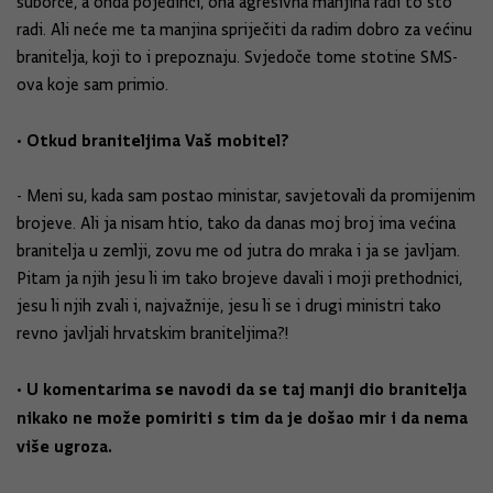
suborce, a onda pojedinci, ona agresivna manjina radi to što
radi. Ali neće me ta manjina spriječiti da radim dobro za većinu
branitelja, koji to i prepoznaju. Svjedoče tome stotine SMS-
ova koje sam primio.
• Otkud braniteljima Vaš mobitel?
- Meni su, kada sam postao ministar, savjetovali da promijenim
brojeve. Ali ja nisam htio, tako da danas moj broj ima većina
branitelja u zemlji, zovu me od jutra do mraka i ja se javljam.
Pitam ja njih jesu li im tako brojeve davali i moji prethodnici,
jesu li njih zvali i, najvažnije, jesu li se i drugi ministri tako
revno javljali hrvatskim braniteljima?!
• U komentarima se navodi da se taj manji dio branitelja
nikako ne može pomiriti s tim da je došao mir i da nema
više ugroza.