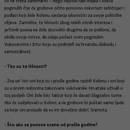
to ne treba zanemariti – nego najviše radi majka i očeva
poginulih čije će grobove očito ponovno oskvrnuti sebičnjaci i
podlaci koji žele Kolonu sjećanja iskoristiti za svoje političke
ciljeve. Zamislite, te ličnosti zbog nekih sitnih interesa i
jeftinih poena ne žele dozvoliti drugima da se poklone, da
obiđu svoje mrtve, da odaju počast svim poginulim
Vukovarcima i žrtvi koju su podnijeli za hrvatsku slobodu i
samostalnost...
• Tko su te ličnosti?
- Zna se! Isti oni koji su i prošle godine razbili Kolonu i oni koji
su u prvim redovima takozvane vukovarske Hrvatske uživali u
toj podjeli. Oni žele biti faktor koji će davati blagoslov tome
tko će sudjelovati u Koloni, a na grobove bi puštan samo ljude
za koje oni prosude da su im dovoljno dobri. Sramota.
• Što ako se ponove scene od prošle godine?