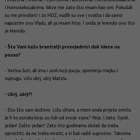
i homoseksualcima. Mrze me zato što nisam kao oni. Pokušali
su me privoljeti i za HDZ, nudili su sve i svašta i da samo
napustim ovu Vladu, ali ja nisam htio. I onda je krenulo ovo što
je krenulo.
• Što Vam kažu branitelji prosvjednici dok idete na
posao?
- Većina šuti, ali ima i onih koji psuju, spominju majku i
suprugu, viču ubij, ubij Matića...
• Ubij, ubij?!
- Eto što sam doživio. Ližu oltare, a meni onda prijete smrću.
Je li to poruka koju su čuli od svoje vjere? Nije, i zato: Sjedi,
jedan! Zašto jedan? Zato što godinama slušaš da treba
oprostiti, da ne treba mrziti, a ti baš radiš suprotno. Takvima