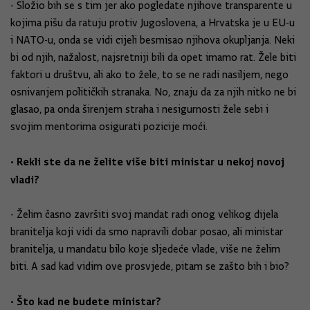
- Složio bih se s tim jer ako pogledate njihove transparente u
kojima pišu da ratuju protiv Jugoslovena, a Hrvatska je u EU-u
i NATO-u, onda se vidi cijeli besmisao njihova okupljanja. Neki
bi od njih, nažalost, najsretniji bili da opet imamo rat. Žele biti
faktori u društvu, ali ako to žele, to se ne radi nasiljem, nego
osnivanjem političkih stranaka. No, znaju da za njih nitko ne bi
glasao, pa onda širenjem straha i nesigurnosti žele sebi i
svojim mentorima osigurati pozicije moći.
• Rekli ste da ne želite više biti ministar u nekoj novoj
vladi?
- Želim časno završiti svoj mandat radi onog velikog dijela
branitelja koji vidi da smo napravili dobar posao, ali ministar
branitelja, u mandatu bilo koje sljedeće vlade, više ne želim
biti. A sad kad vidim ove prosvjede, pitam se zašto bih i bio?
• Što kad ne budete ministar?