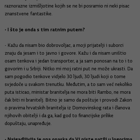
raznorazne izmišljotine kojih se ne bi posramio ni neki pisac
znanstvene fantastike.
• I što je onda s tim ratnim putem?
- Kažu da nisam bio dobrovoljac, a moji prijatelji i suborci
znaju da jesam i to javno i govore. Kažu i da nisam uništio
osam tenkova i jedan transporter, a ja sam ponosan na to i to
govorim i u Srbiji. Nitko mi moj ratni put ne može ukrasti. Da
sam pogodio tenkove vidjelo 30 ljudi, 30 ljudi koji o tome
svjedoče u svakom trenutku. Međutim, a to sam već nekoliko
puta isticao, ministar branitelja ne mora biti Rambo, ne mora
čak biti ni branitelj. Bitno je samo da poštuje i provodi Zakon
o pravima hrvatskih branitelja iz Domovinskog rata i članova
njihovih obitelji i da ga, kad god to financijske prilike
dopuštaju, unapređuje.
• Najgadljivija je ona opaska da Vi niste patili u logorima