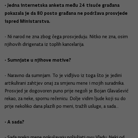
• Jedna internetska anketa među 24 tisuće građana
pokazala je da 80 posto građana ne podržava prosvjede
ispred Ministarstva.
- Ni narod ne zna zbog čega prosvjeduju. Nitko ne zna, osim
njihovih dirigenata iz toplih kancelarija.
• Sumnjate u njihove motive?
- Naravno da sumnjam. To je vidljivo iz toga što je jedini
artikulirani zahtjev onaj za smjenu mene i mojih suradnika.
Prosvjed je dogovoren puno prije negoli je Bojan Glavašević
rekao, za neke, spornu rečenicu. Dolje vidim ljude koji su do
prije nekoliko dana plazili po meni, tražili usluge, a sada...
• A sada?
- Sada preko mene pokušavaju poljuljati ovu Vladu. Neki od