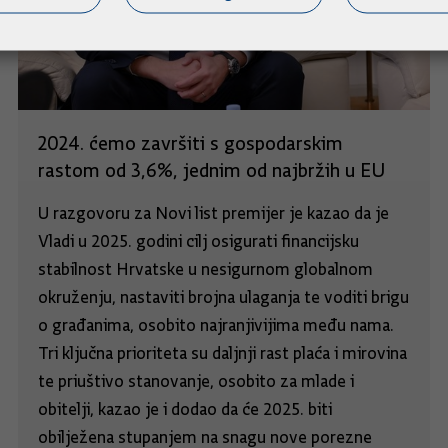
2024. ćemo završiti s gospodarskim
rastom od 3,6%, jednim od najbržih u EU
U razgovoru za Novi list premijer je kazao da je
Vladi u 2025. godini cilj osigurati financijsku
stabilnost Hrvatske u nesigurnom globalnom
okruženju, nastaviti brojna ulaganja te voditi brigu
o građanima, osobito najranjivijima među nama.
Tri ključna prioriteta su daljnji rast plaća i mirovina
te priuštivo stanovanje, osobito za mlade i
obitelji, kazao je i dodao da će 2025. biti
obilježena stupanjem na snagu nove porezne