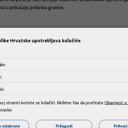
ta u pokušaju prelaska granice.
like Hrvatske upotrebljava kolačiće
lni
i
ki
j stranici koriste se kolačići. Molimo Vas da pročitate
Obavijest o 
stavke.
m odabrane
Prilagodi
Prihva