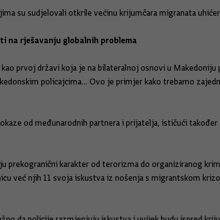
ojima su sudjelovali otkrile većinu krijumčara migranata uhićen
ti na rješavanju globalnih problema
ao prvoj državi koja je na bilateralnoj osnovi u Makedoniju p
kedonskim policajcima... Ovo je primjer kako trebamo zajednič
aze od međunarodnih partnera i prijatelja, ističući također 
ju prekogranični karakter od terorizma do organiziranog krimi
anicu već njih 11 svoja iskustva iz nošenja s migrantskom kr
ažno da policije razmjenjuju iskustva i uvijek budu ispred krij