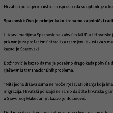
Hrvatski policajci ministru su ispričali i da su ophodnje u k
Spasovski: Ovo je primjer kako trebamo zajednički radi
U izjavi medijima Spasovski se zahvalio MUP-u i Hrvatskoj k
priznanje za profesionalni rad i za razmjenu iskustava s ma
kazao je Spasovski.
Božinović je kazao da mu je posebno drago kada pohvale dok
rješavanju transnacionalnih problema.
"Niti jedna država sama ne može rješavati pitanja koja ima
migracija. Hrvatski policajci ne samo da štite hrvatsku gr
u Sjevernoj Makedoniji", kazao je Božinović.
Dodao je da su trendovi u obje zemlje slični te da je vrlo v