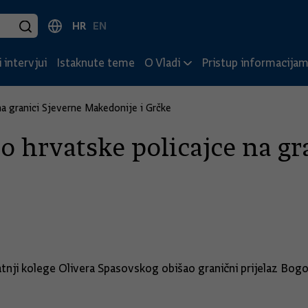
HR
EN
 intervjui
Istaknute teme
O Vladi
Pristup informacija
na granici Sjeverne Makedonije i Grčke
o hrvatske policajce na gr
tnji kolege Olivera Spasovskog obišao granični prijelaz Bogo