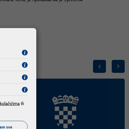
kolačićima
ili
ćam sve