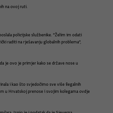
ih na ovoj ruti.
oslala policijske službenike. "Želim im odati
ki raditi na rješavanju globalnih problema",
da je ovo je primjer kako se države nose u
nala i kao što svjedočimo sve više ilegalnih
izom u Hrvatskoj prenose i svojim kolegama ovdje
umčara. Iznio je i podatak da je Sjeverna