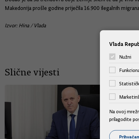
Makedonija prošle godine priječila 16.900 ilegalnih migrana
Izvor: Hina / Vlada
Vlada Repub
Nužni
Slične vijesti
Funkciona
Statističk
Marketinš
Na ovoj mrežno
prilagodite po
Prihvaća