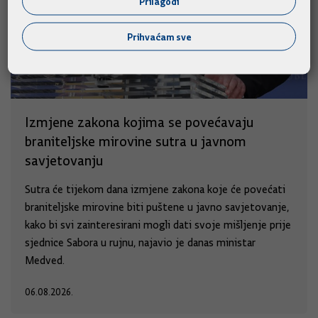
Prilagodi
Prihvaćam sve
Izmjene zakona kojima se povećavaju
braniteljske mirovine sutra u javnom
savjetovanju
Sutra će tijekom dana izmjene zakona koje će povećati
braniteljske mirovine biti puštene u javno savjetovanje,
kako bi svi zainteresirani mogli dati svoje mišljenje prije
sjednice Sabora u rujnu, najavio je danas ministar
Medved.
06.08.2026.