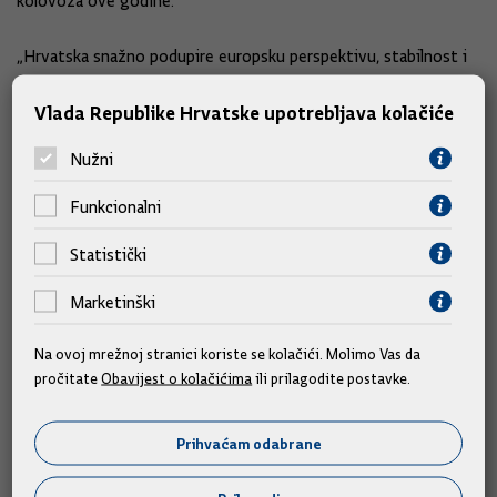
kolovoza ove godine.
„Hrvatska snažno podupire europsku perspektivu, stabilnost i
razvoj Bosne i Hercegovine u kojoj sva tri konstitutivna
Vlada Republike Hrvatske upotrebljava kolačiće
naroda trebaju biti jednakopravna. Brojni prometni, energetski
i drugi gospodarski projekti povezuju Hrvatsku i Bosnu i
Nužni
Hercegovinu, poručio je premijer Plenković na platformi X
nakon sastanka.
Funkcionalni
Statistički
Slične vijesti
Marketinški
Na ovoj mrežnoj stranici koriste se kolačići. Molimo Vas da
pročitate
Obavijest o kolačićima
ili prilagodite postavke.
Prihvaćam odabrane