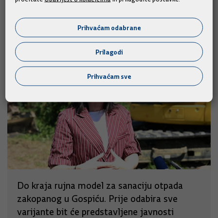
Slične vijesti
Prihvaćam odabrane
Prilagodi
Prihvaćam sve
Do kraja rujna model za sanaciju otpada
zakopanog u Gospiću. Prije odabira sve
varijante bit će predstavljene javnosti