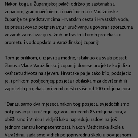
Nakon toga u Županijskoj palači održao je sastanak sa
županom, gradonačelnicima i načelnicima iz Varaždinske
županije te predstavnicima Hrvatskih cesta i Hrvatskih voda,
te prisustvovao potpisivanju i uručivanju ugovora i sporazuma
vezanih za realizaciju važnih infrastrukturnih projekata u
prometu i vodoopskrbi u Varaždinskoj županiji.
Tom je prilikom, u izjavi za medije, istaknuo da svaki posjet
članova Vlade Varaždinskoj županiji donese projekte koji dižu
kvalitetu života na sjeveru Hrvatske pa je tako bilo, podsjetio
je, i prilikom posljednjeg posjeta i obilaska niza dovršenih ili
započetih projekata vrijednih nešto više od 100 milijuna eura.
''Danas, samo dva mjeseca nakon tog posjeta, svjedočili smo
potpisivanju i uručenju ugovora vrijednih 83 milijuna eura, a
obišli smo i Vinicu i vidjeli kako napreduju radovi na još
jednom centru kompetentnosti. Nakon Medicinske škole u
Varaždinu, sada smo vidjeli poljoprivrednu školu u povijesnom