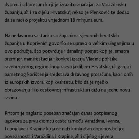
dvorcu i arboretum koji je izrazito značajan za Varaždinsku
županiju, ali i za cijelu Hrvatsku'', rekao je Plenković te dodao
da se radi o projektu vrijednom 18 milijuna eura.
Na nedavnom sastanku sa županima sjevernih hrvatskih
županija u Koprivnici govorilo se upravo o velikim ulaganjima u
ovo područje, što potvrđuje i današnji posjet koji je, smatra
premijer, manifestacija i konkretizacija Vladine politike
ravnomjernog regionalnog razvoja diljem Hrvatske, ulaganja i
pametnog korištenja sredstava državnog proračuna, kao i onih
iz europskih izvora, koji kvalitetu, bilo da je riječ o
obrazovanju ili o cestovnoj infrastrukturi dižu na jednu novu
razinu.
Pritom je naglasio poseban značajan danas potpisanog
ugovora za prvu dionicu ceste između Varaždina, Ivanca,
Lepoglave i Krapine koja će dati konkretan doprinos boljoj
povezanosti i Varaždina i Krapine, ali i cijelog sjevera