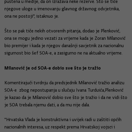
puštena u medije, da on izražava neke rezerve. Što se tiče
njegove uloge u imenovanju glavnog državnog odvjetnika,
ona ne postoji'', istaknuo je.
Što se pak tiče nekih otvorenih pitanja, dodao je Plenković,
ona se mogu jedino vezati za vrijeme kada je Zoran Milanović
bio premijer i kada je njegov današnji savjetnik za nacionalnu
sigurnost bio šef SOA-e, a zasigurno ne na aktualno vrijeme.
Milanović je od SOA-e dobio sve što je tražio
Komentirajući tvrdnju da predsjednik Milanović tražio analizu
SOA-e zbog nepostupanja u slučaju Ivana Turduića,Plenković
je kazao da je Milanović dobio sve što je tražio i da ne vidi što
je SOA trebala njemu dati, a da mu nije dala.
''Hrvatska Vlada je konstruktivna i uvijek radi u zaštiti općih
nacionalnih interesa, uz respekt prema Hrvatskoj vojsci i