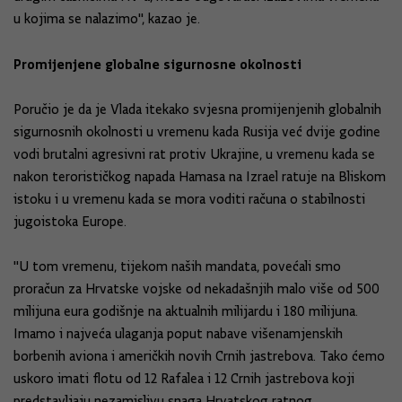
u kojima se nalazimo'', kazao je.
Promijenjene globalne sigurnosne okolnosti
Poručio je da je Vlada itekako svjesna promijenjenih globalnih
sigurnosnih okolnosti u vremenu kada Rusija već dvije godine
vodi brutalni agresivni rat protiv Ukrajine, u vremenu kada se
nakon terorističkog napada Hamasa na Izrael ratuje na Bliskom
istoku i u vremenu kada se mora voditi računa o stabilnosti
jugoistoka Europe.
''U tom vremenu, tijekom naših mandata, povećali smo
proračun za Hrvatske vojske od nekadašnjih malo više od 500
milijuna eura godišnje na aktualnih milijardu i 180 milijuna.
Imamo i najveća ulaganja poput nabave višenamjenskih
borbenih aviona i američkih novih Crnih jastrebova. Tako ćemo
uskoro imati flotu od 12 Rafalea i 12 Crnih jastrebova koji
predstavljaju nezamislivu snaga Hrvatskog ratnog