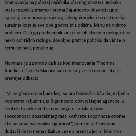
imenovanju na položaj načelnika Glavnog stožera. Jednaku
vrstu respekta imamo i prema Sigurnosno-obavještajnoj
agenciji i imenovanju njenog čelnog čovjeka i to na temelju
suradnje koja je sve ove godine bila odlična. Mi tu ne vidimo
problem. Da li ga predsjednik vidi iz nekih stvarnih razloga ili iz
nekih političkih razloga, dovoljno pratite politiku da vidite o
čemu se radi'', poručio je.
Novinare je zanimalo da li se kod imenovanja Tihomira
Kundida i Daniela Markića radi o nekoj vrsti trampe, što je
premijer odbacio.
''Mi ne gledamo na ljude koji su profesionalci, bilo da je riječ o
vojnicima ili ljudima iz Sigurnosno-obavještajne agencije, u
kontekstu nekakve trampe, nego u smislu njihove
sposobnosti, dosadašnjeg rada, kvalitete i doprinosa onome
što se zove nacionalna sigurnost'', poručio je Plenković
dodavši da to nema nikakve veze s predstojećim izborima.