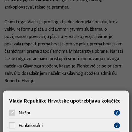
zrakoplovstva'', rekao je premijer.
Osim toga, Vlada je prošloga tjedna donijela i odluku, kroz
veliku reformu plaća u državnim i javnim službama, o
povijesnom povećanju plaća u Hrvatskoj vojsci čime je
pokazala respekt prema hrvatskom vojniku, prema hrvatskim
časnicima i prema zaposlenicima Ministarstva obrane. Na isti
takav odgovoran način pristupili smo i imenovanju novoga
načelnika Glavnoga stožera, kazao je Plenković te se pritom
zahvalio dosadašnjem načelniku Glavnog stožera admiralu
Robertu Hranju.
''Budući da dolazi kraj mandata načelnika Glavnog stožera i
Vlada Republike Hrvatske upotrebljava kolačiće
ravnatelja SOA-e, potpredsjednik Anušić koji je obavio
razgovor s predsjednikom, došao mi je nakon tog sastanka s
Nužni
vrlo jasnim razumijevanjem da kada je riječ o načelniku
Glavnog stožera vrlo brzo postižemo suglasje o generalu
Funkcionalni