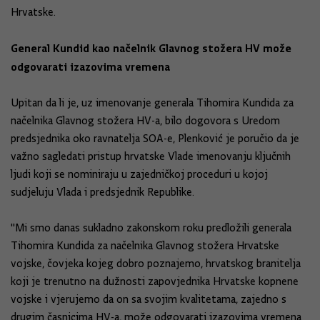
Hrvatske.
General Kundid kao načelnik Glavnog stožera HV
može
odgovarati izazovima vremena
Upitan da li je, uz imenovanje generala Tihomira Kundida za
načelnika Glavnog stožera HV-a, bilo dogovora s Uredom
predsjednika oko ravnatelja SOA-e, Plenković je poručio da je
važno sagledati pristup hrvatske Vlade imenovanju ključnih
ljudi koji se nominiraju u zajedničkoj proceduri u kojoj
sudjeluju Vlada i predsjednik Republike.
''Mi smo danas sukladno zakonskom roku predložili generala
Tihomira Kundida za načelnika Glavnog stožera Hrvatske
vojske, čovjeka kojeg dobro poznajemo, hrvatskog branitelja
koji je trenutno na dužnosti zapovjednika Hrvatske kopnene
vojske i vjerujemo da on sa svojim kvalitetama, zajedno s
drugim časnicima HV-a, može odgovarati izazovima vremena