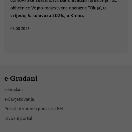
domovinske zahvalnosti, Dana hrvatskih branitelja i 31.
u
obljetnice Vojno-redarstvene operacije "Oluja",
srijedu, 5. kolovoza 2026., u Kninu.
05.08.2026.
e-Građani
e-Građani
e-Savjetovanja
Portal otvorenih podataka RH
Izvozni portal