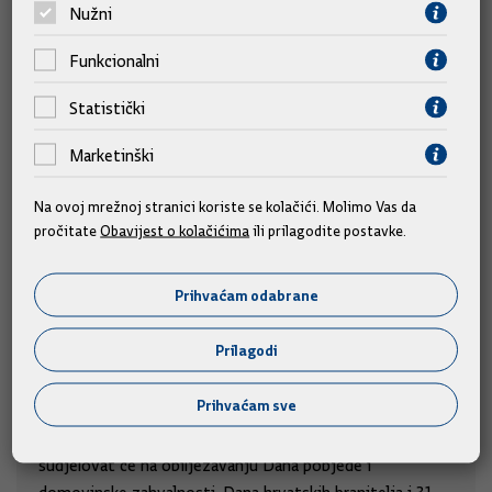
Nužni
Funkcionalni
Statistički
Marketinški
Na ovoj mrežnoj stranici koriste se kolačići. Molimo Vas da
pročitate
Obavijest o kolačićima
ili prilagodite postavke.
Prihvaćam odabrane
Prilagodi
Predsjednik i članovi Vlade na obilježavanju
obljetnice "Oluje"
Prihvaćam sve
Predsjednik Vlade Andrej Plenković i članovi Vlade
sudjelovat će na obilježavanju Dana pobjede i