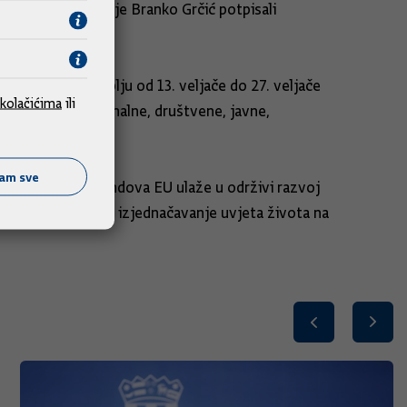
ndova Europske unije Branko Grčić potpisali
 2015. u razdoblju od 13. veljače do 27. veljače
kolačićima
ili
dnji objekata komunalne, društvene, javne,
rgije.
ćam sve
oga razvoja i fondova EU ulaže u održivi razvoj
vot otočana, kao i izjednačavanje uvjeta života na