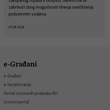
zakopanog otpada u Gospiću, navevši da su
zabrinuti zbog mogućnosti širenja onečišćenja
podzemnim vodama.
07.08.2026.
e-Građani
e-Građani
e-Savjetovanja
Portal otvorenih podataka RH
Izvozni portal