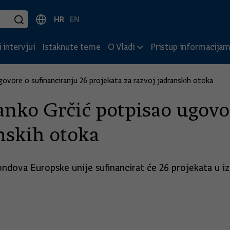
HR
EN
 intervjui
Istaknute teme
O Vladi
Pristup informacija
ovore o sufinanciranju 26 projekata za razvoj jadranskih otoka
nko Grčić potpisao ugovor
anskih otoka
ondova Europske unije sufinancirat će 26 projekata u i