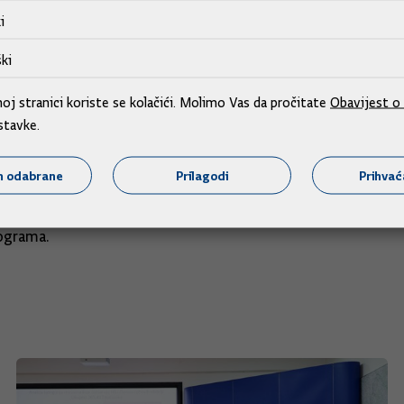
e i potpredsjednik Vlade i i ministar regionalnog razvoja i fo
i
oka.
ki
e Javni poziv za dostavu projekata razvoja jadranskih otoka u
j stranici koriste se kolačići. Molimo Vas da pročitate
Obavijest o 
aciji, sanaciji, izgradnji, rekonstrukciji, adaptaciji i dogra
stavke.
štita okoliša, energetska učinkovitost i obnovljivi izvori ene
m odabrane
Prilagodi
Prihva
dišnje ulaže oko 1,5 milijardi kuna.
Ministarstvo regionaln
re na otocima, stvarajući povoljnije uvjete za kvalitetniji ži
programa.