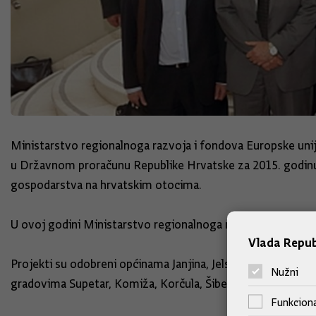
Ministarstvo regionalnoga razvoja i fondova Europske unije
u Državnom proračunu Republike Hrvatske za 2015. godinu, 
gospodarstva na hrvatskim otocima.
U ovoj godini Ministarstvo regionalnoga razvoja i fondova
Vlada Repub
Projekti su odobreni općinama Janjina, Jelsa, Lastovo, Lumb
Nužni
gradovima Supetar, Komiža, Korčula, Šibenik, Vis i Vodice.
Funkciona