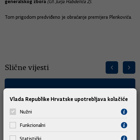
generalskog zbora
(Ul. Jurja Habdelića 2).
Tom prigodom predviđeno je obraćanje premijera Plenkovića.
Slične vijesti
Vlada Republike Hrvatske upotrebljava kolačiće
Nužni
Funkcionalni
Statistički