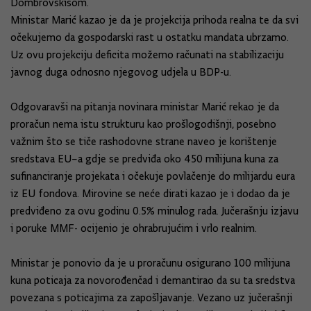
Dombrovskisom.
Ministar Marić kazao je da je projekcija prihoda realna te da svi
očekujemo da gospodarski rast u ostatku mandata ubrzamo.
Uz ovu projekciju deficita možemo računati na stabilizaciju
javnog duga odnosno njegovog udjela u BDP-u.
Odgovaravši na pitanja novinara ministar Marić rekao je da
proračun nema istu strukturu kao prošlogodišnji, posebno
važnim što se tiče rashodovne strane naveo je korištenje
sredstava EU–a gdje se predviđa oko 450 milijuna kuna za
sufinanciranje projekata i očekuje povlačenje do milijardu eura
iz EU fondova. Mirovine se neće dirati kazao je i dodao da je
predviđeno za ovu godinu 0.5% minulog rada. Jučerašnju izjavu
i poruke MMF- ocijenio je ohrabrujućim i vrlo realnim.
Ministar je ponovio da je u proračunu osigurano 100 milijuna
kuna poticaja za novorođenčad i demantirao da su ta sredstva
povezana s poticajima za zapošljavanje. Vezano uz jučerašnji