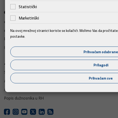
Statistički
e-Građani
Marketinški
e-Građani
e-Savjetovanja
Na ovoj mrežnoj stranici koriste se kolačići. Molimo Vas da pročitat
postavke.
Portal otvorenih podataka RH
Izvozni portal
Prihvaćam odabrane
Adresar
Prilagodi
Središnji katalog službenih dokumenata RH
Prihvaćam sve
Adresar tijela javne vlasti
Adresar političkih stranaka u RH
Popis dužnosnika u RH