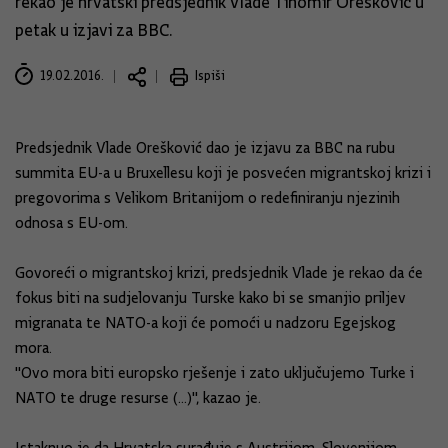
rekao je hrvatski predsjednik Vlade Tihomir Orešković u
petak u izjavi za BBC.
19.02.2016.
Ispiši
Predsjednik Vlade Orešković dao je izjavu za BBC na rubu
summita EU-a u Bruxellesu koji je posvećen migrantskoj krizi i
pregovorima s Velikom Britanijom o redefiniranju njezinih
odnosa s EU-om.
Govoreći o migrantskoj krizi, predsjednik Vlade je rekao da će
fokus biti na sudjelovanju Turske kako bi se smanjio priljev
migranata te NATO-a koji će pomoći u nadzoru Egejskog
mora.
"Ovo mora biti europsko rješenje i zato uključujemo Turke i
NATO te druge resurse (...)", kazao je.