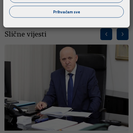
Intervju predsjednika Vlade Republike Hrvatske možete
pogledati na
poveznici.
Prihvaćam sve
Slične vijesti