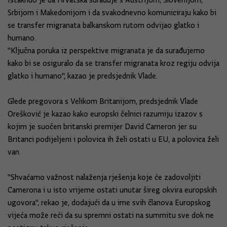
Istaknuo je da Hrvatska surađuje s Austrijom, Slovenijom,
Srbijom i Makedonijom i da svakodnevno komuniciraju kako bi
se transfer migranata balkanskom rutom odvijao glatko i
humano.
"Ključna poruka iz perspektive migranata je da surađujemo
kako bi se osiguralo da se transfer migranata kroz regiju odvija
glatko i humano", kazao je predsjednik Vlade.
Glede pregovora s Velikom Britanijom, predsjednik Vlade
Orešković je kazao kako europski čelnici razumiju izazov s
kojim je suočen britanski premijer David Cameron jer su
Britanci podijeljeni i polovica ih želi ostati u EU, a polovica želi
van.
"Shvaćamo važnost nalaženja rješenja koje će zadovoljiti
Camerona i u isto vrijeme ostati unutar šireg okvira europskih
ugovora", rekao je, dodajući da u ime svih članova Europskog
vijeća može reći da su spremni ostati na summitu sve dok ne