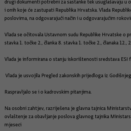
drugi dokumenti potrebni za sastanke tek usuglašavaju u o
i onih koje će zastupati Republika Hrvatska. Vlada Republ
poslovima, na odgovarajući način i u odgovarajućim rokovima
Vlada se očitovala Ustavnom sudu Republike Hrvatske o pri
stavka 1. točke 2., članka 8. stavka 1. točke 2., član
Vlada je informirana o stanju iskorištenosti sredstava ESI
Vlada je usvojila Pregled zakonskih prijedloga iz Godišnj
Raspravljalo se i o kadrovskim pitanjima.
Na osobni zahtjev, razriješena je glavna tajnica Ministarstv
ovlaštenje za obavljanje poslova glavnog tajnika Ministar
mjeseci