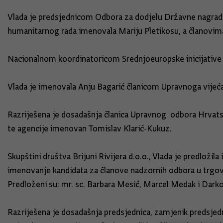
Vlada je predsjednicom Odbora za dodjelu Državne nagrade z
humanitarnog rada imenovala Mariju Pletikosu, a članovima
Nacionalnom koordinatoricom Srednjoeuropske inicijative (
Vlada je imenovala Anju Bagarić članicom Upravnoga vijeć
Razriješena je dosadašnja članica Upravnog odbora Hrvatsk
te agencije imenovan Tomislav Klarić-Kukuz.
Skupštini društva Brijuni Rivijera d.o.o., Vlada je predlož
imenovanje kandidata za članove nadzornih odbora u trgov
Predloženi su: mr. sc. Barbara Mesić, Marcel Medak i Darko
Razriješena je dosadašnja predsjednica, zamjenik predsjed