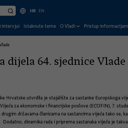
HR
EN
 intervjui
Istaknute teme
O Vladi
Pristup informacija
 Vlade
 dijela 64. sjednice Vlade
e Hrvatske utvrdila je stajalište za sastanke Europskoga vijeć
i Vijeća za ekonomske i financijske poslove (ECOFIN), 7. stu
drugim državama članicama na sastancima vijeća tako se, kao 
Dodatno, dinamika rada i priprema sastanaka vijeća je takva d