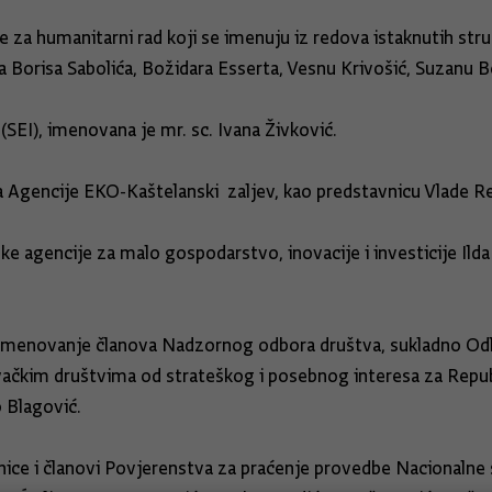
a humanitarni rad koji se imenuju iz redova istaknutih stručn
 Borisa Sabolića, Božidara Esserta, Vesnu Krivošić, Suzanu B
SEI), imenovana je mr. sc. Ivana Živković.
a Agencije EKO-Kaštelanski zaljev, kao predstavnicu Vlade R
e agencije za malo gospodarstvo, inovacije i investicije Il
ila imenovanje članova Nadzornog odbora društva, sukladno Odlu
ačkim društvima od strateškog i posebnog interesa za Repub
 Blagović.
nice i članovi Povjerenstva za praćenje provedbe Nacionalne 