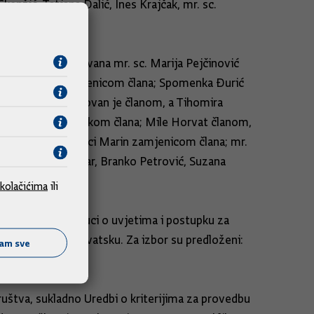
kenžić, Tatjana Dalić, Ines Krajčak, mr. sc.
jko Ivanišević.
dnicom je imenovana mr. sc. Marija Pejčinović
zmanić Oluić zamjenicom člana; Spomenka Đurić
nis Kovačić imenovan je članom, a Tihomira
il Štimac zamjenikom člana; Mile Horvat članom,
ekić članicom, Luci Marin zamjenicom člana; mr.
i su Suzana Krčmar, Branko Petrović, Suzana
kolačićima
ili
o., sukladno Odluci o uvjetima i postupku za
 za Republiku Hrvatsku. Za izbor su predloženi:
ćam sve
ruštva, sukladno Uredbi o kriterijima za provedbu