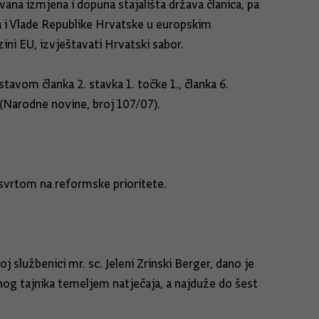
na izmjena i dopuna stajališta država članica, pa
a i Vlade Republike Hrvatske u europskim
ini EU, izvještavati Hrvatski sabor.
vom članka 2. stavka 1. točke 1., članka 6.
etu nekretnina (Narodne novine, broj 107/07).
osvrtom na reformske prioritete.
 službenici mr. sc. Jeleni Zrinski Berger, dano je
nog tajnika temeljem natječaja, a najduže do šest