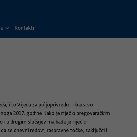
ma
Kontakti
a, i to Vijeća za poljoprivredu i ribarstvo
denoga 2017. godine Kako je riječ o pregovaračkim
i u drugim slučajevima kada je riječ o
a se dnevni redovi, raspravne točke, zaključci i