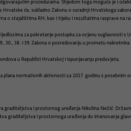
dgovarajućim procedurama. Slijedom toga moguća je i očekiva
ike Hrvatske će, sukladno Zakonu o suradnji Hrvatskoga sabor
 o stajalištima RH, kao i tijeku i rezultatima rasprave na raz
jedlozima za pokretanje postupka za ocjenu suglasnosti s Usta
aka 12., 29., 30., 38. i 39. Zakona o posredovanju u prom
 fondova u Republici Hrvatskoj i ispunjavanju preduvjeta.
ega plana normativnih aktivnosti za 2017. godinu s posebnim 
a graditeljstva i prostornog uređenja Nikolina Nežić. Državnoj
stva graditeljstva i prostornoga uređenja do imenovanja glav