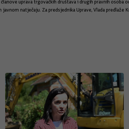
i članove uprava trgovačkih društava i drugih pravnih osoba 
vnom natječaju. Za predsjednika Uprave, Vlada predlaže Krun