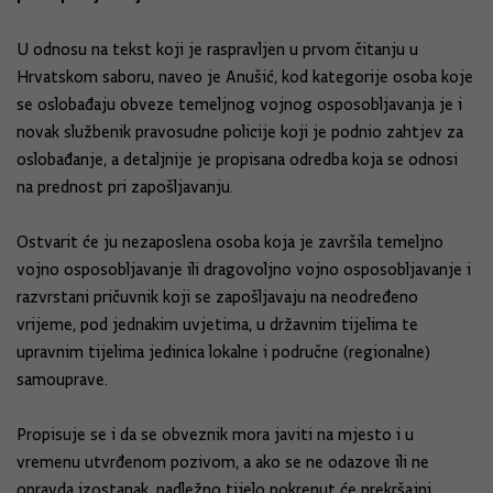
U odnosu na tekst koji je raspravljen u prvom čitanju u
Hrvatskom saboru, naveo je Anušić, kod kategorije osoba koje
se oslobađaju obveze temeljnog vojnog osposobljavanja je i
novak službenik pravosudne policije koji je podnio zahtjev za
oslobađanje, a detaljnije je propisana odredba koja se odnosi
na prednost pri zapošljavanju.
Ostvarit će ju nezaposlena osoba koja je završila temeljno
vojno osposobljavanje ili dragovoljno vojno osposobljavanje i
razvrstani pričuvnik koji se zapošljavaju na neodređeno
vrijeme, pod jednakim uvjetima, u državnim tijelima te
upravnim tijelima jedinica lokalne i područne (regionalne)
samouprave.
Propisuje se i da se obveznik mora javiti na mjesto i u
vremenu utvrđenom pozivom, a ako se ne odazove ili ne
opravda izostanak, nadležno tijelo pokrenut će prekršajni