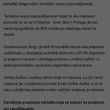
pohađati dragovoljno temeljno vojno osposobljavanje.
Temeljno vojno osposobljavanje trajat će dva mjeseca i
provodit će se na tri lokacije - Knin, Slunj i Požega, do pet
naraštaja godišnje, do 800 ročnika po naraštaju, naveo je
Anušić.
Osobama koje zbog vjerskih ili moralnih nazora nisu pripravne
sudjelovati u obavljanju vojničkih dužnosti u OS RH dopušten
je prigovor savjesti i obavljaju poslove u civilnoj zaštiti i u
jedinicama lokalne i područne (regionalne) samouprave.
Civilna služba u civilnoj zaštiti traje tri mjeseca, a u JLS četiri
mjeseca, jer ti polaznici provode 8 sati civilne službe, a ne 24
sata u službi kao polaznici civilne zaštite, istaknuo je ministar.
Detaljnije propisana odredba koja se odnosi na prednost
pri zapošljavanju