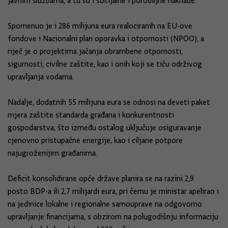
javnim službama, a tu su i socijalne i porodiljne naknade.
Spomenuo je i 286 milijuna eura realociranih na EU-ove
fondove i Nacionalni plan oporavka i otpornosti (NPOO), a
riječ je o projektima jačanja obrambene otpornosti,
sigurnosti, civilne zaštite, kao i onih koji se tiču održivog
upravljanja vodama.
Nadalje, dodatnih 55 milijuna eura se odnosi na deveti paket
mjera zaštite standarda građana i konkurentnosti
gospodarstva, što između ostalog uključuje osiguravanje
cjenovno pristupačne energije, kao i ciljane potpore
najugroženijim građanima.
Deficit konsolidirane opće države planira se na razini 2,9
posto BDP-a ili 2,7 milijardi eura, pri čemu je ministar apelirao i
na jedinice lokalne i regionalne samouprave na odgovorno
upravljanje financijama, s obzirom na polugodišnju informaciju