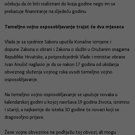
očekuju da će biti realizirani do kraja godine nego im se
prebacuje financiranje na sljedeću godinu.
Temeljno vojno osposobljavanje trajat će dva mjeseca
Vlada je sa sjednice Saboru uputila Konačne izmjene i
dopune Zakona o obrani i Zakona o službi u Oružanim snagama
Republike Hrvatske, a potpredsjednik Vlade i ministar obrane
Ivan Anušić naglasio je da se nakon 17 godina od ukidanja
obveznog služenja vojnog roka uvodi temeljno vojno
osposobljavanje.
Na temeljno vojno osposobljavanje se upućuje novaka u
kalendarskoj godini u kojoj navršava 19 godina života, iznimno
i stariji, a najkasnije do isteka 30 godine te novaci koji se
dragovoljno prijave.
Žene vojne obveznice ne podliježu toj obvezi, ali mogu