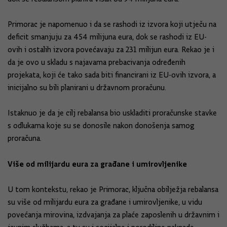
Primorac je napomenuo i da se rashodi iz izvora koji utječu na
deficit smanjuju za 454 milijuna eura, dok se rashodi iz EU-
ovih i ostalih izvora povećavaju za 231 milijun eura. Rekao je i
da je ovo u skladu s najavama prebacivanja određenih
projekata, koji će tako sada biti financirani iz EU-ovih izvora, a
inicijalno su bili planirani u državnom proračunu.
Istaknuo je da je cilj rebalansa bio uskladiti proračunske stavke
s odlukama koje su se donosile nakon donošenja samog
proračuna.
Više od milijardu eura za građane i umirovljenike
U tom kontekstu, rekao je Primorac, ključna obilježja rebalansa
su više od milijardu eura za građane i umirovljenike, u vidu
povećanja mirovina, izdvajanja za plaće zaposlenih u državnim i