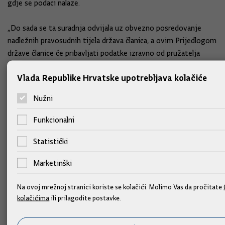
gdje se podaci nalaze.
„Do sada se ta suradnja odvijala uz obvezno posredovanje
nadležnih pravosudnih tijela država članica, a ovim Prijedlogom
države članice će pribavljati podatke izravno od pružatelja
usluga u drugoj državi članici“, objasnio je ministar Habijan.
Vlada Republike Hrvatske upotrebljava kolačiće
Središnje tijelo koje će osiguravati primjenu ovog zakona, koji
Nužni
se odnosi na obveze pružatelja usluga, je Hrvatska regulatorna
agencija za mrežne djelatnosti (HAKOM), dok će ministarstvo
Funkcionalni
nadležno za poslove pravosuđa biti koordinativno tijelo koje
pruža pomoć domaćim tijelima i tijelima drugih država članica
Statistički
u ostvarivanju pravosudne suradnje.
Marketinški
Zbog migrantskih rizika časnik za vezu Hrvatske i
Na ovoj mrežnoj stranici koriste se kolačići. Molimo Vas da pročitate
u Sjevernoj Makedoniji
kolačićima
ili prilagodite postavke.
Vlada je donijela i Odluku o upućivanju policijskog časnika za