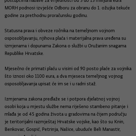
postupcima nabave za vrijednosti od 5 do 15 milijuna eura
MORH podnosi izvješće Odboru za obranu do 1. ožujka tekuće
godine za prethodnu proračunsku godinu.
Statusna prava i obveze ročnika na temeljnom vojnom
osposobljavanju, njihova plaća i materijalna prava uređena su
izmjenama i dopunama Zakona o službi u Oružanim snagama
Republike Hrvatske.
Mjesečno će primati plaću u visini od 90 posto plaće za vojnika
što iznosi oko 1100 eura, a dva mjeseca temeljnog vojnog
osposobljavanja upisat će im se i u radni staž.
Izmjenama zakona predlaže se i potpora djelatnoj vojnoj
osobi koja u mjestu službe nema riješeno stambeno pitanje i
mlađa je od 45 godina života u gradovima na čijem području
je teritorijalni razmještaj Hrvatske vojske, kao što su Knin,
Benkovac, Gospić, Petrinja, Našice, ubuduće Beli Manastir,