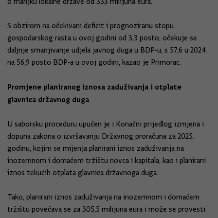
o manjku lokalne države od 333 milijuna eura.
S obzirom na očekivani deficit i prognoziranu stopu
gospodarskog rasta u ovoj godini od 3,3 posto, očekuje se
daljnje smanjivanje udjela javnog duga u BDP-u, s 57,6 u 2024.
na 56,9 posto BDP-a u ovoj godini, kazao je Primorac.
Promjene planiranog iznosa zaduživanja i otplate
glavnica državnog duga
U saborsku proceduru upućen je i Konačni prijedlog izmjena i
dopuna zakona o izvršavanju Državnog proračuna za 2025.
godinu, kojim se mijenja planirani iznos zaduživanja na
inozemnom i domaćem tržištu novca i kapitala, kao i planirani
iznos tekućih otplata glavnica državnoga duga.
Tako, planirani iznos zaduživanja na inozemnom i domaćem
tržištu povećava se za 305,5 milijuna eura i može se provesti