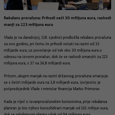
Rebalans proračuna: Prihodi veći 30 milijuna eura, rashodi
manji za 223 milijuna eura
Vlada je na današnjoj, 118. sjednici predložila rebalans proračuna
za ovu godinu, pri čemu će prihodi ostati na razini od 33
milijarde eura, uz povećanje od tek oko 30 milijuna eura u
odnosu na izvorni proračun, dok će se rashodi smanjiti za 223
milijuna eura, s 37 na 36,8 milijardi eura.
Pritom, ukupni manjak na razini državnog proračuna smanjuje
se s četiri milijarde eura na 3,8 milijardi eura, izvijestio je
potpredsjednik Vlade i ministar financija Marko Primorac.
Kada je riječ o izvanproračunskim korisnicima, prije rebalansa
planiran je bio njihov konsolidirani manjak od 161 milijun eura,
dok se rebalansom planira višak od 94 milijuna eura.