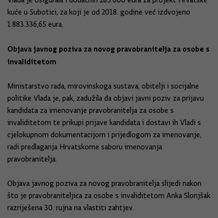
Vlada je osigurala i dodatnih 285.000 eura za projekt Hrvatske
kuće u Subotici, za koji je od 2018. godine već izdvojeno
1.883.336,65 eura.
Objava javnog poziva za novog pravobranitelja za osobe s
invaliditetom
Ministarstvo rada, mirovinskoga sustava, obitelji i socijalne
politike Vlada je, pak, zadužila da objavi javni poziv za prijavu
kandidata za imenovanje pravobranitelja za osobe s
invaliditetom te prikupi prijave kandidata i dostavi ih Vladi s
cjelokupnom dokumentacijom i prijedlogom za imenovanje,
radi predlaganja Hrvatskome saboru imenovanja
pravobranitelja.
Objava javnog poziva za novog pravobranitelja slijedi nakon
što je pravobraniteljica za osobe s invaliditetom Anka Slonjšak
razriješena 30. rujna na vlastiti zahtjev.