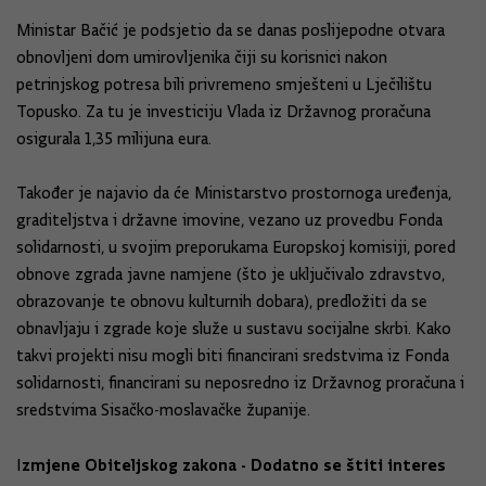
Ministar Bačić je podsjetio da se danas poslijepodne otvara
obnovljeni dom umirovljenika čiji su korisnici nakon
petrinjskog potresa bili privremeno smješteni u Lječilištu
Topusko. Za tu je investiciju Vlada iz Državnog proračuna
osigurala 1,35 milijuna eura.
Također je najavio da će Ministarstvo prostornoga uređenja,
graditeljstva i državne imovine, vezano uz provedbu Fonda
solidarnosti, u svojim preporukama Europskoj komisiji, pored
obnove zgrada javne namjene (što je uključivalo zdravstvo,
obrazovanje te obnovu kulturnih dobara), predložiti da se
obnavljaju i zgrade koje služe u sustavu socijalne skrbi. Kako
takvi projekti nisu mogli biti financirani sredstvima iz Fonda
solidarnosti, financirani su neposredno iz Državnog proračuna i
sredstvima Sisačko-moslavačke županije.
zmjene Obiteljskog zakona - Dodatno se štiti interes
I