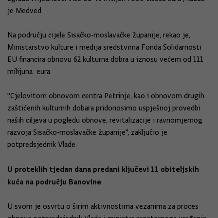
je Medved.
Na području cijele Sisačko-moslavačke županije, rekao je,
Ministarstvo kulture i medija sredstvima Fonda Solidarnosti
EU financira obnovu 62 kulturna dobra u iznosu većem od 111
milijuna eura.
"Cjelovitom obnovom centra Petrinje, kao i obnovom drugih
zaštićenih kulturnih dobara pridonosimo uspješnoj provedbi
naših ciljeva u pogledu obnove, revitalizacije i ravnomjernog
razvoja Sisačko-moslavačke županije", zaključio je
potpredsjednik Vlade.
U proteklih tjedan dana predani ključevi 11 obiteljskih
kuća na području Banovine
U svom je osvrtu o širim aktivnostima vezanima za proces