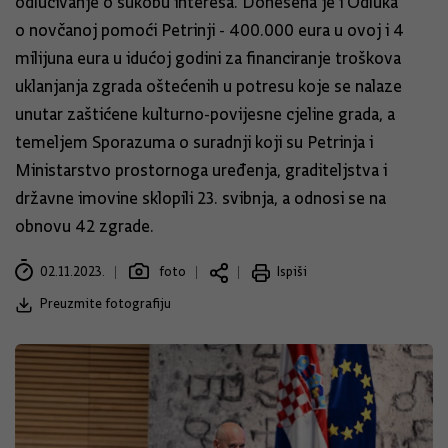
odlučivanje o sukobu interesa. Donesena je i Odluka
o novčanoj pomoći Petrinji - 400.000 eura u ovoj i 4
milijuna eura u idućoj godini za financiranje troškova
uklanjanja zgrada oštećenih u potresu koje se nalaze
unutar zaštićene kulturno-povijesne cjeline grada, a
temeljem Sporazuma o suradnji koji su Petrinja i
Ministarstvo prostornoga uređenja, graditeljstva i
državne imovine sklopili 23. svibnja, a odnosi se na
obnovu 42 zgrade.
02.11.2023.
foto
Ispiši
Preuzmite fotografiju