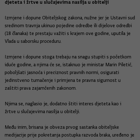
djeteta i žrtve u slučajevima nasilja u obitelji
Izmjene i dopune Obiteljskog zakona, nužne jer je Ustavni sud
sredinom travnja ukinuo pojedine odredbe ili dijelove odredbi
(18 članaka) te prestaju važiti s krajem ove godine, uputila je
Vlada u saborsku proceduru.
Izmjene i dopune stoga trebaju na snagu stupiti s početkom
iduće godine, a njima će se, istaknuo je ministar Marin Piletić,
poboljšati jasnoća i preciznost pravnih normi, osigurati
jedinstveno tumačenje i primjena te pravna sigurnost u
zaštiti prava zajamčenih zakonom.
Njima se, naglasio je, dodatno štiti interes djeteta kao i
žrtve u slučajevima nasilja u obitelji.
Među inim, brisana je obveza prvog sastanka obiteljske
medijacije prije pokretanja postupka razvoda braka, uređeno je