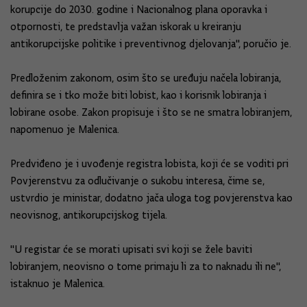
korupcije do 2030. godine i Nacionalnog plana oporavka i
otpornosti, te predstavlja važan iskorak u kreiranju
antikorupcijske politike i preventivnog djelovanja", poručio je.
Predloženim zakonom, osim što se uređuju načela lobiranja,
definira se i tko može biti lobist, kao i korisnik lobiranja i
lobirane osobe. Zakon propisuje i što se ne smatra lobiranjem,
napomenuo je Malenica.
Predviđeno je i uvođenje registra lobista, koji će se voditi pri
Povjerenstvu za odlučivanje o sukobu interesa, čime se,
ustvrdio je ministar, dodatno jača uloga tog povjerenstva kao
neovisnog, antikorupcijskog tijela.
"U registar će se morati upisati svi koji se žele baviti
lobiranjem, neovisno o tome primaju li za to naknadu ili ne",
istaknuo je Malenica.