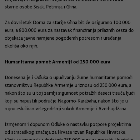
starije osobe Sisak, Petrinja i Glina.
Za dovršetak Doma za starije Glina bit će osigurano 100.000
eura, a 800.000 eura za nastavak financiranja prilaznih cesta do
objekata javne namjene pogođenih potresom i uređenja
okoliša oko njih.
Humanitarna pomoć Armeniji od 250.000 eura
Donesena je i Odluka o upućivanju žurne humanitarne pomoći
stanovništvu Republike Armenije u iznosu od 250.000 eura, a
nakon što su u toj zemlji sigurnost potražili deseci tisuća ljudi
koji su napustili područje Nagorno-Karabaha, nakon što je u
rujnu eskalirao višegodišnji sukob Armenije i Azerbajdžana.
Izmjenom i dopunom Odluke o nastavku potpore projektima
od strateškog značaja za Hrvate izvan Republike Hrvatske,