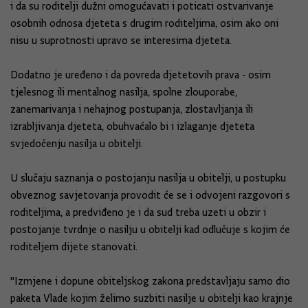
i da su roditelji dužni omogućavati i poticati ostvarivanje
osobnih odnosa djeteta s drugim roditeljima, osim ako oni
nisu u suprotnosti upravo se interesima djeteta.
Dodatno je uređeno i da povreda djetetovih prava - osim
tjelesnog ili mentalnog nasilja, spolne zlouporabe,
zanemarivanja i nehajnog postupanja, zlostavljanja ili
izrabljivanja djeteta, obuhvaćalo bi i izlaganje djeteta
svjedočenju nasilja u obitelji.
U slučaju saznanja o postojanju nasilja u obitelji, u postupku
obveznog savjetovanja provodit će se i odvojeni razgovori s
roditeljima, a predviđeno je i da sud treba uzeti u obzir i
postojanje tvrdnje o nasilju u obitelji kad odlučuje s kojim će
roditeljem dijete stanovati.
"Izmjene i dopune obiteljskog zakona predstavljaju samo dio
paketa Vlade kojim želimo suzbiti nasilje u obitelji kao krajnje