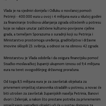
Vlada je na sjednici donijela i Odluku o novčanoj pomoći
Petrinji - 400.000 eura u ovoj i 4 milijuna eura u idućoj godini
za financiranje troškova uklanjanja zgrada oštećenih u potresu
koje se nalaze unutar zaštićene kulturno-povijesne cjeline
grada, a temeljem Sporazuma o suradnji koji su Petrinja i
Ministarstvo prostornoga uređenja, graditeljstva i državne
imovine sklopili 23. svibnja, a odnosi se na obnovu 42 zgrade.
Ministarstvu je Vlada odobrila i da osigura financijsku pomoć
Sisačko-moslavačkoj županiji ukupnom iznosu od 9,4 milijuna
eura na teret ovogodišnjeg državnog proračuna.
Od toga 8,5 milijuna eura je za završetak objekata za
privremeni smještaj stanovnika stradalih u potresu, a novac će
biti utrošen za završetak županijskih naselja Petrinia, Banovi
dvori i Zelenjak, a nakon što prestane potreba za privremenim
smještajem sagrađeni objekti ući će u sustav domova za