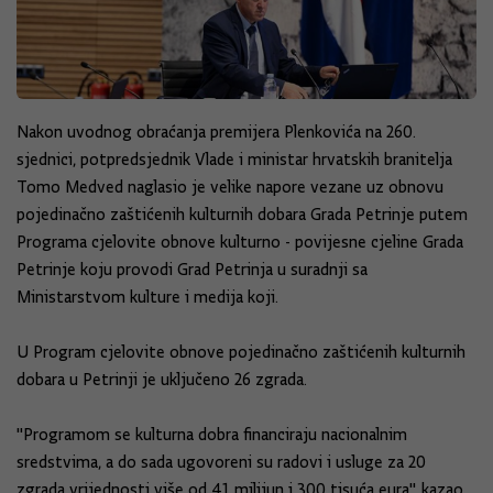
Nakon uvodnog obraćanja premijera Plenkovića na 260.
sjednici, potpredsjednik Vlade i ministar hrvatskih branitelja
Tomo Medved naglasio je velike napore vezane uz obnovu
pojedinačno zaštićenih kulturnih dobara Grada Petrinje putem
Programa cjelovite obnove kulturno - povijesne cjeline Grada
Petrinje koju provodi Grad Petrinja u suradnji sa
Ministarstvom kulture i medija koji.
U Program cjelovite obnove pojedinačno zaštićenih kulturnih
dobara u Petrinji je uključeno 26 zgrada.
"Programom se kulturna dobra financiraju nacionalnim
sredstvima, a do sada ugovoreni su radovi i usluge za 20
zgrada vrijednosti više od 41 milijun i 300 tisuća eura", kazao