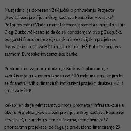
Na sjednici je donesen i Zaključak o prihvaćanju Projekta
„Revitalizacija željezničkog sustava Republike Hrvatske“.
Potpredsjednik Vlade i ministar mora, prometa i infrastrukture
Oleg Butković kazao je da će se donošenjem ovog Zaključka
osigurati financiranje željezničkih investicijskih projekata
trgovačkih društava HŽ Infrastruktura i HŽ Putnički prijevoz
zajmom Europske investicijske banke.
Predmetnim zajmom, dodao je Butković, planirano je
zaduživanje u ukupnom iznosu od 900 milijuna eura, kojim bi
se financirali i/ili sufinancirali indikativni projekti društva HŽI i
društva HŽPP.
Rekao je i da je Ministarstvo mora, prometa i infrastrukture u
okviru Projekta „Revitalizacija željezničkog sustava Republike
Hrvatske“, u suradnji s tim društvima, identificiralo 37
prioritetnih projekata, od čega je predviđeno financiranje 29