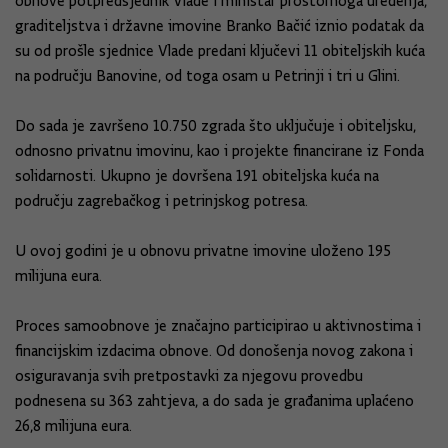
obnove potpredsjednik Vlade i ministar prostornoga uređenja,
graditeljstva i državne imovine Branko Bačić iznio podatak da
su od prošle sjednice Vlade predani ključevi 11 obiteljskih kuća
na području Banovine, od toga osam u Petrinji i tri u Glini.
Do sada je završeno 10.750 zgrada što uključuje i obiteljsku,
odnosno privatnu imovinu, kao i projekte financirane iz Fonda
solidarnosti. Ukupno je dovršena 191 obiteljska kuća na
području zagrebačkog i petrinjskog potresa.
U ovoj godini je u obnovu privatne imovine uloženo 195
milijuna eura.
Proces samoobnove je značajno participirao u aktivnostima i
financijskim izdacima obnove. Od donošenja novog zakona i
osiguravanja svih pretpostavki za njegovu provedbu
podnesena su 363 zahtjeva, a do sada je građanima uplaćeno
26,8 milijuna eura.