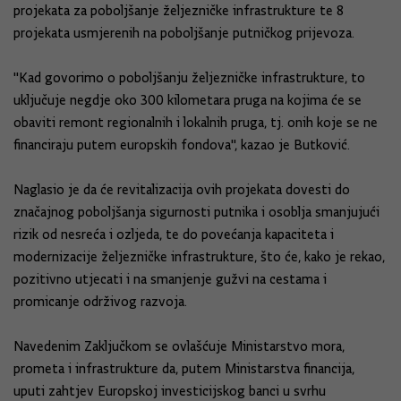
projekata za poboljšanje željezničke infrastrukture te 8
projekata usmjerenih na poboljšanje putničkog prijevoza.
"Kad govorimo o poboljšanju željezničke infrastrukture, to
uključuje negdje oko 300 kilometara pruga na kojima će se
obaviti remont regionalnih i lokalnih pruga, tj. onih koje se ne
financiraju putem europskih fondova", kazao je Butković.
Naglasio je da će revitalizacija ovih projekata dovesti do
značajnog poboljšanja sigurnosti putnika i osoblja smanjujući
rizik od nesreća i ozljeda, te do povećanja kapaciteta i
modernizacije željezničke infrastrukture, što će, kako je rekao,
pozitivno utjecati i na smanjenje gužvi na cestama i
promicanje održivog razvoja.
Navedenim Zaključkom se ovlašćuje Ministarstvo mora,
prometa i infrastrukture da, putem Ministarstva financija,
uputi zahtjev Europskoj investicijskog banci u svrhu