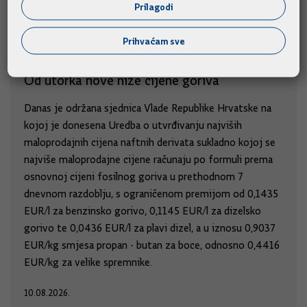
Prilagodi
Prihvaćam sve
Od utorka nove niže cijene goriva
Danas je održana sjednica Vlade Republike Hrvatske na
kojoj je donesena Uredba o utvrđivanju najviših
maloprodajnih cijena naftnih derivata sukladno kojoj se
najviše maloprodajne cijene računaju po formuli prema
osnovnoj cijeni fosilnog goriva u prethodnom 7
dnevnom razdoblju, s ograničenom premijom od 0,1435
EUR/l za benzinsko gorivo, 0,1145 EUR/l za dizelsko
gorivo te 0,0436 EUR/l za plavi dizel, a u iznosu 0,9037
EUR/kg smjesa propan - butan za boce, odnosno 0,4416
EUR/kg za velike spremnike.
10.08.2026.