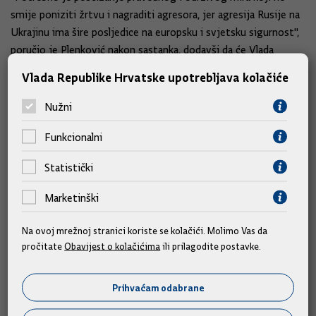
smije poniziti žrtvu i nagraditi agresora, jer agresija Rusije na
Ukrajinu ima šire posljedice na europsku i svjetsku sigurnost",
poručio je Plenković nakon sastanka, dodavši da će Vlada
nastaviti podržavati Ukrajinu u očuvanju suverenosti i pružati
Vlada Republike Hrvatske upotrebljava kolačiće
joj sveobuhvatnu pomoć.
Nužni
Funkcionalni
Slične vijesti
Statistički
Marketinški
Na ovoj mrežnoj stranici koriste se kolačići. Molimo Vas da
pročitate
Obavijest o kolačićima
ili prilagodite postavke.
Prihvaćam odabrane