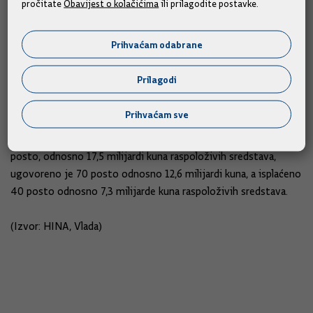
pročitate
Obavijest o kolačićima
ili prilagodite postavke.
godinu dana, koja razvijaju postojeće nepoljoprivredne
djelatnosti.
Prihvaćam odabrane
Za tu je operaciju s današnjim danom izdan 41 ugovor s
iznosom potpore od 40,08 milijuna kuna.
Prilagodi
Vezano uz iskorištenost Programa ruralnog razvoja, iz
Prihvaćam sve
Ministarstva navode da je dosad na raspolaganje
poljoprivrednicima i drugim korisnicima stavljeno 97
posto, odnosno 17,5 milijardi kuna raspoloživih sredstava,
ugovoreno je 70 posto odnosno 12,6 milijardi kuna, a isplaćeno
40 posto odnosno 7,3 milijarde kuna raspoloživih sredstava.
(Izvor: HINA, Vlada)