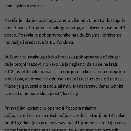
tradicijskih vještina.
Navela je i da je dosad ugovoreno više od 70 posto dostupnih
sredstava iz Programa ruralnog razvoja, a isplaćeno više od 40
posto. Pozvala je poljoprivrednike na udruživanje, korištenje
inovacija i sredstava iz EU fondova.
Vučković je istaknula i kako hrvatsku poljoprivredu očekuju i
dalje brojni izazovi, no kako valja naglasiti da su se na kraju
2018. osjetili neki pomaci - i u obujmu i u korištenju europskih
sredstava, a pomaci se odnose i na brži rast izvoza od uvoza.
"Rano je govoriti o trendu, ali mi u Ministarstvu ćemo učiniti
sve da to ne bude slučajnost", kazala je.
Prihvatljivi korisnici u operaciji Potpora mladim
poljoprivrednicima su mladi poljoprivrednici stariji od 18 i mlađi
od 40 godina (dan prije navršavanja 41 godine starosti) na dan
podnošenja zahtjeva za potporu te su po prvi put ostvarili