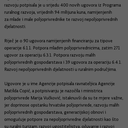
razvoju potpisala je u srijedu 400 novih ugovora iz Programa
ruralnog razvoja, vrijednih 94 milijuna kuna, namijenjenih
za mlade i male poljoprivrednike te razvoj nepoljoprivrednih
djelatnosti.
Riječ je o 90 ugovora namijenjenih financiranju za tipove
operacije 6.1.1. Potpora mladim poljoprivrednicima, zatim 271
ugovor za operaciju 6.3.1. Potpora razvoju malih
poljoprivrednih gospodarstava i 39 ugovora za operaciju 6.4.1.
Razvoj nepoljoprivrednih djelatnosti u ruralnim područjima.
Ugovore je u ime Agencije potpisala ravnateljica Agencije
Matilda Copić, a potpisivanju je nazočila i ministrica
poljoprivrede Marija Vučković, istaknuvši da su te mjere važne,
jer doprinose opstanku hrvatske poljoprivrede, razvoju malih
poljoprivrednih gospodarstava, generacijskoj obnovi i
omogućuje potpore za nepoljoprivredne djelatnosti kao što
su ruralni turizam, razvoj ugostiteljstva, očuvanje i razvoj