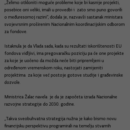
„Želimo otkloniti moguće probleme koje bi kasnije projekti,
posebice oni veliki, imali u provedbi i zato smo puno govorili
o međuresornoj razini“, dodala je, nazvavši sastanak ministara
svojevrsnim proširenim Nacionalnim koordinacijskim odborom
za fondove.
Istaknula je da Vlada sada, kada su rezultati iskorištenosti EU
fondova vidljivi, ima pregovaračku poziciju pa će one projekte
za koje je uočeno da možda neće biti pripremljeni u
određenom vremenskom roku, nastojati zamijeniti
projektima za koje već postoje gotove studije i građevinske
dozvole.
Ministrica Žalac navela je da je započeta izrada Nacionalne
razvojne strategije do 2030. godine.
„Takva sveobuhvatna strategija nužna je kako bismo novu
financijsku perspektivu programirali na temelju stvarnih