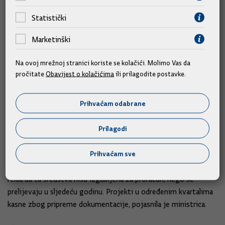
sprječavaju snažnije povlačenje sredstava iz fondova Europske
unije, ministrica Gabrijela Žalac odgovorila je da su ključni
Statistički
problemi u ranijim prognozama i programiranju u kojima ova
Marketinški
Vlada nije niti sudjelovala.
Na ovoj mrežnoj stranici koriste se kolačići. Molimo Vas da
„Izmjenama Operativnoga programa u sljedećoj godini,
pročitate
Obavijest o kolačićima
ili prilagodite postavke.
pokušat ćemo te probleme ukloniti“, naglasila je i kazala je da
je potrebno koncentrirati se na provedbu i olakšavanje
Prihvaćam odabrane
procedura krajnjim korisnicima. Ministrica zajedničkim
uspjehom smatra osobito važnu međusobnu koordinaciju na
Prilagodi
razini vlade, kao i suradnju s regionalnim i lokalnim sredinama
te svim potencijalnim prijaviteljima.
Prihvaćam sve
Što se tiče dijela koji se odnosi na rebalans, ministrica Žalac je
rekla da ta sredstva nisu izgubljena za proračun, nego se
prelijevaju u sljedeću godinu. Projekti u određenim kvartalima
kasne zbog pripreme dokumentacije, pojasnila je ministrica.