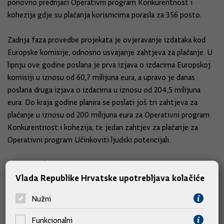
ponovno prednjači Operativni program Konkurentnost i
kohezija gdje su plaćanja korisnicima porasla za 356 posto.
Zadnja faza provedbe projekata je ovjeravanje izdataka kod
Europske komisije, odnosno usvajanje zahtjeva za plaćanje. U
lipnju ove godine poslana je prva izjava o izdacima Europskoj
komisiji u iznosu od 60,7 milijuna eura, a upravo je danas
poslana druga izjava o izdacima u iznosu od 204,5 milijuna
eura. Do kraja godine planira se poslati još tri zahtjeva za
plaćanje u iznosu od 200 milijuna eura za Operativni program
Konkurentnost i kohezija, te jedan zahtjev za plaćanje za
Operativni program Učinkoviti ljudski potencijali.
Ministrica Žalac najavila je da Vlada planira iskoristiti u cijelosti
Vlada Republike Hrvatske upotrebljava kolačiće
sredstva namijenjena Hrvatskoj u ovoj financijskoj perspektivi
do kraja 2023. godine.
Nužni
Na novinarski upit jesu li identificirani problemi koji
Funkcionalni