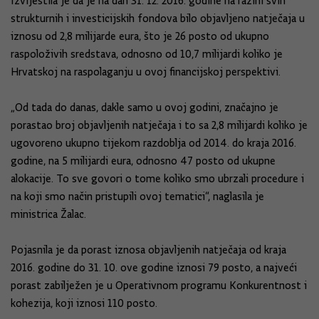
Izvijestila je da je na dan 31. 12. 2016. godine na razini svih
strukturnih i investicijskih fondova bilo objavljeno natječaja u
iznosu od 2,8 milijarde eura, što je 26 posto od ukupno
raspoloživih sredstava, odnosno od 10,7 milijardi koliko je
Hrvatskoj na raspolaganju u ovoj financijskoj perspektivi.
„Od tada do danas, dakle samo u ovoj godini, značajno je
porastao broj objavljenih natječaja i to sa 2,8 milijardi koliko je
ugovoreno ukupno tijekom razdoblja od 2014. do kraja 2016.
godine, na 5 milijardi eura, odnosno 47 posto od ukupne
alokacije. To sve govori o tome koliko smo ubrzali procedure i
na koji smo način pristupili ovoj tematici“, naglasila je
ministrica Žalac.
Pojasnila je da porast iznosa objavljenih natječaja od kraja
2016. godine do 31. 10. ove godine iznosi 79 posto, a najveći
porast zabilježen je u Operativnom programu Konkurentnost i
kohezija, koji iznosi 110 posto.