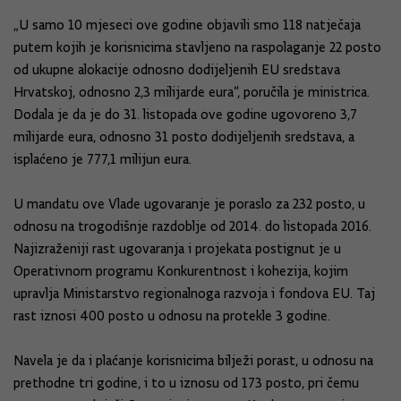
„U samo 10 mjeseci ove godine objavili smo 118 natječaja
putem kojih je korisnicima stavljeno na raspolaganje 22 posto
od ukupne alokacije odnosno dodijeljenih EU sredstava
Hrvatskoj, odnosno 2,3 milijarde eura“, poručila je ministrica.
Dodala je da je do 31. listopada ove godine ugovoreno 3,7
milijarde eura, odnosno 31 posto dodijeljenih sredstava, a
isplaćeno je 777,1 milijun eura.
U mandatu ove Vlade ugovaranje je poraslo za 232 posto, u
odnosu na trogodišnje razdoblje od 2014. do listopada 2016.
Najizraženiji rast ugovaranja i projekata postignut je u
Operativnom programu Konkurentnost i kohezija, kojim
upravlja Ministarstvo regionalnoga razvoja i fondova EU. Taj
rast iznosi 400 posto u odnosu na protekle 3 godine.
Navela je da i plaćanje korisnicima bilježi porast, u odnosu na
prethodne tri godine, i to u iznosu od 173 posto, pri čemu