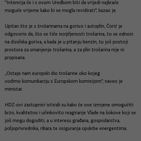
"Intencija će i s ovom Uredbom biti da vrijedi najkraće
moguće vrijeme kako bi se mogla revidirati", kazao je.
Upitan što je s trošarinama na gorivo i autoplin, Ćorić je
odgovorio da, što se tiče iscrpljenosti trošarina, to se odnosi
na dizelska goriva, a kada je u pitanju benzin, tu još postoji
prostora za smanjenje trošarina, a za plin trošarina nije ni
propisana.
„Ostaje nam europski dio trošarine oko kojeg
vodimo komunikaciju s Europskom komisijom", naveo je
ministar.
HDZ-ovi zastupnici isticali su kako će ove izmjene omogućiti
brzo, kvalitetno i učinkovito reagiranje Vlade na šokove koji se
još mogu dogoditi, a u interesu građana, gospodarstva,
poljoprivrednika, ribara te osiguranja opskrbe energentima.