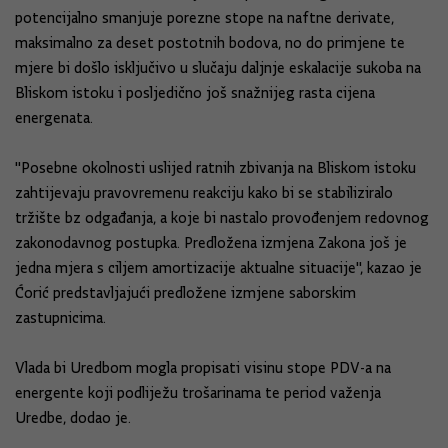
potencijalno smanjuje porezne stope na naftne derivate,
maksimalno za deset postotnih bodova, no do primjene te
mjere bi došlo isključivo u slučaju daljnje eskalacije sukoba na
Bliskom istoku i posljedično još snažnijeg rasta cijena
energenata.
"Posebne okolnosti uslijed ratnih zbivanja na Bliskom istoku
zahtijevaju pravovremenu reakciju kako bi se stabiliziralo
tržište bz odgađanja, a koje bi nastalo provođenjem redovnog
zakonodavnog postupka. Predložena izmjena Zakona još je
jedna mjera s ciljem amortizacije aktualne situacije", kazao je
Ćorić predstavljajući predložene izmjene saborskim
zastupnicima.
Vlada bi Uredbom mogla propisati visinu stope PDV-a na
energente koji podliježu trošarinama te period važenja
Uredbe, dodao je.