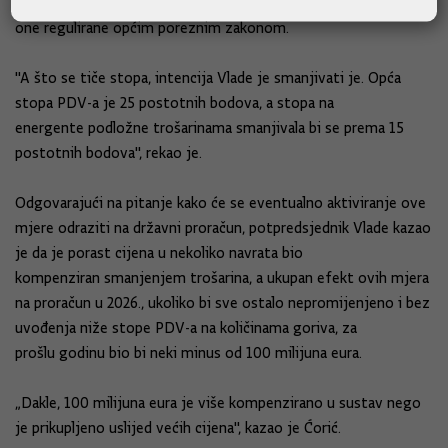
Što se tiče posebnih okolnosti, ministar je istaknuo kako su
one regulirane općim poreznim zakonom.
"A što se tiče stopa, intencija Vlade je smanjivati je. Opća
stopa PDV-a je 25 postotnih bodova, a stopa na
energente podložne trošarinama smanjivala bi se prema 15
postotnih bodova", rekao je.
Odgovarajući na pitanje kako će se eventualno aktiviranje ove
mjere odraziti na državni proračun, potpredsjednik Vlade kazao
je da je porast cijena u nekoliko navrata bio
kompenziran smanjenjem trošarina, a ukupan efekt ovih mjera
na proračun u 2026., ukoliko bi sve ostalo nepromijenjeno i bez
uvođenja niže stope PDV-a na količinama goriva, za
prošlu godinu bio bi neki minus od 100 milijuna eura.
„Dakle, 100 milijuna eura je više kompenzirano u sustav nego
je prikupljeno uslijed većih cijena", kazao je Ćorić.