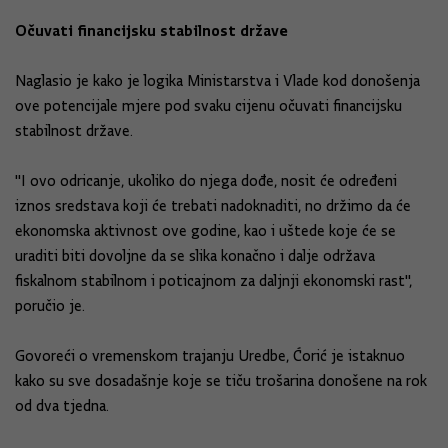
Očuvati financijsku stabilnost države
Naglasio je kako je logika Ministarstva i Vlade kod donošenja
ove potencijale mjere pod svaku cijenu očuvati financijsku
stabilnost države.
"I ovo odricanje, ukoliko do njega dođe, nosit će određeni
iznos sredstava koji će trebati nadoknaditi, no držimo da će
ekonomska aktivnost ove godine, kao i uštede koje će se
uraditi biti dovoljne da se slika konačno i dalje održava
fiskalnom stabilnom i poticajnom za daljnji ekonomski rast",
poručio je.
Govoreći o vremenskom trajanju Uredbe, Ćorić je istaknuo
kako su sve dosadašnje koje se tiču trošarina donošene na rok
od dva tjedna.