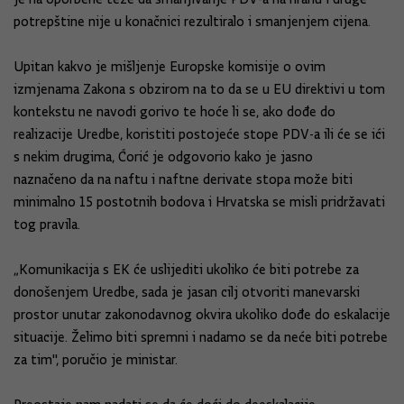
potrepštine nije u konačnici rezultiralo i smanjenjem cijena.
Upitan kakvo je mišljenje Europske komisije o ovim
izmjenama Zakona s obzirom na to da se u EU direktivi u tom
kontekstu ne navodi gorivo te hoće li se, ako dođe do
realizacije Uredbe, koristiti postojeće stope PDV-a ili će se ići
s nekim drugima, Ćorić je odgovorio kako je jasno
naznačeno da na naftu i naftne derivate stopa može biti
minimalno 15 postotnih bodova i Hrvatska se misli pridržavati
tog pravila.
„Komunikacija s EK će uslijediti ukoliko će biti potrebe za
donošenjem Uredbe, sada je jasan cilj otvoriti manevarski
prostor unutar zakonodavnog okvira ukoliko dođe do eskalacije
situacije. Želimo biti spremni i nadamo se da neće biti potrebe
za tim", poručio je ministar.