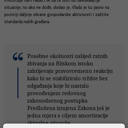
Preostaje nam nadati se da će doći do deeskalacije
situacije, no ako ne dođe, dodao je, Vlada je tu jasno na
poziciji daljnje obrane gospodarske aktivnosti i zaštite
standarda naših građana.
Posebne okolnosti uslijed ratnih
zbivanja na Bliskom istoku
zahtijevaju pravovremenu reakciju
kako bi se stabiliziralo tržište bez
odgađanja koje bi nastalo
provođenjem redovnog
zakonodavnog postupka.
Predložena izmjena Zakona još je
jedna mjera s ciljem amortizacije
aktualne situacije.