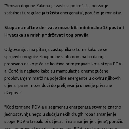
"Smisao dopune Zakona je zaštita potrošača, održanje
stabilnosti, regulacija tržišta energenata", poručio je ministar.
Stopa na naftne derivate može biti minimalno 15 posto i
Hrvatska se misli pridržavati tog pravila
Odgovarajući na pitanja zastupnika o tome kako će se
spriječiti moguće zlouporabe s obzirom na to da nije
propisano na koje će se količine primjenjivati koja stopa PDV-
a, Ćorić je naglasio kako su manipulacije onemogućene
propisivanjem marži na pojedine energente u okviru njihovih
cijena "pa ne može doći do prelijevanja u nečije privatne
džepove".
"Kod izmjene PDV-a u segmentu energenata stvar je znatno
jednostavnija nego u slučaju nekih drugih roba i smanjenje
stope PDV-a trebalo bi utjecati i na smanjenje cijene", poručio
je na oporbene teze da smanjivanje PDV-a na hranu i druge