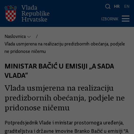
HR
EN
IZBORNIK
Naslovnica
Vlada usmjerena na realizaciju predizbornih obećanja, podjele
ne pridonose ničemu
MINISTAR BAČIĆ U EMISIJI „A SADA
VLADA“
Vlada usmjerena na realizaciju
predizbornih obećanja, podjele ne
pridonose ničemu
Potpredsjednik Vlade i ministar prostornoga uređenja,
graditeljstva i državne imovine Branko Bačić u emisiji "A