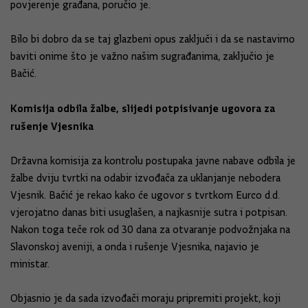
povjerenje građana, poručio je.
Bilo bi dobro da se taj glazbeni opus zaključi i da se nastavimo
baviti onime što je važno našim sugrađanima, zaključio je
Bačić.
Komisija odbila žalbe, slijedi potpisivanje ugovora za
rušenje Vjesnika
Državna komisija za kontrolu postupaka javne nabave odbila je
žalbe dviju tvrtki na odabir izvođača za uklanjanje nebodera
Vjesnik. Bačić je rekao kako će ugovor s tvrtkom Eurco d.d.
vjerojatno danas biti usuglašen, a najkasnije sutra i potpisan.
Nakon toga teče rok od 30 dana za otvaranje podvožnjaka na
Slavonskoj aveniji, a onda i rušenje Vjesnika, najavio je
ministar.
Objasnio je da sada izvođači moraju pripremiti projekt, koji