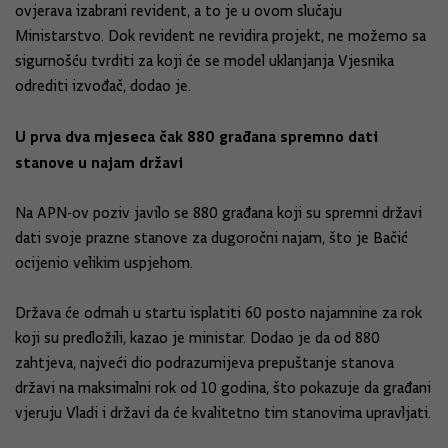
ovjerava izabrani revident, a to je u ovom slučaju
Ministarstvo. Dok revident ne revidira projekt, ne možemo sa
sigurnošću tvrditi za koji će se model uklanjanja Vjesnika
odrediti izvođač, dodao je.
U prva dva mjeseca čak 880 građana spremno dati
stanove u najam državi
Na APN-ov poziv javilo se 880 građana koji su spremni državi
dati svoje prazne stanove za dugoročni najam, što je Bačić
ocijenio velikim uspjehom.
Država će odmah u startu isplatiti 60 posto najamnine za rok
koji su predložili, kazao je ministar. Dodao je da od 880
zahtjeva, najveći dio podrazumijeva prepuštanje stanova
državi na maksimalni rok od 10 godina, što pokazuje da građani
vjeruju Vladi i državi da će kvalitetno tim stanovima upravljati.