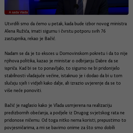
Utvrdili smo da ćemo u petak, kada bude izbor novog ministra
Alena Ružića, imati sigurnu i čvrstu potporu svih 76
zastupnika, rekao je Bačić.
Nadam se da je to eksces u Domovinskom pokretu i da to nije
njihova politika, kazao je ministar o odbijanju Dabre da se
ispriča. Kad bi se to ponavljalo, to sigurno ne bi pridonijelo
stabilnosti vladajuće većine, istaknuo je i dodao da bi u tom
slučaju sjeli i vidjeli kako dalje, ali izrazio uvjerenje da se to
više neće ponoviti.
Bačić je naglasio kako je Vlada usmjerena na realizaciju
predizbornih obećanja, a podjele iz Drugog svjetskog rata ne
pridonose ničemu. Od toga nitko nema koristi, prepustimo to
povjesničarima, a mi se bavimo onime za što smo dobili