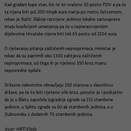
Kad građani kupe stan, bit će im vraćeno 50 posto PDV-a pa će
ta cijena biti još 200-tinjak eura manja po metru četvornom,
rekao je Bačić. Slabije razvijene jedinice lokalne samouprave
imaju koeficijent umanjenja pa će u najnerazvijenijim
dijelovima Hrvatske cijena biti tek 65 posto od 2104 eura.
O rješavanju pitanja zaštićenih najmoprimaca, ministar je
rekao da su zaprimili oko 1330 zahtjeva zaštićenih
najmoprimaca, od čega ih je riješeno 350 kroz mjeru
neposredne isplate.
Državne nekretnine obnavljaju 350 stanova u vlasništvu
države, pa će to biti riješeno vrlo brzo, poručio je i podsjetio
da je u Blatu započela izgradnja zgrade sa 152 stambene
jedinice, u Splitu zgrade sa 60-ak stambenih jedinica, a u
Dubrovniku s dodatnih 70 stambenih jedinica.
Izvor: HRT/Vlada