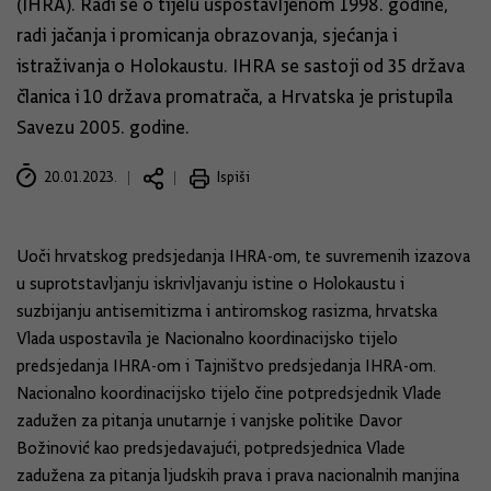
(IHRA). Radi se o tijelu uspostavljenom 1998. godine,
radi jačanja i promicanja obrazovanja, sjećanja i
istraživanja o Holokaustu. IHRA se sastoji od 35 država
članica i 10 država promatrača, a Hrvatska je pristupila
Savezu 2005. godine.
20.01.2023.
Ispiši
Uoči hrvatskog predsjedanja IHRA-om, te suvremenih izazova
u suprotstavljanju iskrivljavanju istine o Holokaustu i
suzbijanju antisemitizma i antiromskog rasizma, hrvatska
Vlada uspostavila je Nacionalno koordinacijsko tijelo
predsjedanja IHRA-om i Tajništvo predsjedanja IHRA-om.
Nacionalno koordinacijsko tijelo čine potpredsjednik Vlade
zadužen za pitanja unutarnje i vanjske politike Davor
Božinović kao predsjedavajući, potpredsjednica Vlade
zadužena za pitanja ljudskih prava i prava nacionalnih manjina