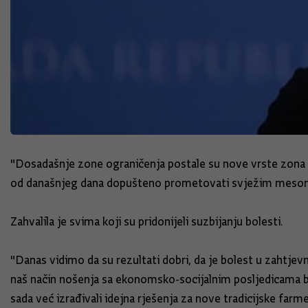
"Dosadašnje zone ograničenja postale su nove vrste zona na 
od današnjeg dana dopušteno prometovati svježim mesom i ob
Zahvalila je svima koji su pridonijeli suzbijanju bolesti.
"Danas vidimo da su rezultati dobri, da je bolest u zahtjev
naš način nošenja sa ekonomsko-socijalnim posljedicama bio
sada već izrađivali idejna rješenja za nove tradicijske farme"