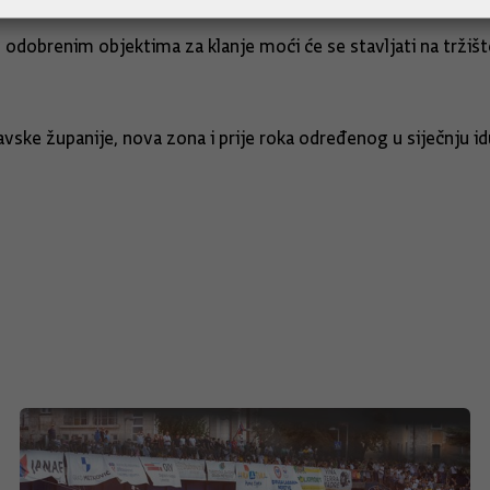
u odobrenim objektima za klanje moći će se stavljati na tržiš
ske županije, nova zona i prije roka određenog u siječnju idu