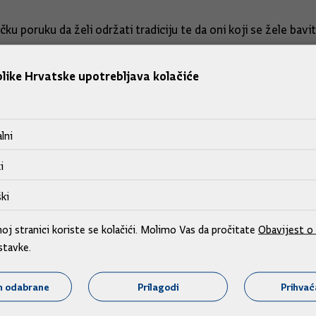
tičku poruku da želi održati tradiciju te da oni koji se žele ba
like Hrvatske upotrebljava kolačiće
na Karačić objasnila je da za svinjokolju posjednici svinja od 
lni
aviti svinjokolja. Obavlja se pregled ne samo svinja koje su n
i
ki
 u odnosu na ASK, kako ističu iz Ministarstva, sva područja
e kuge u domaćih svinja svrstana su u takozvanu 'ZONU III.', k
j stranici koriste se kolačići. Molimo Vas da pročitate
Obavijest o 
ježeg mesa koje potječe od svinja iz zone III.
stavke.
anja svinja za vlastite potrebe na objektu gdje se drže svinj
m odabrane
Prilagodi
Prihva
linički pregled veterinara.