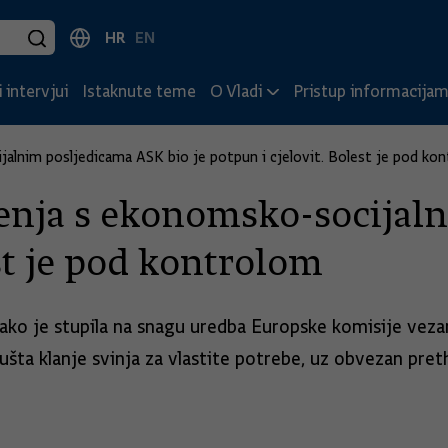
HR
EN
 intervjui
Istaknute teme
O Vladi
Pristup informacija
alnim posljedicama ASK bio je potpun i cjelovit. Bolest je pod ko
enja s ekonomsko-socijal
est je pod kontrolom
 kako je stupila na snagu uredba Europske komisije ve
ušta klanje svinja za vlastite potrebe, uz obvezan preth