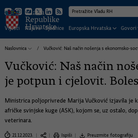
Vijesti
Najave
Sjednice
Europska Hrvatska
Govori i
Naslovnica
Vučković: Naš način nošenja s ekonomsko-socij
Vučković: Naš način noš
je potpun i cjelovit. Bol
Ministrica poljoprivrede Marija Vučković izjavila je
afričke svinjske kuge (ASK), kojom se, uz ostalo, dop
veterinara.
21.12.2023.
Ispiši
Preuzmite fotografiju