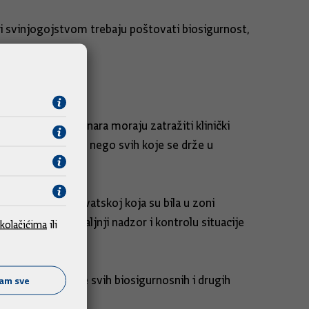
viti svinjogojstvom trebaju poštovati biosigurnost,
ovlaštenih veterinara moraju zatražiti klinički
amijenjene klanju, nego svih koje se drže u
 u Republici Hrvatskoj koja su bila u zoni
oja uz obvezni daljnji nadzor i kontrolu situacije
kolačićima
ili
e uz ispunjavanje svih biosigurnosnih i drugih
ćam sve