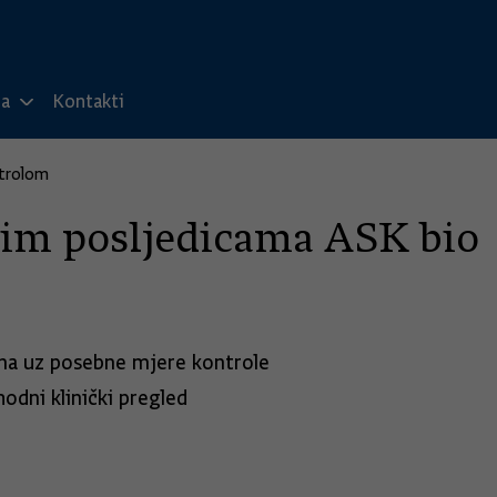
ma
Kontakti
ntrolom
nim posljedicama ASK bio
zana uz posebne mjere kontrole
odni klinički pregled