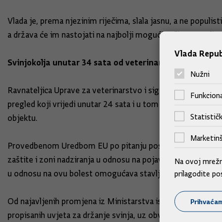
Vlada je, prema njezinim riječima, slala jasnu, a ne populis
a država će im nastojati na najbolji mogući način pomoći.
Vlada Repub
Svinjokolja unutar 34 sata od veterinarskog pregleda
Nužni
Ravnateljica Uprave za veterinarstvo i sigurnost hrane Tatja
Funkciona
pregled koji vrijedi unutar 24 sata i u tom roku se mora ob
Statističk
objektu.
Marketinš
Provedbenom Uredbom EU po pitanju posebnih mjera kontrole
zaštite i zoni nadziranja u odnosu na pojavu afričke svinjsk
Na ovoj mrežno
u odnosu na ovu bolest omogućava stavljanje na tržište sv
prilagodite po
Od najavljenih promjena iz Ministarstva ističu mogućnost kl
Prihvaća
propisanih uvjeta za držanje svinja, uz obvezan prethodan k