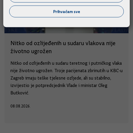
Prihvaćam sve
Nitko od ozlijeđenih u sudaru vlakova nije
životno ugrožen
Nitko od ozlijeđenih u sudaru teretnog i putničkog vlaka
nije životno ugrožen. Troje pacijenata zbrinutih u KBC-u
Zagreb imaju teške tjelesne ozljede, ali su stabilno,
izvijestio je potpredsjednik Vlade i ministar Oleg
Butković.
08.08.2026.