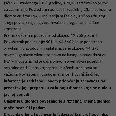
Jučer, 23. studenoga 2006. godine, u 20,00 sati istekao je rok
za zaprimanje Povlaštenih ponuda hrvatskih građana za kupnju
dionica društva INA – Industrija nafte d.d., u sklopu drugog
kruga privatizacije najveće hrvatske i regionalne naftne
kompanije.
Prema službenim podacima od ukupno 49. 766 predanih
Povlaštenih ponuda njih 90% ili 44.640 bilo je popraćeno
pravilnim i pravodobnim uplatama te je ukupno 44. 271
hrvatski građanin iskoristio pravo na kupnju dionica društva
INA – Industrija nafte d.d. s pravom prvenstva i posebnih
pogodnosti. Ukupna vrijednost uplaćenih sredstava po
važećim Povlaštenim ponudama iznosi 1,55 milijardi kn.
Informacije sadržane u ovom priopćenju za javnost ne
predstavljaju preporuku za kupnju dionica koje se nude u
javnoj ponudi.
Ulaganje u dionice povezano je s rizicima. Cijena dionica
može rasti ali i padati.
Kretanja cijena i poslovanje izdavatelja u prošlosti nisu