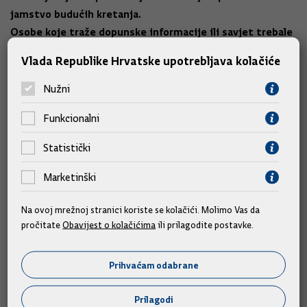
jamstvo budućih kretanja.
Osobe koje traže dopunske informacije ili savjet trebale
bi se obratiti profesionalnim investicijskim
Vlada Republike Hrvatske upotrebljava kolačiće
savjetnicima ili brokerima.
Nužni
Funkcionalni
Statistički
Slične vijesti
Marketinški
Na ovoj mrežnoj stranici koriste se kolačići. Molimo Vas da
pročitate
Obavijest o kolačićima
ili prilagodite postavke.
Prihvaćam odabrane
Prilagodi