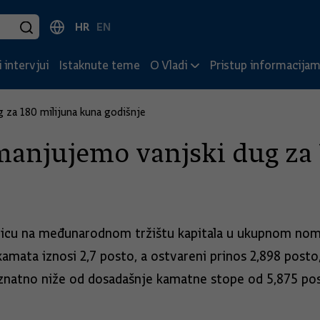
HR
EN
 intervjui
Istaknute teme
O Vladi
Pristup informacija
za 180 milijuna kuna godišnje
anjujemo vanjski dug za 
znicu na međunarodnom tržištu kapitala u ukupnom nom
amata iznosi 2,7 posto, a ostvareni prinos 2,898 posto
e znatno niže od dosadašnje kamatne stope od 5,875 po