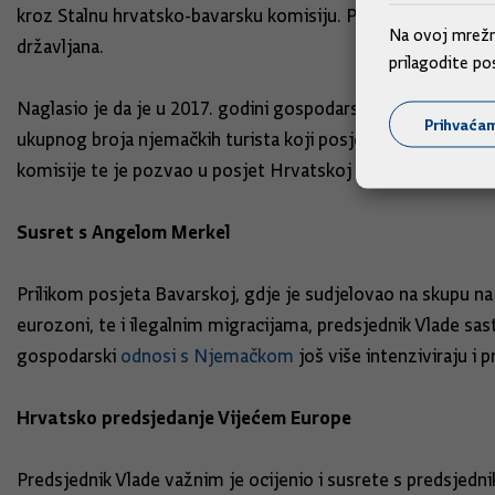
kroz Stalnu hrvatsko-bavarsku komisiju. Podsjetio je da u to
Na ovoj mrežno
državljana.
prilagodite po
Naglasio je da je u 2017. godini gospodarska razmjena prema
Prihvaća
ukupnog broja njemačkih turista koji posjećuju Hrvatsku. 
komisije te je pozvao u posjet Hrvatskoj predsjednika Vla
Susret s Angelom Merkel
Prilikom posjeta Bavarskoj, gdje je sudjelovao na skupu 
eurozoni, te i ilegalnim migracijama, predsjednik Vlade s
gospodarski
odnosi s Njemačkom
još više intenziviraju i 
Hrvatsko predsjedanje Vijećem Europe
Predsjednik Vlade važnim je ocijenio i susrete s predsjed