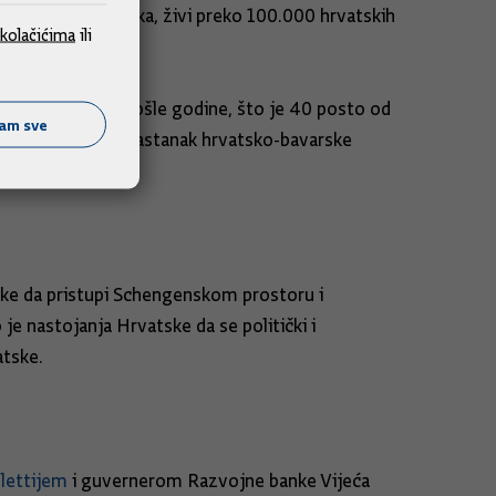
 milijuna stanovnika, živi preko 100.000 hrvatskih
kolačićima
ili
ilo je Hrvatsku prošle godine, što je 40 posto od
ćam sve
rskom kroz novi sastanak hrvatsko-bavarske
ske da pristupi Schengenskom prostoru i
 je nastojanja Hrvatske da se politički i
atske.
lettijem
i guvernerom Razvojne banke Vijeća