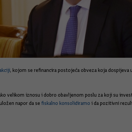
kciji
, kojom se refinancira postojeća obveza koja dospijeva 
ako velikom iznosu i dobro obavljenom poslu za koji su investit
a uložen napor da se
fiskalno konsolidiramo
i da pozitivni rezu