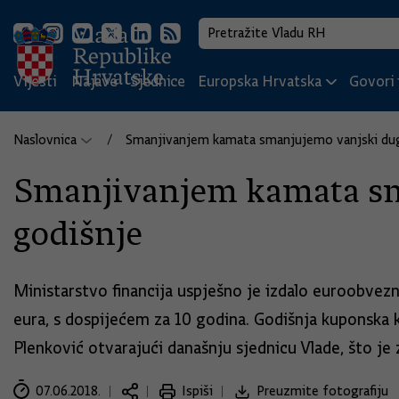
Vijesti
Najave
Sjednice
Europska Hrvatska
Govori i
Naslovnica
Smanjivanjem kamata smanjujemo vanjski dug 
Smanjivanjem kamata sm
godišnje
Ministarstvo financija uspješno je izdalo euroobve
eura, s dospijećem za 10 godina. Godišnja kuponska k
Plenković otvarajući današnju sjednicu Vlade, što j
07.06.2018.
Ispiši
Preuzmite fotografiju