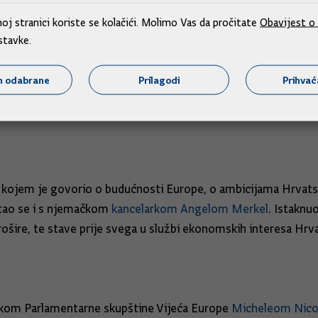
j bogatoj i velikoj njemačkoj pokrajini, koja broji više od 13
j stranici koriste se kolačići. Molimo Vas da pročitate
Obavijest o 
stavke.
šila milijardu eura, a 1,2 milijuna turista iz Bavarske posjet
m odabrane
Prilagodi
Prihva
Stoga je potrebno intenzivirati gospodarsku suradnju s Bava
de Bavarske.
na kojem je govorio o budućnosti Europe, o ambicijama Hrvat
astao se i s njemačkom
kancelarkom Angelom Merkel
. Istaknuo
prošire, te stave prije svega u službi ekonomskih interesa Hrv
nikom Parlamentarne skupštine Vijeća Europe
Micheleom Nico