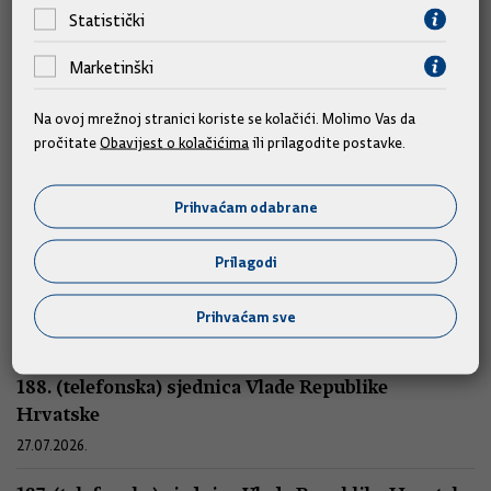
Statistički
Marketinški
Na ovoj mrežnoj stranici koriste se kolačići. Molimo Vas da
Sjednice
pročitate
Obavijest o kolačićima
ili prilagodite postavke.
190. sjednica Vlade Republike Hrvatske
Prihvaćam odabrane
30.07.2026.
Prilagodi
189. (telefonska) sjednica Vlade Republike
Hrvatske
Prihvaćam sve
29.07.2026.
188. (telefonska) sjednica Vlade Republike
Hrvatske
27.07.2026.