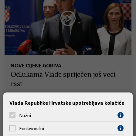
NOVE CIJENE GORIVA
Odlukama Vlade spriječen još veći
rast
Vlada Republike Hrvatske upotrebljava kolačiće
Nužni
Funkcionalni