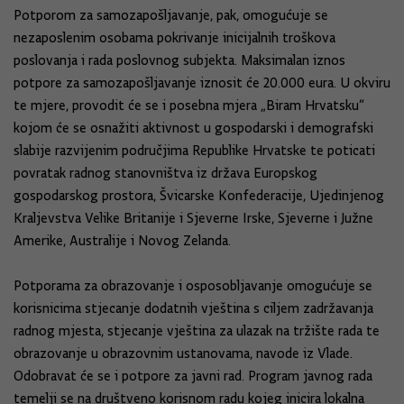
Potporom za samozapošljavanje, pak, omogućuje se
nezaposlenim osobama pokrivanje inicijalnih troškova
poslovanja i rada poslovnog subjekta. Maksimalan iznos
potpore za samozapošljavanje iznosit će 20.000 eura. U okviru
te mjere, provodit će se i posebna mjera „Biram Hrvatsku“
kojom će se osnažiti aktivnost u gospodarski i demografski
slabije razvijenim područjima Republike Hrvatske te poticati
povratak radnog stanovništva iz država Europskog
gospodarskog prostora, Švicarske Konfederacije, Ujedinjenog
Kraljevstva Velike Britanije i Sjeverne Irske, Sjeverne i Južne
Amerike, Australije i Novog Zelanda.
Potporama za obrazovanje i osposobljavanje omogućuje se
korisnicima stjecanje dodatnih vještina s ciljem zadržavanja
radnog mjesta, stjecanje vještina za ulazak na tržište rada te
obrazovanje u obrazovnim ustanovama, navode iz Vlade.
Odobravat će se i potpore za javni rad. Program javnog rada
temelji se na društveno korisnom radu kojeg inicira lokalna