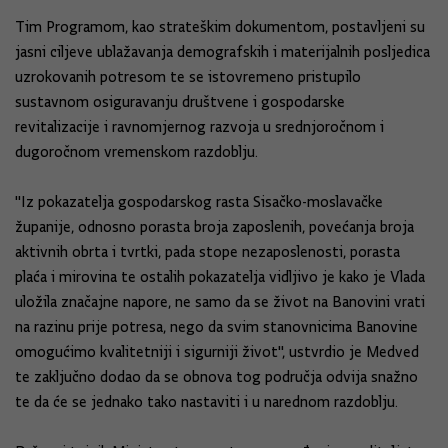
Tim Programom, kao strateškim dokumentom, postavljeni su
jasni ciljeve ublažavanja demografskih i materijalnih posljedica
uzrokovanih potresom te se istovremeno pristupilo
sustavnom osiguravanju društvene i gospodarske
revitalizacije i ravnomjernog razvoja u srednjoročnom i
dugoročnom vremenskom razdoblju.
''Iz pokazatelja gospodarskog rasta Sisačko-moslavačke
županije, odnosno porasta broja zaposlenih, povećanja broja
aktivnih obrta i tvrtki, pada stope nezaposlenosti, porasta
plaća i mirovina te ostalih pokazatelja vidljivo je kako je Vlada
uložila značajne napore, ne samo da se život na Banovini vrati
na razinu prije potresa, nego da svim stanovnicima Banovine
omogućimo kvalitetniji i sigurniji život'', ustvrdio je Medved
te zaključno dodao da se obnova tog područja odvija snažno
te da će se jednako tako nastaviti i u narednom razdoblju.