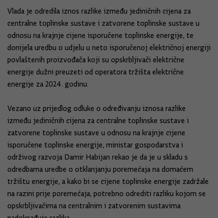
Vlada je odredila iznos razlike između jediničnih cijena za
centralne toplinske sustave i zatvorene toplinske sustave u
odnosu na krajnje cijene isporučene toplinske energije, te
donijela uredbu o udjelu u neto isporučenoj električnoj energiji
povlaštenih proizvođača koji su opskrbljivači električne
energije dužni preuzeti od operatora tržišta električne
energije za 2024. godinu.
Vezano uz prijedlog odluke o određivanju iznosa razlike
između jediničnih cijena za centralne toplinske sustave i
zatvorene toplinske sustave u odnosu na krajnje cijene
isporučene toplinske energije, ministar gospodarstva i
održivog razvoja Damir Habijan rekao je da je u skladu s
odredbama uredbe o otklanjanju poremećaja na domaćem
tržištu energije, a kako bi se cijene toplinske energije zadržale
na razini prije poremećaja, potrebno odrediti razliku kojom se
opskrbljivačima na centralnim i zatvorenim sustavima