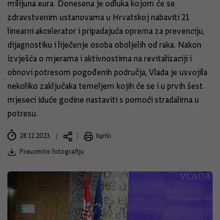
milijuna eura. Donesena je odluka kojom će se
zdravstvenim ustanovama u Hrvatskoj nabaviti 21
linearni akcelerator i pripadajuća oprema za prevenciju,
dijagnostiku i liječenje osoba oboljelih od raka. Nakon
izvješća o mjerama i aktivnostima na revitalizaciji i
obnovi potresom pogođenih područja, Vlada je usvojila
nekoliko zaključaka temeljem kojih će se i u prvih šest
mjeseci iduće godine nastaviti s pomoći stradalima u
potresu.
28.12.2023.
Ispiši
Preuzmite fotografiju