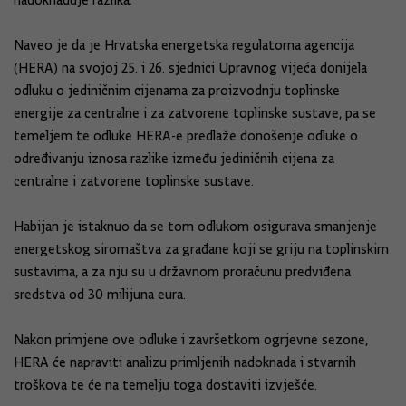
nadoknađuje razlika.
Naveo je da je Hrvatska energetska regulatorna agencija
(HERA) na svojoj 25. i 26. sjednici Upravnog vijeća donijela
odluku o jediničnim cijenama za proizvodnju toplinske
energije za centralne i za zatvorene toplinske sustave, pa se
temeljem te odluke HERA-e predlaže donošenje odluke o
određivanju iznosa razlike između jediničnih cijena za
centralne i zatvorene toplinske sustave.
Habijan je istaknuo da se tom odlukom osigurava smanjenje
energetskog siromaštva za građane koji se griju na toplinskim
sustavima, a za nju su u državnom proračunu predviđena
sredstva od 30 milijuna eura.
Nakon primjene ove odluke i završetkom ogrjevne sezone,
HERA će napraviti analizu primljenih nadoknada i stvarnih
troškova te će na temelju toga dostaviti izvješće.