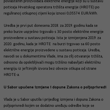
povlaštenih proizvođača električne energije koji su u sustavu
poticaja Hrvatskog operatora tržišta energije (HROTE) po
reguliranoj otkupnoj cijeni koja iznosi 0,05574 EUR/kWh.
Uredba je prvi put donesena 2018. za 2019. godinu kada se
preko burze uspješno trgovalo s 30 posto električne energije
proizvedene u sustavu poticaja. Ista je izmijenjena 2019. za
2020. godinu, kada je HROTE na burzi trgovao sa 60 posto
električne energije proizvedene u sustavu poticaja. Uredba,
navodi se u dokumentima Vlade, ima za cilj otvaranje tržišta,
odnosno da opskrbljivači mogu tržišno nabavljati električnu
energiju iz jeftinijih izvora bez obveze otkupa od strane
HROTE-a.
U Sabor upućene izmjene i dopune Zakona o poljoprivredi
Vlada je u Sabor uputila i prijedlog izmjena i dopuna Zakona o
poljoprivredi kojim se dodatno uređuju odredbe koje se