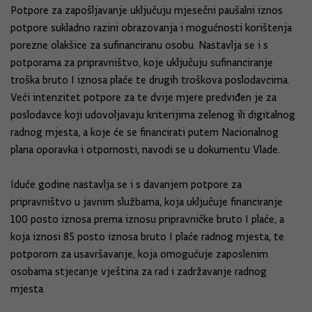
Potpore za zapošljavanje uključuju mjesečni paušalni iznos
potpore sukladno razini obrazovanja i mogućnosti korištenja
porezne olakšice za sufinanciranu osobu. Nastavlja se i s
potporama za pripravništvo, koje uključuju sufinanciranje
troška bruto I iznosa plaće te drugih troškova poslodavcima.
Veći intenzitet potpore za te dvije mjere predviđen je za
poslodavce koji udovoljavaju kriterijima zelenog ili digitalnog
radnog mjesta, a koje će se financirati putem Nacionalnog
plana oporavka i otpornosti, navodi se u dokumentu Vlade.
Iduće godine nastavlja se i s davanjem potpore za
pripravništvo u javnim službama, koja uključuje financiranje
100 posto iznosa prema iznosu pripravničke bruto I plaće, a
koja iznosi 85 posto iznosa bruto I plaće radnog mjesta, te
potporom za usavršavanje, koja omogućuje zaposlenim
osobama stjecanje vještina za rad i zadržavanje radnog
mjesta.