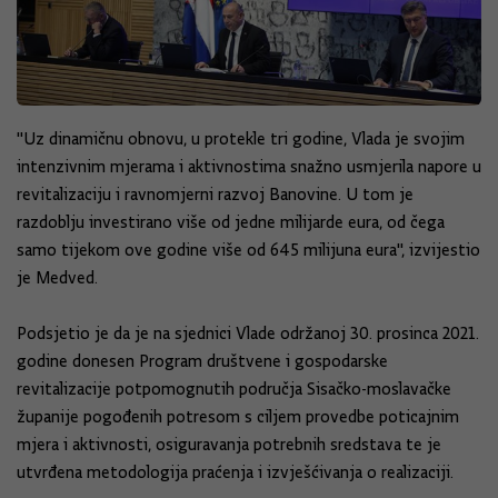
''Uz dinamičnu obnovu, u protekle tri godine, Vlada je svojim
intenzivnim mjerama i aktivnostima snažno usmjerila napore u
revitalizaciju i ravnomjerni razvoj Banovine. U tom je
razdoblju investirano više od jedne milijarde eura, od čega
samo tijekom ove godine više od 645 milijuna eura'', izvijestio
je Medved.
Podsjetio je da je na sjednici Vlade održanoj 30. prosinca 2021.
godine donesen Program društvene i gospodarske
revitalizacije potpomognutih područja Sisačko-moslavačke
županije pogođenih potresom s ciljem provedbe poticajnim
mjera i aktivnosti, osiguravanja potrebnih sredstava te je
utvrđena metodologija praćenja i izvješćivanja o realizaciji.