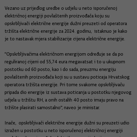
Vezano uz prijedlog uredbe o udjelu u neto isporučenoj
električnoj energiji povlaštenih proizvođača koju su
opskrbljivači električne energije dužni preuzeti od operatora
tržišta električne energije za 2024. godinu, istaknuo je kako
je to nastavak mjera stabilizacije cijena električne energije.
"Opskrbljivačima električnom energijom određuje se da po
reguliranoj cijeni od 55,74 eura megavatsat i to u ukupnom
postotku od 60 posto, kao i do sada, preuzmu energiju
povlaštenih proizvođača koji su u sustavu poticaja Hrvatskog
operatora tržišta energije. Pri tome svakome opskrbljivaču
pripada dio energije iz sustava poticanja u postotku njegovog
udjela u tržištu RH, a onih ostalih 40 posto imaju pravo na
tržište plasirati samostalno", naveo je ministar.
Inače, opskrbljivači električne energije dužni su preuzeti udio
izražen u postotku u neto isporučenoj električnoj energiji