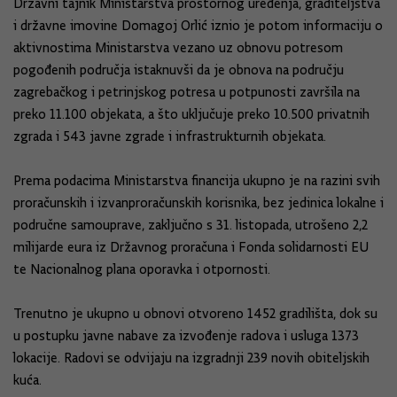
Državni tajnik Ministarstva prostornog uređenja, graditeljstva
i državne imovine Domagoj Orlić iznio je potom informaciju o
aktivnostima Ministarstva vezano uz obnovu potresom
pogođenih područja istaknuvši da je obnova na području
zagrebačkog i petrinjskog potresa u potpunosti završila na
preko 11.100 objekata, a što uključuje preko 10.500 privatnih
zgrada i 543 javne zgrade i infrastrukturnih objekata.
Prema podacima Ministarstva financija ukupno je na razini svih
proračunskih i izvanproračunskih korisnika, bez jedinica lokalne i
područne samouprave, zaključno s 31. listopada, utrošeno 2,2
milijarde eura iz Državnog proračuna i Fonda solidarnosti EU
te Nacionalnog plana oporavka i otpornosti.
Trenutno je ukupno u obnovi otvoreno 1452 gradilišta, dok su
u postupku javne nabave za izvođenje radova i usluga 1373
lokacije. Radovi se odvijaju na izgradnji 239 novih obiteljskih
kuća.