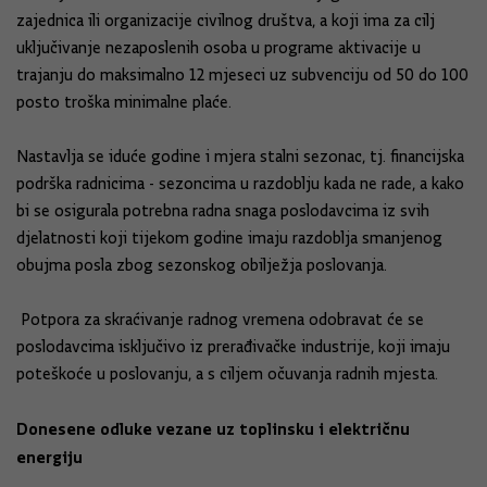
zajednica ili organizacije civilnog društva, a koji ima za cilj
uključivanje nezaposlenih osoba u programe aktivacije u
trajanju do maksimalno 12 mjeseci uz subvenciju od 50 do 100
posto troška minimalne plaće.
Nastavlja se iduće godine i mjera stalni sezonac, tj. financijska
podrška radnicima - sezoncima u razdoblju kada ne rade, a kako
bi se osigurala potrebna radna snaga poslodavcima iz svih
djelatnosti koji tijekom godine imaju razdoblja smanjenog
obujma posla zbog sezonskog obilježja poslovanja.
Potpora za skraćivanje radnog vremena odobravat će se
poslodavcima isključivo iz prerađivačke industrije, koji imaju
poteškoće u poslovanju, a s ciljem očuvanja radnih mjesta.
Donesene odluke vezane uz toplinsku i električnu
energiju