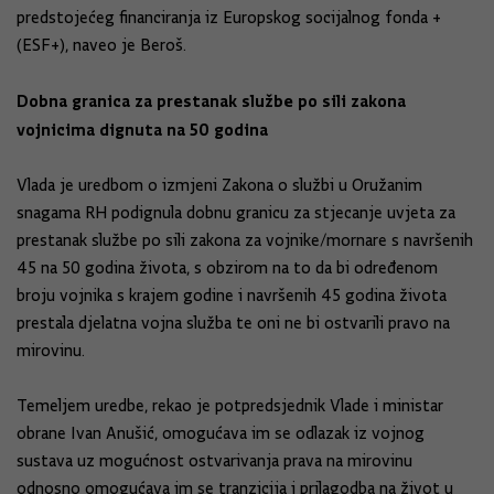
predstojećeg financiranja iz Europskog socijalnog fonda +
(ESF+), naveo je Beroš.
Dobna granica za prestanak službe po sili zakona
vojnicima dignuta na 50 godina
Vlada je uredbom o izmjeni Zakona o službi u Oružanim
snagama RH podignula dobnu granicu za stjecanje uvjeta za
prestanak službe po sili zakona za vojnike/mornare s navršenih
45 na 50 godina života, s obzirom na to da bi određenom
broju vojnika s krajem godine i navršenih 45 godina života
prestala djelatna vojna služba te oni ne bi ostvarili pravo na
mirovinu.
Temeljem uredbe, rekao je potpredsjednik Vlade i ministar
obrane Ivan Anušić, omogućava im se odlazak iz vojnog
sustava uz mogućnost ostvarivanja prava na mirovinu
odnosno omogućava im se tranzicija i prilagodba na život u