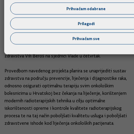
iznosu od 55.411.558,75 eura.
Prihvaćam odabrane
"Radi se o povijesnoj nabavi ove vrste uređaja i druge
Prilagodi
potrebne opreme za koju je iz Mehanizma za oporavak i
otpornost osigurano čak 85 milijuna eura, a koje će nas
Prihvaćam sve
približiti europskom prosjeku glede broja linearanih
akceleratora u odnosu na broj stanovnika", rekao je ministar
zdravstva Vili Beroš na sjednici Vlade u četvrtak.
Provedbom navedenog projekta planira se unaprijediti sustav
zdravstva na području prevencije, liječenja i dijagnostike raka,
odnosno osigurati optimalnu terapiju svim onkološkim
bolesnicima u Hrvatskoj bez čekanja na liječenje, korištenjem
modernih radioterapijskih tehnika u cilju optimalne
iskorištenosti opreme i kontrole kvalitete radioterapijskog
procesa te na taj način poboljšati kvalitetu usluga i poboljšati
zdravstvene ishode kod liječenja onkoloških pacijenata.