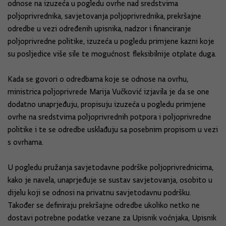
odnose na izuzeća u pogledu ovrhe nad sredstvima
poljoprivrednika, savjetovanja poljoprivrednika, prekršajne
odredbe u vezi određenih upisnika, nadzor i financiranje
poljoprivredne politike, izuzeća u pogledu primjene kazni koje
su posljedice više sile te mogućnost fleksibilnije otplate duga.
Kada se govori o odredbama koje se odnose na ovrhu,
ministrica poljoprivrede Marija Vučković izjavila je da se one
dodatno unaprjeđuju, propisuju izuzeća u pogledu primjene
ovrhe na sredstvima poljoprivrednih potpora i poljoprivredne
politike i te se odredbe usklađuju sa posebnim propisom u vezi
s ovrhama.
U pogledu pružanja savjetodavne podrške poljoprivrednicima,
kako je navela, unaprjeđuje se sustav savjetovanja, osobito u
dijelu koji se odnosi na privatnu savjetodavnu podršku.
Također se definiraju prekršajne odredbe ukoliko netko ne
dostavi potrebne podatke vezane za Upisnik voćnjaka, Upisnik