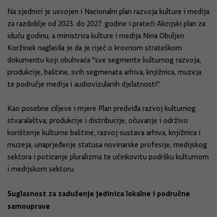
Na sjednici je usvojen i Nacionalni plan razvoja kulture i medija
za razdoblje od 2023. do 2027. godine i prateći Akcijski plan za
iduću godinu, a ministrica kulture i medija Nina Obuljen
Koržinek naglasila je da je riječ o krovnom strateškom
dokumentu koji obuhvaća "sve segmente kulturnog razvoja,
produkcije, baštine, svih segmenata arhiva, knjižnica, muzeja
te područje medija i audiovizulanih djelatnosti".
Kao posebne ciljeve i mjere Plan predviđa razvoj kulturnog
stvaralaštva, produkcije i distribucije, očuvanje i održivo
korištenje kulturne baštine, razvoj sustava arhiva, knjižnica i
muzeja, unaprjeđenje statusa novinarske profesije, medijskog
sektora i poticanje pluralizma te učinkovitu podršku kulturnom
i medijskom sektoru.
Suglasnost za zaduženje jedinica lokalne i područne
samouprave