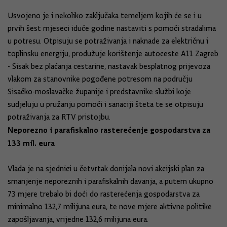
Usvojeno je i nekoliko zaključaka temeljem kojih će se i u
prvih šest mjeseci iduće godine nastaviti s pomoći stradalima
u potresu. Otpisuju se potraživanja i naknade za električnu i
toplinsku energiju, produžuje korištenje autoceste A11 Zagreb
- Sisak bez plaćanja cestarine, nastavak besplatnog prijevoza
vlakom za stanovnike pogođene potresom na području
Sisačko-moslavačke županije i predstavnike službi koje
sudjeluju u pružanju pomoći i sanaciji šteta te se otpisuju
potraživanja za RTV pristojbu.
Neporezno i parafiskalno rasterećenje gospodarstva za
133 mil. eura
Vlada je na sjednici u četvrtak donijela novi akcijski plan za
smanjenje neporeznih i parafiskalnih davanja, a putem ukupno
73 mjere trebalo bi doći do rasterećenja gospodarstva za
minimalno 132,7 milijuna eura, te nove mjere aktivne politike
zapošljavanja, vrijedne 132,6 milijuna eura.