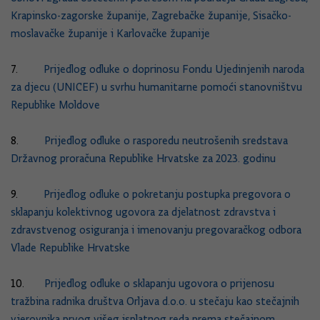
Krapinsko-zagorske županije, Zagrebačke županije, Sisačko-
moslavačke županije i Karlovačke županije
7.
Prijedlog odluke o doprinosu Fondu Ujedinjenih naroda
za djecu (UNICEF) u svrhu humanitarne pomoći stanovništvu
Republike Moldove
8.
Prijedlog odluke o rasporedu neutrošenih sredstava
Državnog proračuna Republike Hrvatske za 2023. godinu
9.
Prijedlog odluke o pokretanju postupka pregovora o
sklapanju kolektivnog ugovora za djelatnost zdravstva i
zdravstvenog osiguranja i imenovanju pregovaračkog odbora
Vlade Republike Hrvatske
10.
Prijedlog odluke o sklapanju ugovora o prijenosu
tražbina radnika društva Orljava d.o.o. u stečaju kao stečajnih
vjerovnika prvog višeg isplatnog reda prema stečajnom