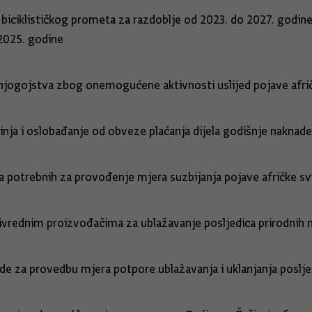
biciklističkog prometa za razdoblje od 2023. do 2027. godin
 2025. godine
injogojstva zbog onemogućene aktivnosti uslijed pojave afri
vinja i oslobađanje od obveze plaćanja dijela godišnje naknad
a potrebnih za provođenje mjera suzbijanja pojave afričke sv
vrednim proizvođačima za ublažavanje posljedica prirodnih n
ede za provedbu mjera potpore ublažavanja i uklanjanja poslj