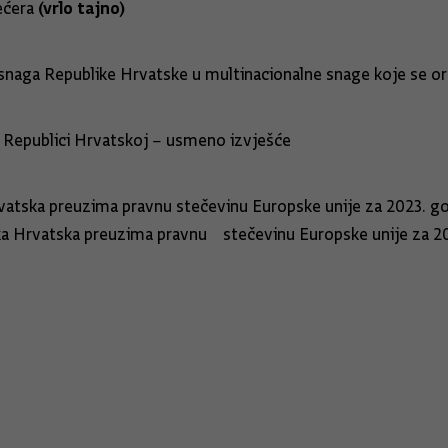
(vrlo tajno)
šećera
h snaga Republike Hrvatske u multinacionalne snage koje se 
u Republici Hrvatskoj – usmeno izvješće
atska preuzima pravnu stečevinu Europske unije za 2023. g
Hrvatska preuzima pravnu stečevinu Europske unije za 20