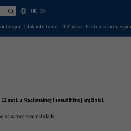
HR
EN
 intervjui
Istaknute teme
O Vladi
Pristup informacija
 12 sati, u Nacionalnoj i sveučilišnoj knjižnici
.
d na samoj sjednici Vlade.