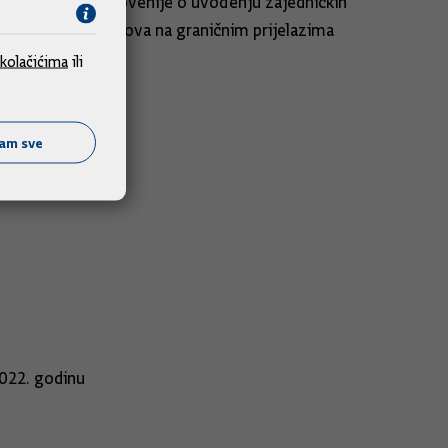
ade Republike Slovenije o uvođenju zajedničkih
u režijskih troškova na graničnim prijelazima
kolačićima
ili
ćam sve
avne nabave
022. godinu