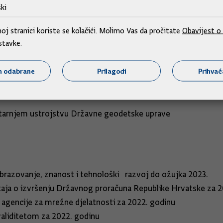
a otkazivanjem Dogovora između Vlade Republike Hrvatske i Vl
ki
ora između Republike Hrvatske i Republike Slovenije o plaćanj
j stranici koriste se kolačići. Molimo Vas da pročitate
Obavijest o 
stavke.
Republike Hrvatske i Europske svemirske agencije
m odabrane
Prilagodi
Prihva
edsjednika i člana Državne komisije za kontrolu postupaka j
tarnjem ustrojstvu Državne geodetske uprave
zovanje, znanost i tehnološki razvoj do ožujka 2023.
a o izvršenju Državnog proračuna Republike Hrvatske za 2
encije za mrežne djelatnosti za 2022. godinu
liditetom za 2022. godinu