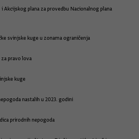
e i Akcijskog plana za provedbu Nacionalnog plana
čke svinjske kuge u zonama ograničenja
e za pravo lova
injske kuge
epogoda nastalih u 2023. godini
edica prirodnih nepogoda