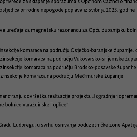
oprivrede za sklapanje sporazuma s Općinom Čačinci o financi
osljedica prirodne nepogode poplava iz svibnja 2023. godine
bave uređaja za magnetsku rezonancu za Opću županijsku boln
nsekcije komaraca na području Osječko-baranjske županije,
nsekcije komaraca na području Vukovarsko-srijemske župan
nsekcije komaraca na području Brodsko-posavske županije
ezinsekcije komaraca na području Međimurske županije
nanciranju dovršetka realizacije projekta „Izgradnja i oprema
ne bolnice Varaždinske Toplice“
 Gradu Ludbregu, u svrhu osnivanja poduzetničke zone Apatij