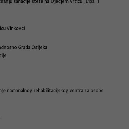
ranju sanacije štete na Dječjem vrtiću „Lipa“ i
icu Vinkovci
 odnosno Grada Osijeka
ije
nje nacionalnog rehabilitacijskog centra za osobe
a