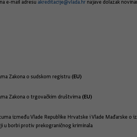
 na e-mail adresu
akreditacije@vlada.hr
najave dolazak novinara
(EU)
nama Zakona o sudskom registru
(EU)
nama Zakona o trgovačkim društvima
azuma između Vlade Republike Hrvatske i Vlade Mađarske o
nji u borbi protiv prekograničnog kriminala