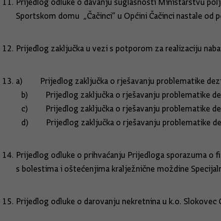
Prijedlog odluke o davanju suglasnosti Ministarstvu polj
Sportskom domu „Čačinci“ u Općini Čačinci nastale od p
Prijedlog zaključka u vezi s potporom za realizaciju na
a) Prijedlog zaključka o rješavanju problematike dezi
b) Prijedlog zaključka o rješavanju problematike dezi
c) Prijedlog zaključka o rješavanju problematike dezi
d) Prijedlog zaključka o rješavanju problematike d
Prijedlog odluke o prihvaćanju Prijedloga sporazuma o fi
s bolestima i oštećenjima kralježnične moždine Specijal
Prijedlog odluke o darovanju nekretnina u k.o. Slokovec