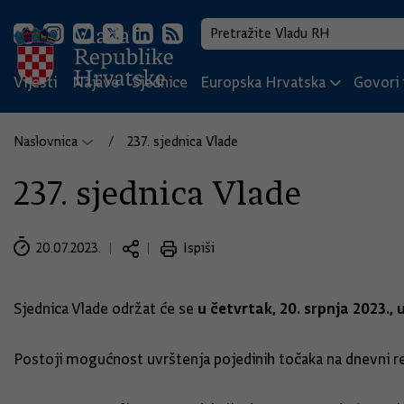
Vijesti
Najave
Sjednice
Europska Hrvatska
Govori i
Naslovnica
237. sjednica Vlade
237. sjednica Vlade
20.07.2023.
Ispiši
u četvrtak, 20. srpnja 2023., u
Sjednica Vlade održat će se
Postoji mogućnost uvrštenja pojedinih točaka na dnevni re