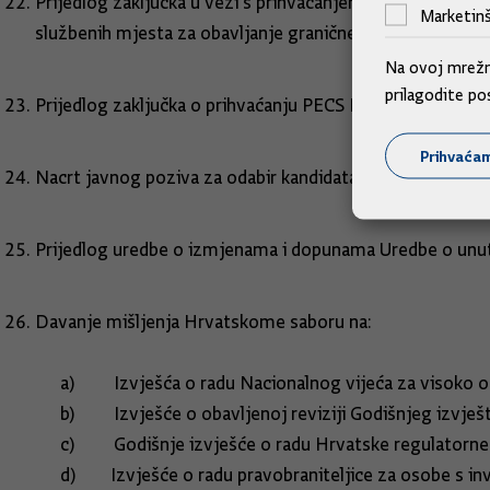
Prijedlog zaključka u vezi s prihvaćanjem prijedloga z
Marketinš
službenih mjesta za obavljanje granične kontrole i Ugov
Na ovoj mrežno
prilagodite po
Prijedlog zaključka o prihvaćanju PECS Povelje između 
Prihvaća
Nacrt javnog poziva za odabir kandidata za zamjenika pr
Prijedlog uredbe o izmjenama i dopunama Uredbe o unu
Davanje mišljenja Hrvatskome saboru na:
a) Izvješća o radu Nacionalnog vijeća za visoko obra
b) Izvješće o obavljenoj reviziji Godišnjeg izvještaj
c) Godišnje izvješće o radu Hrvatske regulatorne ag
d) Izvješće o radu pravobraniteljice za osobe s inva