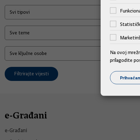
Funkciona
Statističk
Marketinš
Na ovoj mrežno
prilagodite po
Filtrirajte vijesti
Prihvaća
e-Građani
e-Građani