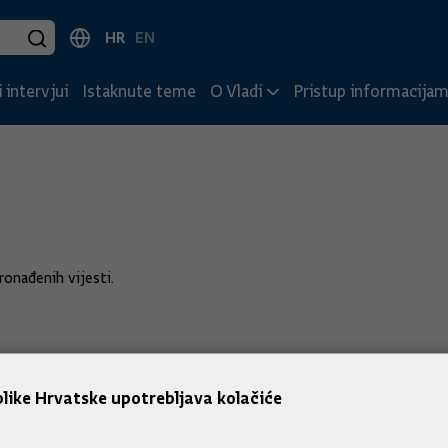
HR
EN
 intervjui
Istaknute teme
O Vladi
Pristup informacija
onađenih vijesti.
like Hrvatske upotrebljava kolačiće