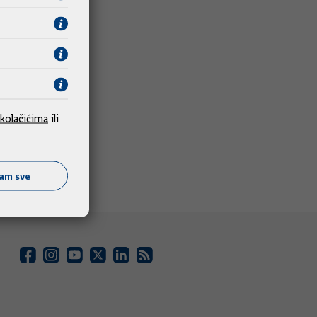
kolačićima
ili
ćam sve