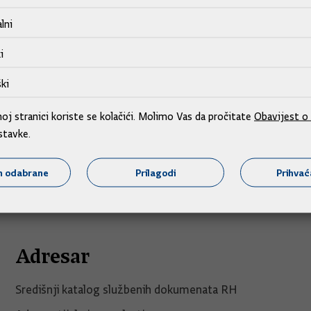
lni
i
ki
j stranici koriste se kolačići. Molimo Vas da pročitate
Obavijest o 
stavke.
m odabrane
Prilagodi
Prihva
Adresar
Središnji katalog službenih dokumenata RH