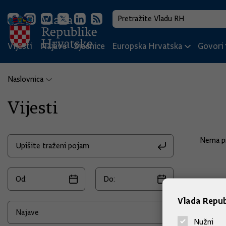
Vijesti
Najave
Sjednice
Europska Hrvatska
Govori i
Naslovnica
Vijesti
Nema pr
Vlada Repub
Nužni