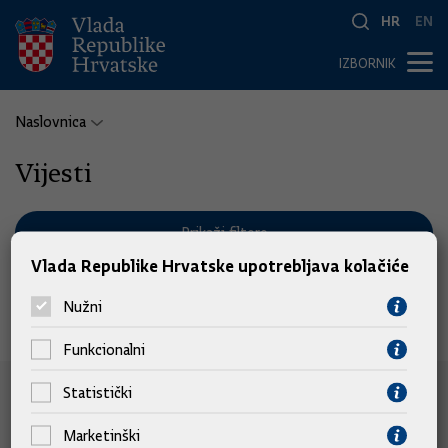
HR
EN
IZBORNIK
Naslovnica
Vijesti
Prikaži filtere
Vlada Republike Hrvatske upotrebljava kolačiće
Nužni
Nema pronađenih vijesti.
Funkcionalni
Statistički
e-Građani
Marketinški
e-Građani