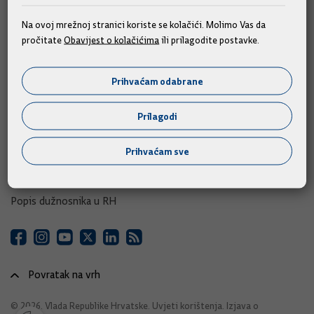
e-Savjetovanja
Na ovoj mrežnoj stranici koriste se kolačići. Molimo Vas da
pročitate
Obavijest o kolačićima
ili prilagodite postavke.
Portal otvorenih podataka RH
Izvozni portal
Prihvaćam odabrane
Adresar
Prilagodi
Središnji katalog službenih dokumenata RH
Prihvaćam sve
Adresar tijela javne vlasti
Adresar političkih stranaka u RH
Popis dužnosnika u RH
Povratak na vrh
© 2026. Vlada Republike Hrvatske.
Uvjeti korištenja
.
Izjava o