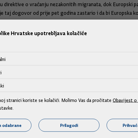
u direktive o vraćanju nezakonitih migranata, dok Europski par
 taj dogovor od prije pet godina zastario i da bi Europska ko
koji je podržalo još 15 zemalja članica Schengenskog prostora
like Hrvatske upotrebljava kolačiće
nitih migranata.
lni
i
uo da je povjereniku Brunneru jasno da je dobio jedan od najs
ki
vrućih pitanja ne samo u Bruxellesu već i u državama članicam
ić.
j stranici koriste se kolačići. Molimo Vas da pročitate
Obavijest o 
stavke.
 je Brunner primio.
m odabrane
Prilagodi
Prihva