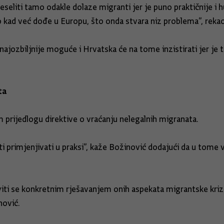
preseliti tamo odakle dolaze migranti jer je puno praktičnije
 kad već dođe u Europu, što onda stvara niz problema”, reka
ajozbiljnije moguće i Hrvatska će na tome inzistirati jer je to
ta
prijedlogu direktive o vraćanju nelegalnih migranata.
ti primjenjivati u praksi”, kaže Božinović dodajući da u tome
aviti se konkretnim rješavanjem onih aspekata migrantske kriz
nović.