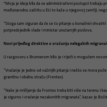
"Moja je ideja bila da se administrativni postupci trebaju 
međunarodnu zaštitu u EU to kaže u njegovoj zemlji, nego
“Stoga sam siguran da će se to pitanje u konačnici shvatiti n
potpredsjednik vlade i ministar unutarnjih poslova.
Novi prijedlog direktive o vraćanju nelegalnih migrana
U razgovoru s Brunnerom bilo je i riječi o mogućem novom 
“Vraćanje je jedno od važnijih pitanja i nešto se mora poče
graničnu i obalnu stražu (Frontex).
“Naše je mišljenje da Frontex treba biti više na terenu i b
je sigurno i vraćanje nezakonitih migranata”, kazao je Boži