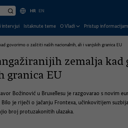
HR
EN
 intervjui
Istaknute teme
O Vladi
Pristup informacija
ad govorimo o zaštiti naših nacionalnih, ali i vanjskih granica EU
angažiranijih zemalja kad 
ih granica EU
 Davor Božinović u Bruxellesu je razgovarao s novim e
lo je riječi o jačanju Frontexa, učinkovitijem suzbija
jio broj protuzakonitih ulazaka.