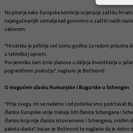
Na pitanje kako Europska komisija ocjenjuje zaštitu hrvats
najangažiranijih zemalja kad govorimo o zaštiti naših nacion
zakonom.
"Hrvatska je policija već osmu godinu za redom prisutna da
u tehničkoj opremi.
Povjereniku sam iznio planove u daljnja investiranja u jač
pograničnom području", naglasio je Božinović.
O mogućem ulasku Rumunjske i Bugarske u Schengen
"Prije svega, mi se nadamo i od početka smo podržavali Bu
članice Europske unije trebaju biti članice Schengena i Sch
članicu koja nije članica istovremeno i Schengena, mislim da
paketa ulaska", kazao je Božinović te naglasio da je dobro