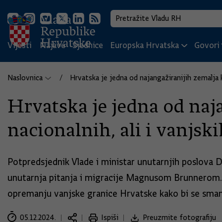
Vijesti
Najave
Sjednice
Europska Hrvatska
Govori i
Naslovnica
Hrvatska je jedna od najangažiranijih zemalja k
Hrvatska je jedna od naj
nacionalnih, ali i vanjsk
Potpredsjednik Vlade i ministar unutarnjih poslova
unutarnja pitanja i migracije Magnusom Brunnerom. Bi
opremanju vanjske granice Hrvatske kako bi se sman
05.12.2024.
Ispiši
Preuzmite fotografiju