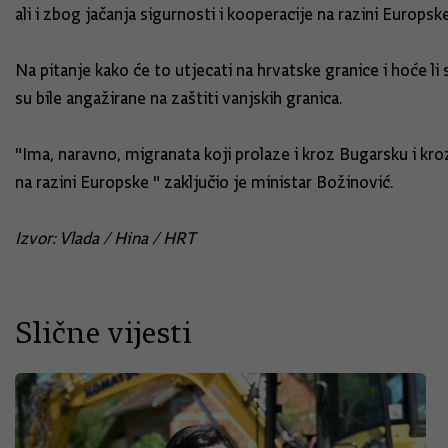
ali i zbog jačanja sigurnosti i kooperacije na razini Europske
Na pitanje kako će to utjecati na hrvatske granice i hoće li 
su bile angažirane na zaštiti vanjskih granica.
"Ima, naravno, migranata koji prolaze i kroz Bugarsku i kroz
na razini Europske " zaključio je ministar Božinović.
Izvor: Vlada / Hina / HRT
Slične vijesti