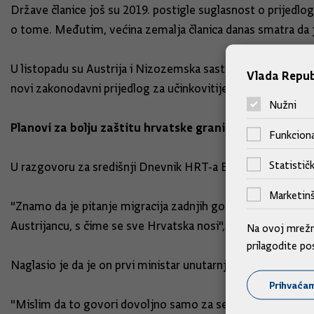
Države članice još su 2019. postigle suglasnost o prijedlog
o tome. Međutim, većina zemalja članica danas smatra da je
U listopadu su Austrija i Nizozemska sastavile non-paper, 
Vlada Repub
novi zakonodavni prijedlog za učinkovitije vraćanje nezako
Nužni
Planovi za bolju zaštitu hrvatske granice
Funkciona
Statističk
U razgovoru za središnji Dnevnik HRT-a Božinović je istakn
Marketinš
"Znamo da je pitanje migracija zadnjih godina jedno od naj
Austrijancu, s čime se sve Hrvatska nosi", rekao je Božinov
Na ovoj mrežno
prilagodite po
Naglasio je da je on prvi ministar unutarnjih poslova kojeg
Prihvaća
"Mislim da to govori dovoljno samo za sebe", dodao je.