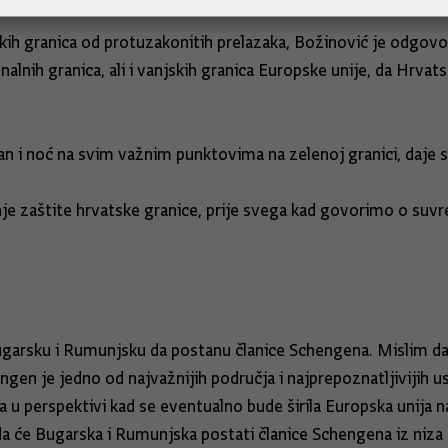
kih granica od protuzakonitih prelazaka, Božinović je odgovo
alnih granica, ali i vanjskih granica Europske unije, da Hrvats
n i noć na svim važnim punktovima na zelenoj granici, daje s
anje zaštite hrvatske granice, prije svega kad govorimo o suv
garsku i Rumunjsku da postanu članice Schengena. Mislim da 
engen je jedno od najvažnijih područja i najprepoznatljivijih 
 u perspektivi kad se eventualno bude širila Europska unija na
 da će Bugarska i Rumunjska postati članice Schengena iz niza