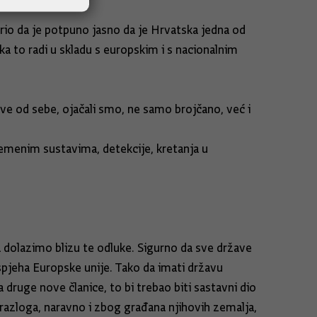
rio da je potpuno jasno da je Hrvatska jedna od
ka to radi u skladu s europskim i s nacionalnim
ve od sebe, ojačali smo, ne samo brojčano, već i
remenim sustavima, detekcije, kretanja u
dolazimo blizu te odluke. Sigurno da sve države
uspjeha Europske unije. Tako da imati državu
 druge nove članice, to bi trebao biti sastavni dio
 razloga, naravno i zbog građana njihovih zemalja,