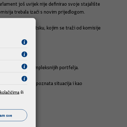
lament još uvijek nije definirao svoje stajalište
misija trebala izaći s novim prijedlogom.
 uključujući Hrvatsku, kojim se traži od komisije
loženijih, najkompleksnijih portfelja.
a. Njemu je vrlo poznata situacija i kao
kolačićima
ili
ćam sve