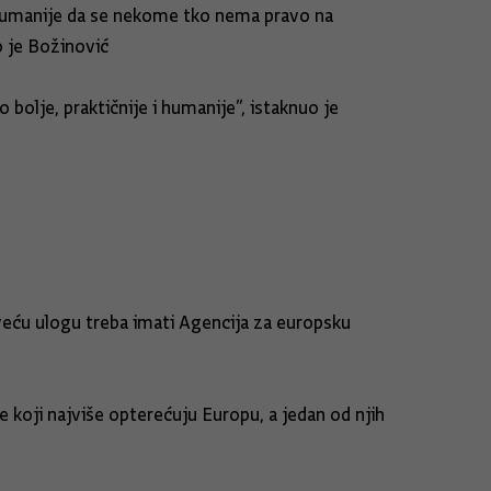
 i humanije da se nekome tko nema pravo na
o je Božinović
 bolje, praktičnije i humanije”, istaknuo je
 veću ulogu treba imati Agencija za europsku
e koji najviše opterećuju Europu, a jedan od njih