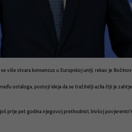
 se više stvara konsenzus u Europskoj uniji, rekao je Božinov
eđu ostaloga, postoji ideja da se tražitelji azila čiji je zahtj
oš prije pet godina njegovoj prethodnici, bivšoj povjerenici 