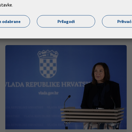
stavke.
m odabrane
Prilagodi
Prihva