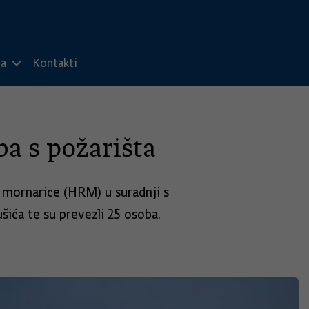
ma
Kontakti
a s požarišta
 mornarice (HRM) u suradnji s
šića te su prevezli 25 osoba.