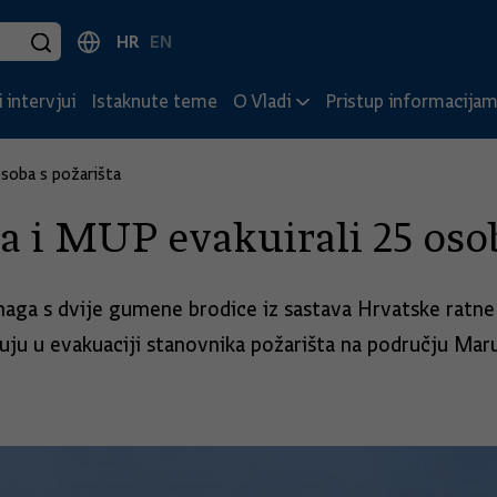
HR
EN
 intervjui
Istaknute teme
O Vladi
Pristup informacija
osoba s požarišta
 i MUP evakuirali 25 osob
naga s dvije gumene brodice iz sastava Hrvatske ratne
ju u evakuaciji stanovnika požarišta na području Maru