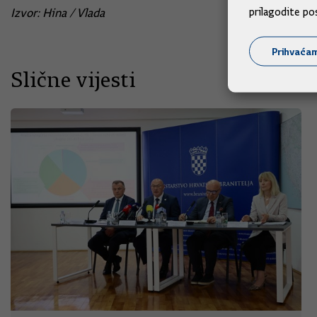
prilagodite po
Izvor: Hina / Vlada
Prihvaća
Slične vijesti