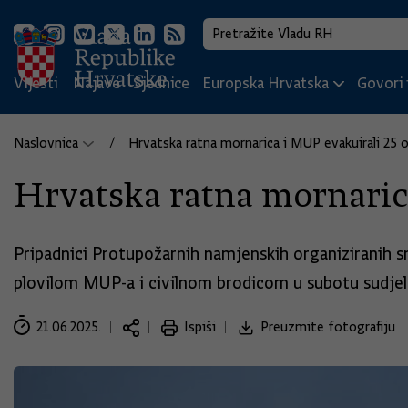
Vijesti
Najave
Sjednice
Europska Hrvatska
Govori i
Naslovnica
Hrvatska ratna mornarica i MUP evakuirali 25 
Hrvatska ratna mornarica
Pripadnici Protupožarnih namjenskih organiziranih s
plovilom MUP-a i civilnom brodicom u subotu sudjelu
21.06.2025.
Ispiši
Preuzmite fotografiju